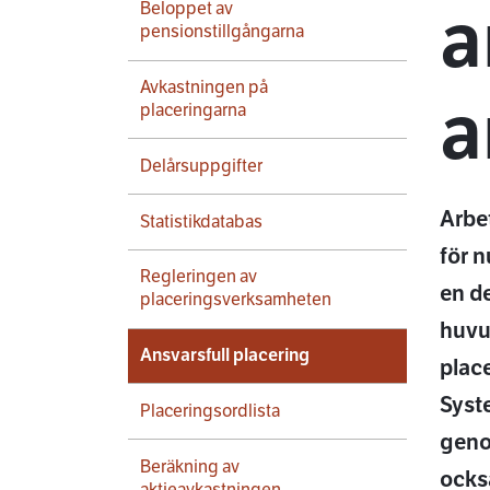
a
Beloppet av
pensionstillgångarna
Avkastningen på
a
placeringarna
Delårsuppgifter
Arbe
Statistikdatabas
för 
Regleringen av
en de
placeringsverksamheten
huvu
Ansvarsfull placering
plac
Syste
Placeringsordlista
geno
Beräkning av
ocks
aktieavkastningen