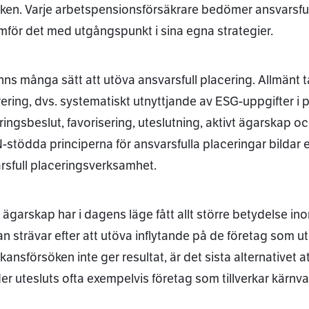
iken. Varje arbetspensionsförsäkrare bedömer ansvarsful
för det med utgångspunkt i sina egna strategier.
inns många sätt att utöva ansvarsfull placering. Allmänt 
rering, dvs. systematiskt utnyttjande av ESG-uppgifter i
ringsbeslut, favorisering, uteslutning, aktivt ägarskap o
-stödda principerna för ansvarsfulla placeringar bildar e
rsfull placeringsverksamhet.
t ägarskap har i dagens läge fått allt större betydelse in
an strävar efter att utöva inflytande på de företag som 
ansförsöken inte ger resultat, är det sista alternativet a
er utesluts ofta exempelvis företag som tillverkar kärnva