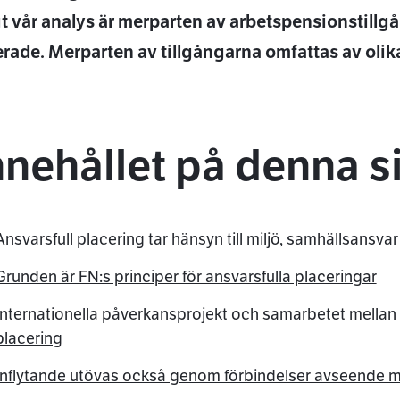
t vår analys är merparten av arbetspensionstillgå
rade. Merparten av tillgångarna omfattas av olika
tsApp
nnehållet på denna s
Ansvarsfull placering tar hänsyn till miljö, samhällsansv
Grunden är FN:s principer för ansvarsfulla placeringar
Internationella påverkansprojekt och samarbetet mellan i
placering
Inflytande utövas också genom förbindelser avseende m