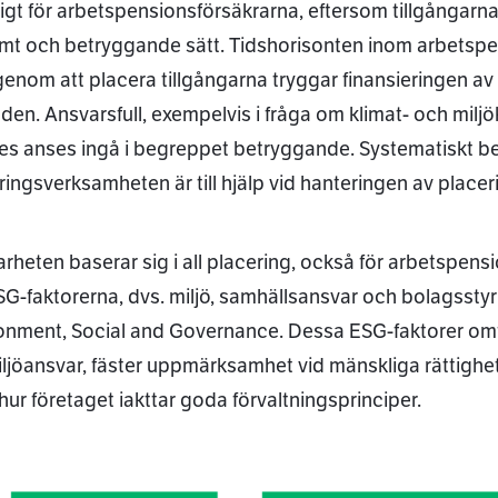
ligt för arbetspensionsförsäkrarna, eftersom tillgångarna
mt och betryggande sätt. Tidshorisonten inom arbetspe
enom att placera tillgångarna tryggar finansieringen av
nden. Ansvarsfull, exempelvis i fråga om klimat- och milj
es anses ingå i begreppet betryggande. Systematiskt be
ringsverksamheten är till hjälp vid hanteringen av placer
arheten baserar sig i all placering, också för arbetspen
ESG-faktorerna, dvs. miljö, samhällsansvar och bolagsstyr
onment, Social and Governance. Dessa ESG-faktorer omfatt
miljöansvar, fäster uppmärksamhet vid mänskliga rättighe
hur företaget iakttar goda förvaltningsprinciper.