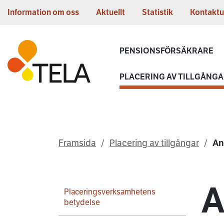
Gå till innehållet
Information om oss
Aktuellt
Statistik
Kontaktu
Första sidan
PENSIONSFÖRSÄKRARE
PLACERING AV TILLGÅNG
Framsida
Placering av tillgångar
An
A
Placeringsverksamhetens
betydelse