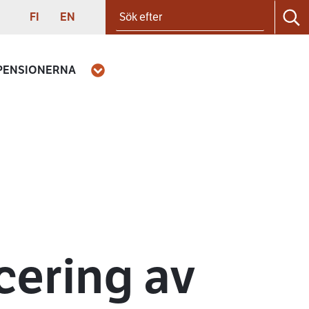
Sök efter
SUOMI
ENGLISH
FI
EN
Sö
 PENSIONERNA
Öppna
cering av