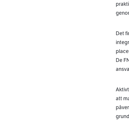
prakt
genom
Det f
integ
place
De FN
ansva
Aktiv
att m
påverk
grund