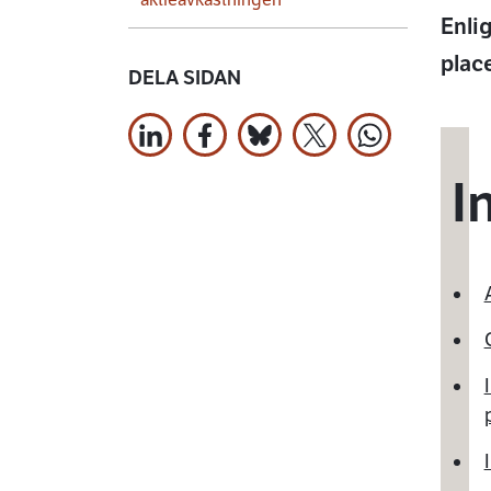
Enlig
place
DELA SIDAN
Dela på LinkedIn
Dela på Facebook
Jaa Bluesky:ssa
Dela på X
Dela på Wha
I