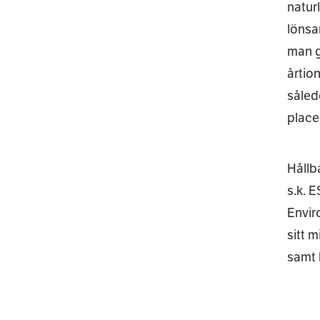
natur
lönsa
man g
årtio
såled
place
Hållb
s.k. 
Envir
sitt 
samt 