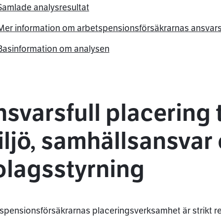
Samlade analysresultat
Mer information om arbetspensionsförsäkrarnas ansvarsf
Basinformation om analysen
svarsfull placering t
ljö, samhällsansvar
olagsstyrning
spensionsförsäkrarnas placeringsverksamhet är strikt reg