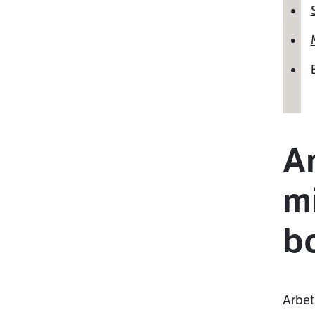
An
mi
b
Arbet