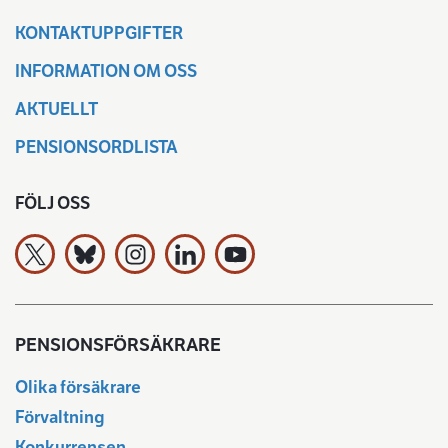
KONTAKTUPPGIFTER
INFORMATION OM OSS
AKTUELLT
PENSIONSORDLISTA
FÖLJ OSS
Arbetspensionsförsäkrarna TELA rf på X
Arbetspensionsförsäkrarna TELA rf Bluesky:ssa
Arbetspensionsförsäkrarna TELA rf på In
Arbetspensionsförsäkrarna TELA rf
Arbetspensionsförsäkrarna 
PENSIONSFÖRSÄKRARE
Olika försäkrare
Förvaltning
Konkurrensen