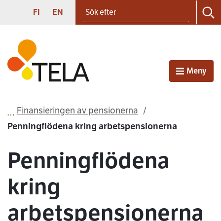
Sök efter
Gå till innehållet
SUOMI
ENGLISH
FI
EN
Sö
Första sidan
Meny
Öppna
Finansieringen av pensionerna
Penningflödena kring arbetspensionerna
Penningflödena
kring
arbetspensionerna