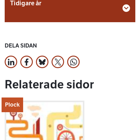
Tidigare år
DELA SIDAN
Dela på LinkedIn
Dela på Facebook
Jaa Bluesky:ssa
Dela på X
Dela på WhatsApp
Relaterade sidor
Plock