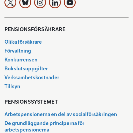
Arbetspensionsförsäkrarna TELA rf på X
Arbetspensionsförsäkrarna TELA rf Bluesky:ssa
Arbetspensionsförsäkrarna TELA rf på In
Arbetspensionsförsäkrarna TELA rf
Arbetspensionsförsäkrarna 
PENSIONSFÖRSÄKRARE
Olika försäkrare
Förvaltning
Konkurrensen
Bokslutsuppgifter
Verksamhetskostnader
Tillsyn
PENSIONSSYSTEMET
Arbetspensionerna en del av socialförsäkringen
De grundläggande principerna för
arbetspensionerna