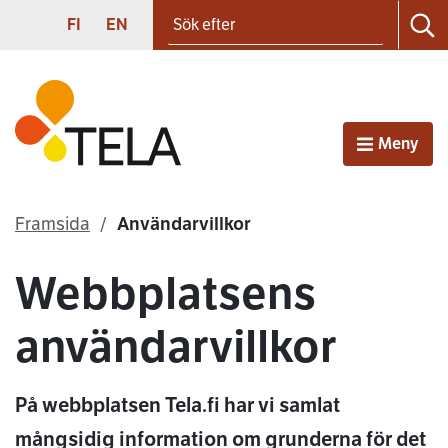
Sök efter
Gå till innehållet
SUOMI
ENGLISH
FI
EN
Sö
Första sidan
Meny
Öppna
Framsida
Användarvillkor
Webbplatsens
användarvillkor
På webbplatsen Tela.fi har vi samlat
mångsidig information om grunderna för det