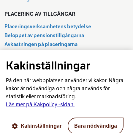
PLACERING AV TILLGÅNGAR
Placeringsverksamhetens betydelse
Beloppet av pensionstillgångarna
Avkastningen på placeringarna
Delårsuppgifter
Kakinställningar
Statistikdatabas
Regleringen av placeringsverksamheten
Ansvarsfull placering
På den här webbplatsen använder vi kakor. Några
kakor är nödvändiga och några används för
Placeringsordlista
statistik eller marknadsföring.
Beräkning av aktieavkastningen
Läs mer på Kakpolicy -sidan.
© Arbetspensionsförsäkrarna TELA rf
Kakinställningar
Bara nödvändiga
Cookies
Användarvillkor
Dataskydd