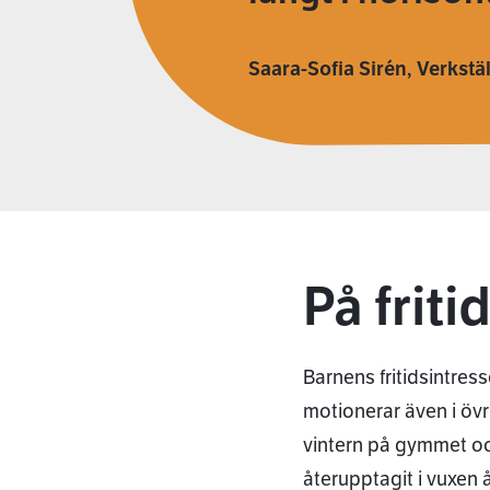
Saara-Sofia Sirén, Verkstä
På friti
Barnens fritidsintres
motionerar även i öv
vintern på gymmet oc
återupptagit i vuxen å