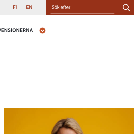
Sök efter
SUOMI
ENGLISH
FI
EN
Sö
 PENSIONERNA
Öppna