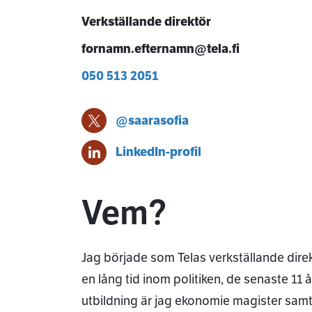
Verkställande direktör
fornamn.efternamn@tela.fi
050 513 2051
@saarasofia
Saara-Sofia Sirén X-profil
Saara-Sofia Sirén
LinkedIn-profil
Vem?
Jag började som Telas verkställande direk
en lång tid inom politiken, de senaste 11
utbildning är jag ekonomie magister samt