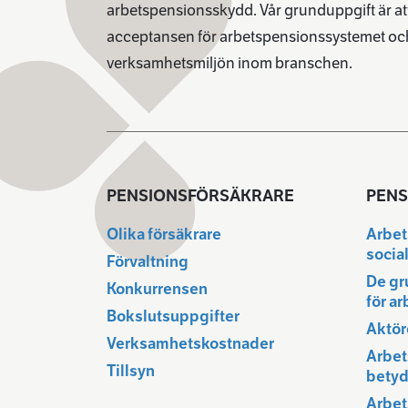
arbetspensionsskydd. Vår grunduppgift är att
acceptansen för arbetspensionssystemet och
verksamhetsmiljön inom branschen.
PENSIONSFÖRSÄKRARE
PENS
Olika försäkrare
Arbet
socia
Förvaltning
De gr
Konkurrensen
för a
Bokslutsuppgifter
Aktör
Verksamhetskostnader
Arbet
Tillsyn
betyd
Arbet