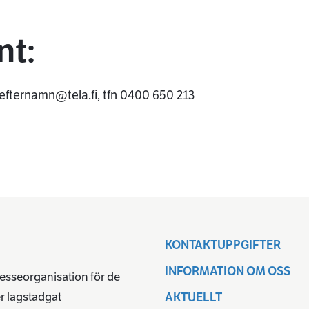
nt:
n.efternamn@tela.fi, tfn 0400 650 213
KONTAKTUPPGIFTER
INFORMATION OM OSS
resseorganisation för de
r lagstadgat
AKTUELLT