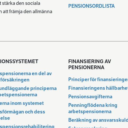
 stärka den sociala
PENSIONSORDLISTA
 att främja den allmänna
IONSSYSTEMET
FINANSIERING AV
PENSIONERNA
spensionerna en del av
Principer för finansiering
lförsäkringen
Finansieringens hållbarhe
undläggande principerna
rbetspensionerna
Pensionsavgifterna
erna inom systemet
Penningflödena kring
arbetspensionerna
sförmågan och dess
else
Beräkning av ansvarsskul
spensionsrehabilitering