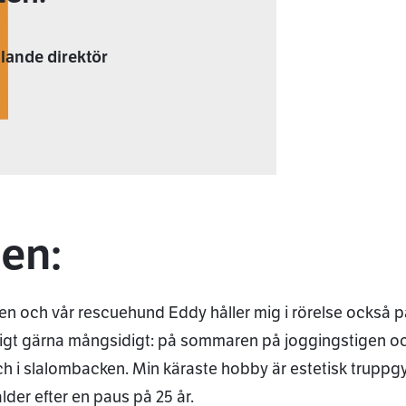
llande direktör
den:
sen och vår rescuehund Eddy håller mig i rörelse också på
rigt gärna mångsidigt: på sommaren på joggingstigen o
h i slalombacken. Min käraste hobby är estetisk truppg
lder efter en paus på 25 år.