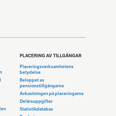
PLACERING AV TILLGÅNGAR
Placeringsverksamhetens
en
betydelse
t
Beloppet av
pensionstillgångarna
Avkastningen på placeringarna
Delårsuppgifter
den
Statistikdatabas