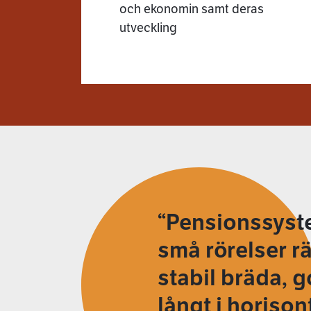
och ekonomin samt deras
utveckling
Pensionssyste
små rörelser rä
stabil bräda, g
långt i horison