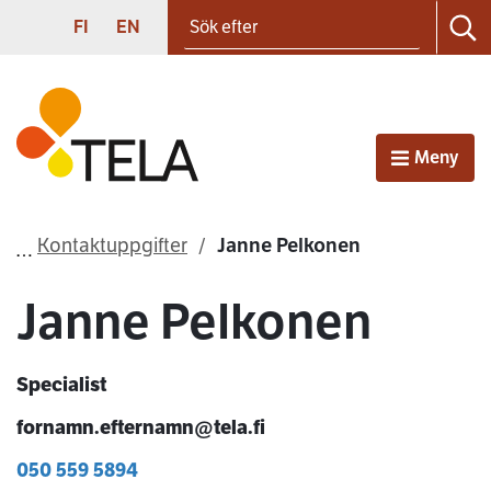
Sök efter
Gå till innehållet
SUOMI
ENGLISH
FI
EN
Sö
Första sidan
Meny
Öppna
Kontaktuppgifter
Janne Pelkonen
Janne Pelkonen
Specialist
fornamn.efternamn@tela.fi
050 559 5894