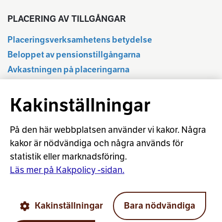
PLACERING AV TILLGÅNGAR
Placeringsverksamhetens betydelse
Beloppet av pensionstillgångarna
Avkastningen på placeringarna
Delårsuppgifter
Kakinställningar
Statistikdatabas
Regleringen av placeringsverksamheten
Ansvarsfull placering
På den här webbplatsen använder vi kakor. Några
kakor är nödvändiga och några används för
Placeringsordlista
statistik eller marknadsföring.
Beräkning av aktieavkastningen
Läs mer på Kakpolicy -sidan.
© Arbetspensionsförsäkrarna TELA rf
Kakinställningar
Bara nödvändiga
Cookies
Användarvillkor
Dataskydd