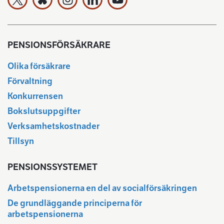
Arbetspensionsförsäkrarna TELA rf på X
Arbetspensionsförsäkrarna TELA rf Bluesky:ssa
Arbetspensionsförsäkrarna TELA rf på In
Arbetspensionsförsäkrarna TELA rf
Arbetspensionsförsäkrarna 
PENSIONSFÖRSÄKRARE
Olika försäkrare
Förvaltning
Konkurrensen
Bokslutsuppgifter
Verksamhetskostnader
Tillsyn
PENSIONSSYSTEMET
Arbetspensionerna en del av socialförsäkringen
De grundläggande principerna för
arbetspensionerna