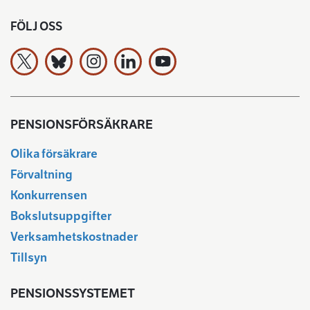
FÖLJ OSS
Arbetspensionsförsäkrarna TELA rf på X
Arbetspensionsförsäkrarna TELA rf Bluesky:ssa
Arbetspensionsförsäkrarna TELA rf på In
Arbetspensionsförsäkrarna TELA rf
Arbetspensionsförsäkrarna 
PENSIONSFÖRSÄKRARE
Olika försäkrare
Förvaltning
Konkurrensen
Bokslutsuppgifter
Verksamhetskostnader
Tillsyn
PENSIONSSYSTEMET