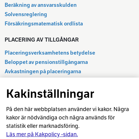
Beräkning av ansvarsskulden
Solvensreglering
Försäkringsmatematisk ordlista
PLACERING AV TILLGÅNGAR
Placeringsverksamhetens betydelse
Beloppet av pensionstillgångarna
Avkastningen på placeringarna
Delårsuppgifter
Kakinställningar
Statistikdatabas
Regleringen av placeringsverksamheten
Ansvarsfull placering
På den här webbplatsen använder vi kakor. Några
kakor är nödvändiga och några används för
Placeringsordlista
statistik eller marknadsföring.
Beräkning av aktieavkastningen
Läs mer på Kakpolicy -sidan.