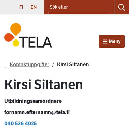
Sök efter
Gå till innehållet
SUOMI
ENGLISH
FI
EN
Sö
Första sidan
Meny
Öppna
Kontaktuppgifter
Kirsi Siltanen
Kirsi Siltanen
Utbildningssamordnare
fornamn.efternamn@tela.fi
040 526 4025