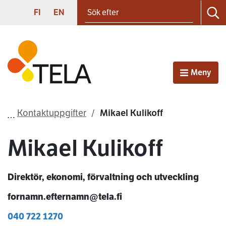
Sök efter
Gå till innehållet
SUOMI
ENGLISH
FI
EN
Sö
Första sidan
Meny
Öppna
Kontaktuppgifter
Mikael Kulikoff
Mikael Kulikoff
Direktör, ekonomi, förvaltning och utveckling
fornamn.efternamn@tela.fi
040 722 1270