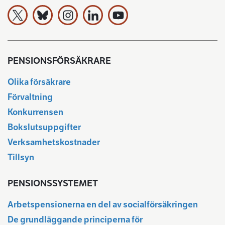
Arbetspensionsförsäkrarna TELA rf på X
Arbetspensionsförsäkrarna TELA rf Bluesky:ssa
Arbetspensionsförsäkrarna TELA rf på In
Arbetspensionsförsäkrarna TELA rf
Arbetspensionsförsäkrarna 
PENSIONSFÖRSÄKRARE
Olika försäkrare
Förvaltning
Konkurrensen
Bokslutsuppgifter
Verksamhetskostnader
Tillsyn
PENSIONSSYSTEMET
Arbetspensionerna en del av socialförsäkringen
De grundläggande principerna för