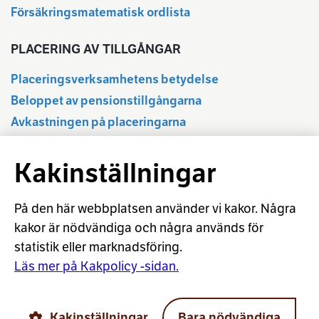
Försäkringsmatematisk ordlista
PLACERING AV TILLGÅNGAR
Placeringsverksamhetens betydelse
Beloppet av pensionstillgångarna
Avkastningen på placeringarna
Delårsuppgifter
Kakinställningar
Statistikdatabas
Regleringen av placeringsverksamheten
Ansvarsfull placering
På den här webbplatsen använder vi kakor. Några
kakor är nödvändiga och några används för
Placeringsordlista
statistik eller marknadsföring.
Beräkning av aktieavkastningen
Läs mer på Kakpolicy -sidan.
© Arbetspensionsförsäkrarna TELA rf
Kakinställningar
Bara nödvändiga