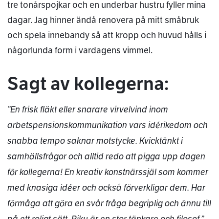
tre tonårspojkar och en underbar hustru fyller mina
dagar. Jag hinner ändå renovera på mitt småbruk
och spela innebandy så att kropp och huvud hålls i
någorlunda form i vardagens vimmel.
Sagt av kollegerna:
”En frisk fläkt eller snarare virvelvind inom
arbetspensionskommunikation vars idérikedom och
snabba tempo saknar motstycke. Kvicktänkt i
samhällsfrågor och alltid redo att pigga upp dagen
för kollegerna! En kreativ konstnärssjäl som kommer
med knasiga idéer och också förverkligar dem. Har
förmåga att göra en svår fråga begriplig och ännu till
på ett roligt sätt. Riku är en stor tänkare och filosof.”