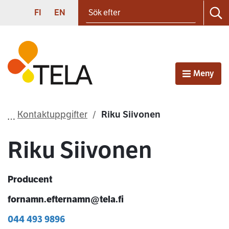
Sök efter
Gå till innehållet
SUOMI
ENGLISH
FI
EN
Sö
Första sidan
Meny
Öppna
Kontaktuppgifter
Riku Siivonen
Riku Siivonen
Producent
fornamn.efternamn@tela.fi
044 493 9896