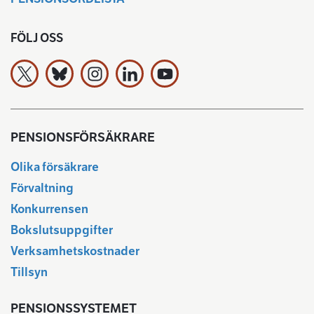
FÖLJ OSS
Arbetspensionsförsäkrarna TELA rf på X
Arbetspensionsförsäkrarna TELA rf Bluesky:ssa
Arbetspensionsförsäkrarna TELA rf på In
Arbetspensionsförsäkrarna TELA rf
Arbetspensionsförsäkrarna 
PENSIONSFÖRSÄKRARE
Olika försäkrare
Förvaltning
Konkurrensen
Bokslutsuppgifter
Verksamhetskostnader
Tillsyn
PENSIONSSYSTEMET