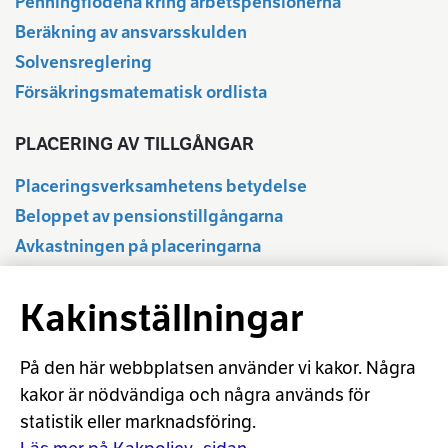
Penningflödena kring arbetspensionerna
Beräkning av ansvarsskulden
Solvensreglering
Försäkringsmatematisk ordlista
PLACERING AV TILLGÅNGAR
Placeringsverksamhetens betydelse
Beloppet av pensionstillgångarna
Avkastningen på placeringarna
Delårsuppgifter
Kakinställningar
Statistikdatabas
Regleringen av placeringsverksamheten
Ansvarsfull placering
På den här webbplatsen använder vi kakor. Några
kakor är nödvändiga och några används för
Placeringsordlista
statistik eller marknadsföring.
Beräkning av aktieavkastningen