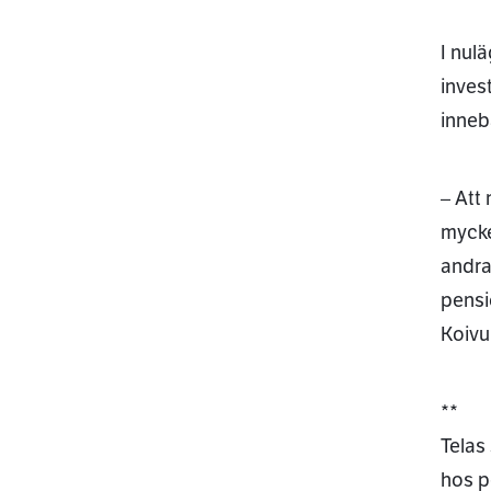
I nul
inves
innebä
– Att
mycke
andra
pensi
Koivu
**
Telas
hos p