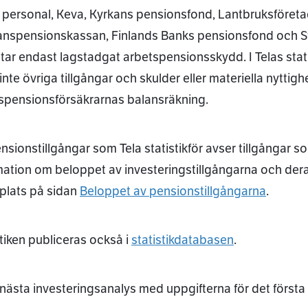
 personal, Keva, Kyrkans pensionsfond, Lantbruksföreta
nspensionskassan, Finlands Banks pensionsfond och St
tar endast lagstadgat arbetspensionsskydd. I Telas stat
inte övriga tillgångar och skulder eller materiella nyttig
spensionsförsäkrarnas balansräkning.
nsionstillgångar som Tela statistikför avser tillgångar 
mation om beloppet av investeringstillgångarna och deras 
lats på sidan
Beloppet av pensionstillgångarna
.
stiken publiceras också i
statistikdatabasen
.
 nästa investeringsanalys med uppgifterna för det första k