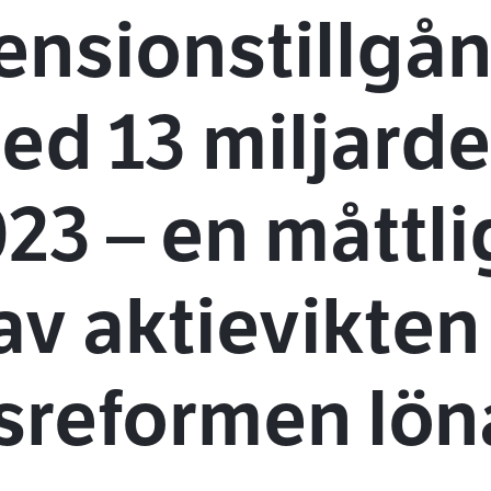
ensionstillgå
d 13 miljarde
23 – en måttli
av aktievikten 
reformen löna