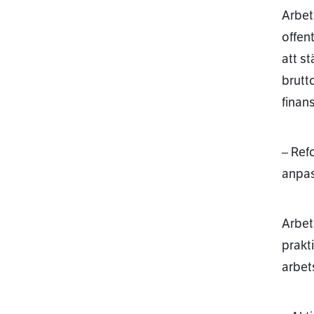
Arbet
offen
att st
brutt
finan
– Ref
anpas
Arbet
prakti
arbet