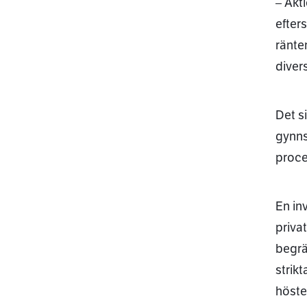
– Akt
efter
ränte
diver
Det s
gynns
proce
En in
priva
begrä
strik
höste