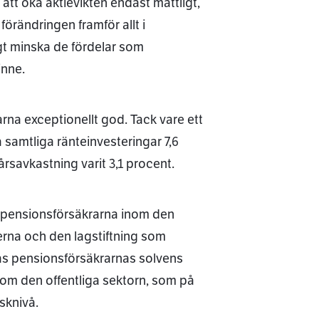
att öka aktievikten endast måttligt,
örändringen framför allt i
igt minska de fördelar som
inne.
rna exceptionellt god. Tack vare ett
samtliga ränteinvesteringar 7,6
rsavkastning varit 3,1 procent.
tspensionsförsäkrarna inom den
rna och den lagstiftning som
ras pensionsförsäkrarnas solvens
nom den offentliga sektorn, som på
sknivå.