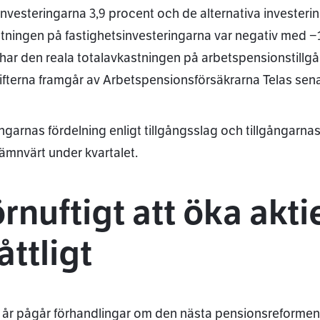
investeringarna 3,9 procent och de alternativa invester
tningen på fastighetsinvesteringarna var negativ med −1
r har den reala totalavkastningen på arbetspensionstillgå
fterna framgår av Arbetspensionsförsäkrarna Telas senas
ångarnas fördelning enligt tillgångsslag och tillgångarn
nämnvärt under kvartalet.
rnuftigt att öka akti
ttligt
 år pågår förhandlingar om den nästa pensionsreformen 