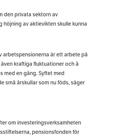
m den privata sektorn av
ig höjning av aktievikten skulle kunna
av arbetspensionerna är ett arbete på
även kraftiga fluktuationer och å
as med en gång. Syftet med
de små årskullar som nu föds, säger
gifter om investeringsverksamheten
stiftelserna, pensionsfonden för