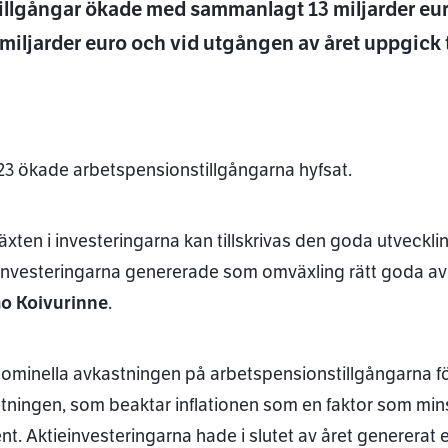
illgångar ökade med sammanlagt 13 miljarder euro
miljarder euro och vid utgången av året uppgick ti
23 ökade arbetspensionstillgångarna hyfsat.
lväxten i investeringarna kan tillskrivas den goda utveckl
tsApp
investeringarna genererade som omväxling rätt goda avka
o Koivurinne
.
ominella avkastningen på arbetspensionstillgångarna för
tningen, som beaktar inflationen som en faktor som mins
nt. Aktieinvesteringarna hade i slutet av året genererat 