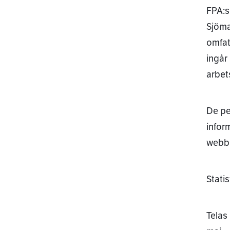
FPA:s
Sjöma
omfat
ingår 
arbet
De pe
infor
webbp
Stati
Telas