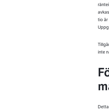
ränte
avkas
tio å
Uppgi
Tillg
inte 
Fö
må
Detta