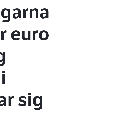
ngarna
r euro
g
i
r sig