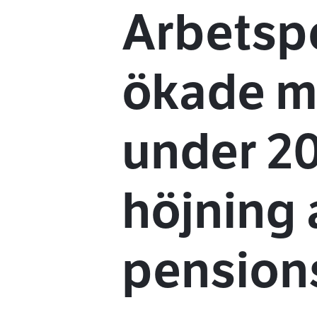
Arbetsp
ökade me
under 20
höjning 
pensions