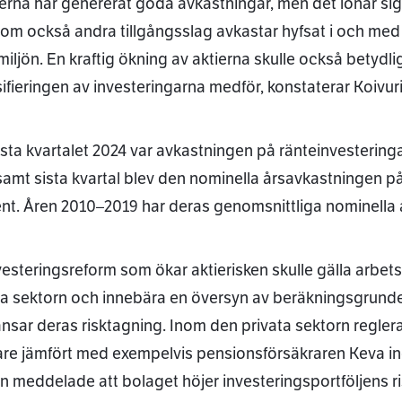
ierna har genererat goda avkastningar, men det lönar sig 
som också andra tillgångsslag avkastar hyfsat i och med f
miljön. En kraftig ökning av aktierna skulle också betydl
sifieringen av investeringarna medför, konstaterar Koivur
ista kvartalet 2024 var avkastningen på ränteinvesteringa
amt sista kvartal blev den nominella årsavkastningen på 
nt. Åren 2010–2019 har deras genomsnittliga nominella å
vesteringsreform som ökar aktierisken skulle gälla arbe
ta sektorn och innebära en översyn av beräkningsgrunde
nsar deras risktagning. Inom den privata sektorn regle
tare jämfört med exempelvis pensionsförsäkraren Keva i
n meddelade att bolaget höjer investeringsportföljens ri