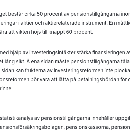
äget består cirka 50 procent av pensionstillgångarna ino
teringar i aktier och aktierelaterade instrument. En måttl
ra att vikten höjs till knappt 60 procent.
 med hjälp av investeringsintäkter stärka finansieringen 
t lång sikt. Å ena sidan måste pensionstillgångarna tåla 
 sidan kan frukterna av investeringsreformen inte plock
onsreformen bör vara att lätta på betalningsbördan för 
rinne.
 statistikanalys av pensionstillgångarna innehåller upp
ensionsförsäkringsbolagen, pensionskassorna, pensions