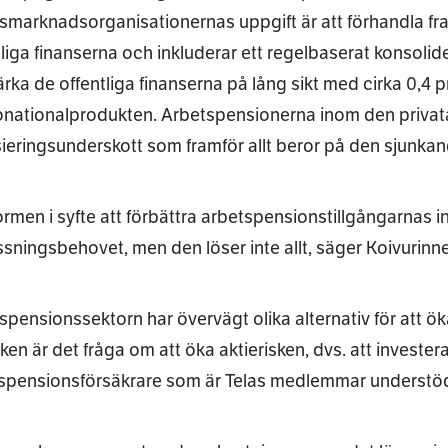
smarknadsorganisationernas uppgift är att förhandla fra
tliga finanserna och inkluderar ett regelbaserat konsol
ärka de offentliga finanserna på lång sikt med cirka 0,4 p
onationalprodukten. Arbetspensionerna inom den privata
sieringsunderskott som framför allt beror på den sjunkan
ormen i syfte att förbättra arbetspensionstillgångarnas i
sningsbehovet, men den löser inte allt, säger Koivurinne
spensionssektorn har övervägt olika alternativ för att ök
ken är det fråga om att öka aktierisken, dvs. att investera
spensionsförsäkrare som är Telas medlemmar understöder