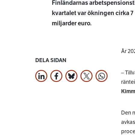
Finländarnas arbetspensionst
kvartalet var ökningen cirka 7 
miljarder euro.
År 20
DELA SIDAN
– Til
Dela på LinkedIn
Dela på Facebook
Jaa Bluesky:ssa
Dela på X
Dela på Wha
ränte
Kimm
Den n
avkas
proce