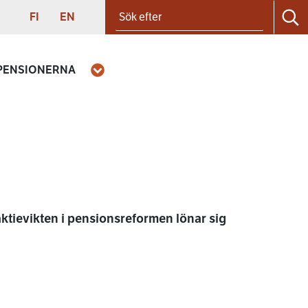
Sök efter
SUOMI
ENGLISH
FI
EN
Sö
 PENSIONERNA
Öppna
ktievikten i pensionsreformen lönar sig