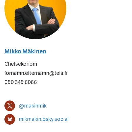
Mikko Mäkinen
Chefsekonom
fornamn.efternamn@tela.fi
050 345 6086
@makinmik
Mikko Mäkinen X-profil
mikmakin.bsky.social
Mikko Mäkinen Bluesky-profil