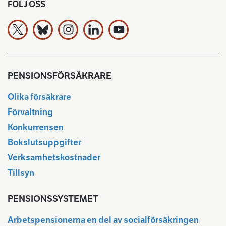
FÖLJ OSS
Arbetspensionsförsäkrarna TELA rf på X
Arbetspensionsförsäkrarna TELA rf Bluesky:ssa
Arbetspensionsförsäkrarna TELA rf på In
Arbetspensionsförsäkrarna TELA rf
Arbetspensionsförsäkrarna 
PENSIONSFÖRSÄKRARE
Olika försäkrare
Förvaltning
Konkurrensen
Bokslutsuppgifter
Verksamhetskostnader
Tillsyn
PENSIONSSYSTEMET
Arbetspensionerna en del av socialförsäkringen