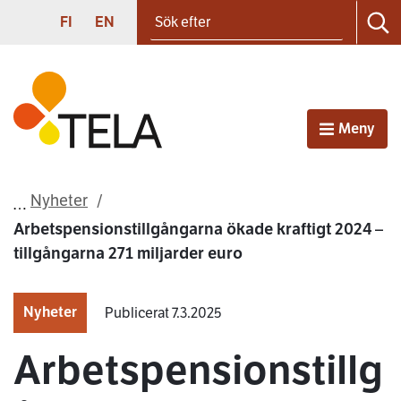
Sök efter
Gå till innehållet
SUOMI
ENGLISH
FI
EN
Sö
Första sidan
Meny
Öppna
Nyheter
Arbetspensionstillgångarna ökade kraftigt 2024 –
tillgångarna 271 miljarder euro
Nyheter
Publicerat 7.3.2025
Arbetspensionstillg