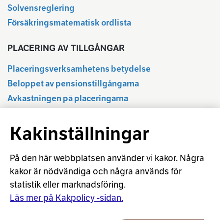
Solvensreglering
Försäkringsmatematisk ordlista
PLACERING AV TILLGÅNGAR
Placeringsverksamhetens betydelse
Beloppet av pensionstillgångarna
Avkastningen på placeringarna
Delårsuppgifter
Kakinställningar
Statistikdatabas
Regleringen av placeringsverksamheten
Ansvarsfull placering
På den här webbplatsen använder vi kakor. Några
kakor är nödvändiga och några används för
Placeringsordlista
statistik eller marknadsföring.
Beräkning av aktieavkastningen
Läs mer på Kakpolicy -sidan.