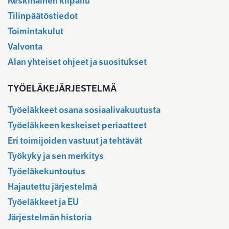
Keskinäinen kilpailu
Tilinpäätöstiedot
Toimintakulut
Valvonta
Alan yhteiset ohjeet ja suositukset
TYÖELÄKEJÄRJESTELMÄ
Työeläkkeet osana sosiaalivakuutusta
Työeläkkeen keskeiset periaatteet
Eri toimijoiden vastuut ja tehtävät
Työkyky ja sen merkitys
Työeläkekuntoutus
Hajautettu järjestelmä
Työeläkkeet ja EU
Järjestelmän historia