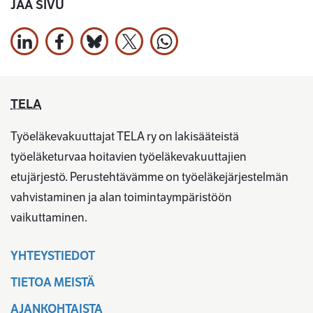
JAA SIVU
Jaa LinkedInissä
Jaa Facebookissa
Jaa Bluesky:ssa
Jaa X:ssä
Jaa WhatsApissa
TELA
Työeläkevakuuttajat TELA ry on lakisääteistä
työeläketurvaa hoitavien työeläkevakuuttajien
etujärjestö. Perustehtävämme on työeläkejärjestelmän
vahvistaminen ja alan toimintaympäristöön
vaikuttaminen.
YHTEYSTIEDOT
TIETOA MEISTÄ
AJANKOHTAISTA