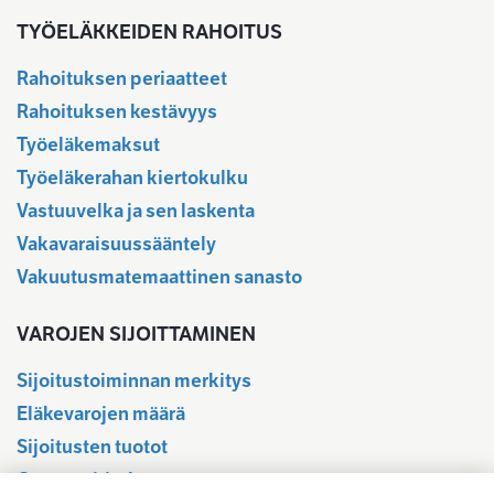
TYÖELÄKKEIDEN RAHOITUS
Rahoituksen periaatteet
Rahoituksen kestävyys
Työeläkemaksut
Työeläkerahan kiertokulku
Vastuuvelka ja sen laskenta
Vakavaraisuussääntely
Vakuutusmatemaattinen sanasto
VAROJEN SIJOITTAMINEN
Sijoitustoiminnan merkitys
Eläkevarojen määrä
Sijoitusten tuotot
Osavuositiedot