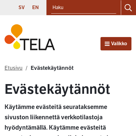
Haku
Siirry sisältöön
SVENSKA
ENGLISH
SV
EN
Ha
Etusivu
Valikko
Avaa
Etusivu
Evästekäytännöt
Evästekäytännöt
Käytämme evästeitä seurataksemme
sivuston liikennettä verkkotilastoja
hyödyntämällä. Käytämme evästeitä