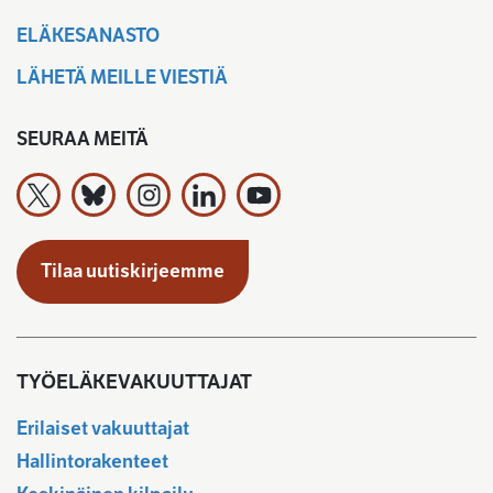
ELÄKESANASTO
LÄHETÄ MEILLE VIESTIÄ
SEURAA MEITÄ
Työeläkevakuuttajat TELA ry X:ssä
Työeläkevakuuttajat TELA ry Bluesky:ssa
Työeläkevakuuttajat TELA ry Instagramiss
Työeläkevakuuttajat TELA ry Linked
Työeläkevakuuttajat TELA r
Tilaa uutiskirjeemme
TYÖELÄKEVAKUUTTAJAT
Erilaiset vakuuttajat
Hallintorakenteet