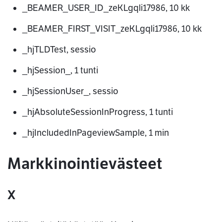
_BEAMER_USER_ID_zeKLgqli17986, 10 kk
_BEAMER_FIRST_VISIT_zeKLgqli17986, 10 kk
_hjTLDTest, sessio
_hjSession_, 1 tunti
_hjSessionUser_, sessio
_hjAbsoluteSessionInProgress, 1 tunti
_hjIncludedInPageviewSample, 1 min
Markkinointievästeet
X