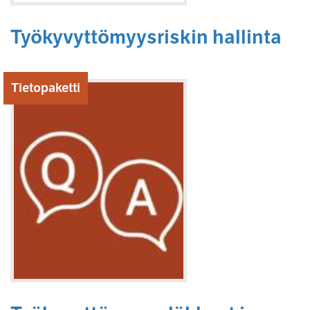
Työkyvyttömyysriskin hallinta
Tietopaketti