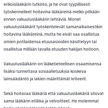
erikoislääkärin tutkinto, ja he ovat tyypillisesti
työskennelleet hoitavina lääkäreinä melko pitkään
ennen vakuutuslääkärin tehtäviä. Monet
vakuutuslääkärit työskentelevät samanaikaisestikin
hoitavina lääkäreinä, mutta he eivät saa osallistua
omien potilaidensa etuusasioiden käsittelyyn tai
osallistua millään tavalla etuuden hakijan hoitoon.
Vakuutuslääkärin on lääketieteellisen osaamisensa
lisäksi tunnettava sosiaalietuuksia koskeva
lainsäädäntö ja lakien määrittämät kriteerit.
Sekä hoitavaa lääkäriä että vakuutuslääkäriä sitovat
sama lääkärin etiikka ja velvoitteet. He molemmat