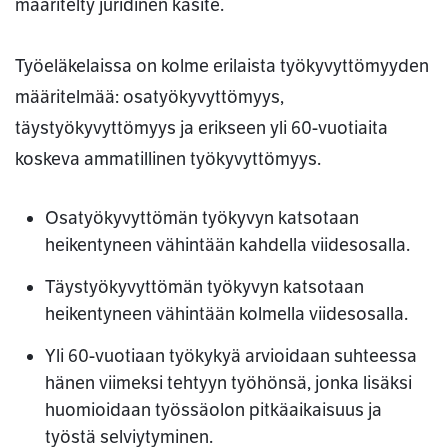
määritelty juridinen käsite.
Työeläkelaissa on kolme erilaista työkyvyttömyyden
määritelmää: osatyökyvyttömyys,
täystyökyvyttömyys ja erikseen yli 60-vuotiaita
koskeva ammatillinen työkyvyttömyys.
Osatyökyvyttömän työkyvyn katsotaan
heikentyneen vähintään kahdella viidesosalla.
Täystyökyvyttömän työkyvyn katsotaan
heikentyneen vähintään kolmella viidesosalla.
Yli 60-vuotiaan työkykyä arvioidaan suhteessa
hänen viimeksi tehtyyn työhönsä, jonka lisäksi
huomioidaan työssäolon pitkäaikaisuus ja
työstä selviytyminen.