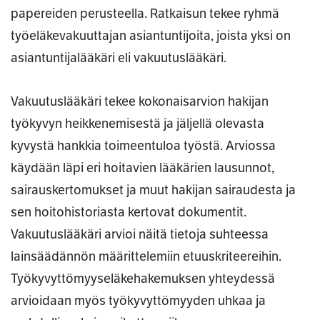
papereiden perusteella. Ratkaisun tekee ryhmä
työeläkevakuuttajan asiantuntijoita, joista yksi on
asiantuntijalääkäri eli vakuutuslääkäri.
Vakuutuslääkäri tekee kokonaisarvion hakijan
työkyvyn heikkenemisestä ja jäljellä olevasta
kyvystä hankkia toimeentuloa työstä. Arviossa
käydään läpi eri hoitavien lääkärien lausunnot,
sairauskertomukset ja muut hakijan sairaudesta ja
sen hoitohistoriasta kertovat dokumentit.
Vakuutuslääkäri arvioi näitä tietoja suhteessa
lainsäädännön määrittelemiin etuuskriteereihin.
Työkyvyttömyyseläkehakemuksen yhteydessä
arvioidaan myös työkyvyttömyyden uhkaa ja