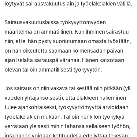
löytyvät sairausvakuutuslain ja työeläkelakien välillä.
Sairausvakuutuslaissa työkyvyttömyyden
määritelmä on ammatillinen. Kun ihminen sairastuu
niin, ettei hän pysty suoriutumaan omasta työstään,
on hän oikeutettu saamaan kolmensadan päivän
ajan Kelalta sairauspäivärahaa. Hänen katsotaan
olevan tällöin ammatillisesti työkyvytön.
Jos sairaus on niin vakava tai kestää niin pitkään (yli
vuoden yhtäjaksoisesti), että eläkkeen hakeminen
tulee ajankohtaiseksi, työkyvyttömyyttä arvioidaan
työeläkelakien mukaan. Tällöin henkilön työkykyä
verrataan yleisesti mihin tahansa sellaiseen työhön,
jota hänen voidaan kohtuudella edellyttää tekevän.