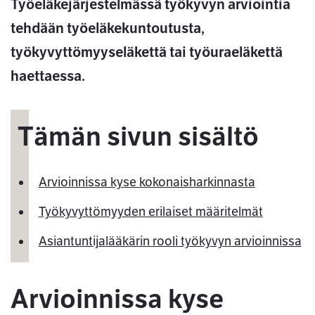
Työeläkejärjestelmässä työkyvyn arviointia
tehdään työeläkekuntoutusta,
työkyvyttömyyseläkettä tai työuraeläkettä
haettaessa.
Tämän sivun sisältö
Arvioinnissa kyse kokonaisharkinnasta
Työkyvyttömyyden erilaiset määritelmät
Asiantuntijalääkärin rooli työkyvyn arvioinnissa
Arvioinnissa kyse