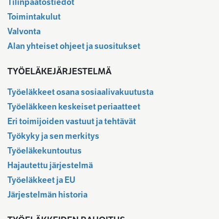
Tilinpäätöstiedot
Toimintakulut
Valvonta
Alan yhteiset ohjeet ja suositukset
TYÖELÄKEJÄRJESTELMÄ
Työeläkkeet osana sosiaalivakuutusta
Työeläkkeen keskeiset periaatteet
Eri toimijoiden vastuut ja tehtävät
Työkyky ja sen merkitys
Työeläkekuntoutus
Hajautettu järjestelmä
Työeläkkeet ja EU
Järjestelmän historia