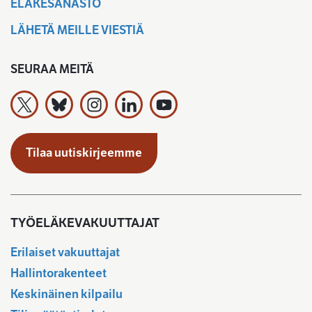
ELÄKESANASTO
LÄHETÄ MEILLE VIESTIÄ
SEURAA MEITÄ
Työeläkevakuuttajat TELA ry X:ssä
Työeläkevakuuttajat TELA ry Bluesky:ssa
Työeläkevakuuttajat TELA ry Instagramiss
Työeläkevakuuttajat TELA ry Linked
Työeläkevakuuttajat TELA r
Tilaa uutiskirjeemme
TYÖELÄKEVAKUUTTAJAT
Erilaiset vakuuttajat
Hallintorakenteet
Keskinäinen kilpailu