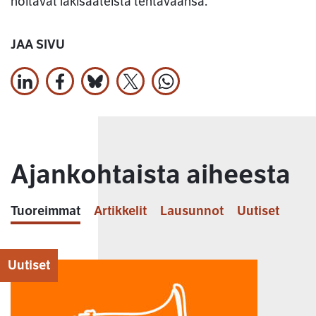
hoitavat lakisääteistä tehtäväänsä.
JAA SIVU
Jaa LinkedInissä
Jaa Facebookissa
Jaa Bluesky:ssa
Jaa X:ssä
Jaa WhatsApissa
Ajankohtaista aiheesta
Tuoreimmat
Artikkelit
Lausunnot
Uutiset
Uutiset