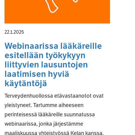
22.1.2025
Webinaarissa lääkäreille
esitellään työkykyyn
liittyvien lausuntojen
laatimisen hyviä
käytäntöjä
Terveydenhuollossa etävastaanotot ovat
yleistyneet. Tartumme aiheeseen
perinteisessä lääkäreille suunnatussa
webinaarissa, jonka järjestämme
maaliskuussa yhteistyössä Kelan kanssa.