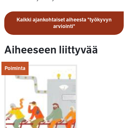
Kaikki ajankohtaiset aiheesta "työkyvyn
arviointi"
Aiheeseen liittyvää
Poiminta