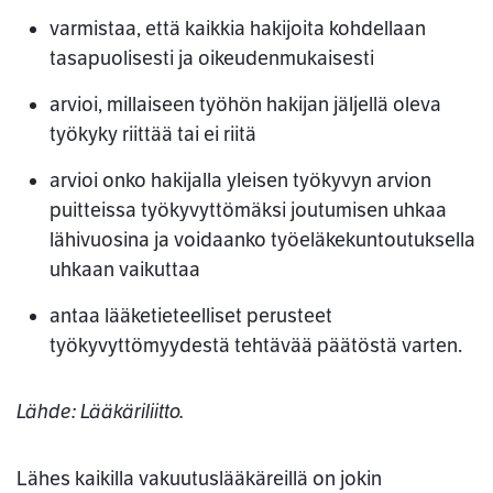
varmistaa, että kaikkia hakijoita kohdellaan
tasapuolisesti ja oikeudenmukaisesti
arvioi, millaiseen työhön hakijan jäljellä oleva
työkyky riittää tai ei riitä
arvioi onko hakijalla yleisen työkyvyn arvion
puitteissa työkyvyttömäksi joutumisen uhkaa
lähivuosina ja voidaanko työeläkekuntoutuksella
uhkaan vaikuttaa
antaa lääketieteelliset perusteet
työkyvyttömyydestä tehtävää päätöstä varten.
Lähde: Lääkäriliitto.
Lähes kaikilla vakuutuslääkäreillä on jokin