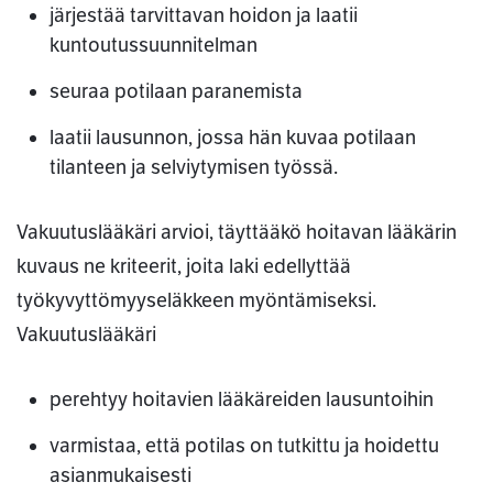
järjestää tarvittavan hoidon ja laatii
kuntoutussuunnitelman
seuraa potilaan paranemista
laatii lausunnon, jossa hän kuvaa potilaan
tilanteen ja selviytymisen työssä.
Vakuutuslääkäri arvioi, täyttääkö hoitavan lääkärin
kuvaus ne kriteerit, joita laki edellyttää
työkyvyttömyyseläkkeen myöntämiseksi.
Vakuutuslääkäri
perehtyy hoitavien lääkäreiden lausuntoihin
varmistaa, että potilas on tutkittu ja hoidettu
asianmukaisesti