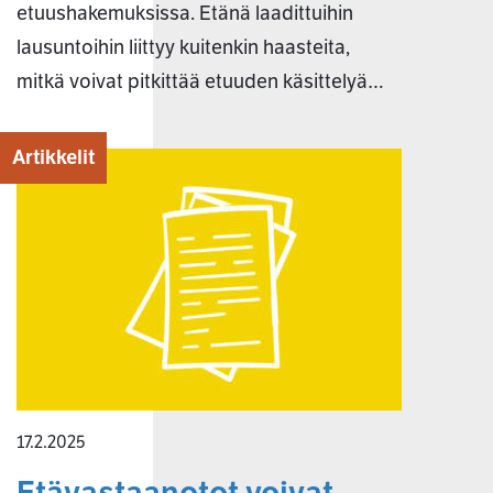
etuushakemuksissa. Etänä laadittuihin
lausuntoihin liittyy kuitenkin haasteita,
mitkä voivat pitkittää etuuden käsittelyä…
Artikkelit
17.2.2025
Etävastaanotot voivat