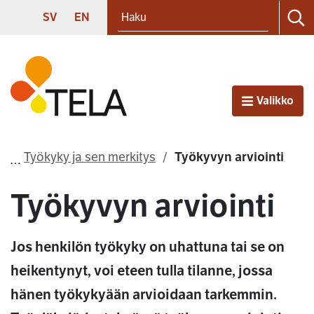
Haku
Siirry sisältöön
SVENSKA
ENGLISH
SV
EN
Ha
Etusivu
Valikko
Avaa
Työkyky ja sen merkitys
Työkyvyn arviointi
Työkyvyn arviointi
Jos henkilön työkyky on uhattuna tai se on
heikentynyt, voi eteen tulla tilanne, jossa
hänen työkykyään arvioidaan tarkemmin.