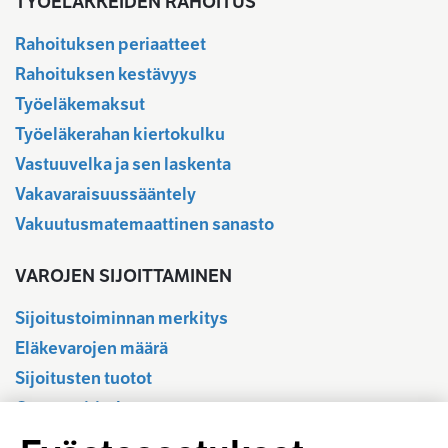
TYÖELÄKKEIDEN RAHOITUS
Rahoituksen periaatteet
Rahoituksen kestävyys
Työeläkemaksut
Työeläkerahan kiertokulku
Vastuuvelka ja sen laskenta
Vakavaraisuussääntely
Vakuutusmatemaattinen sanasto
VAROJEN SIJOITTAMINEN
Sijoitustoiminnan merkitys
Eläkevarojen määrä
Sijoitusten tuotot
Osavuositiedot
Tilastotietokanta