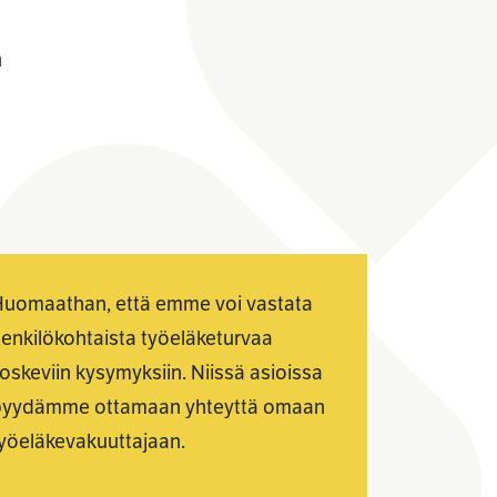
a
uomaathan, että emme voi vastata
enkilökohtaista työeläketurvaa
oskeviin kysymyksiin. Niissä asioissa
pyydämme ottamaan yhteyttä omaan
yöeläkevakuuttajaan.