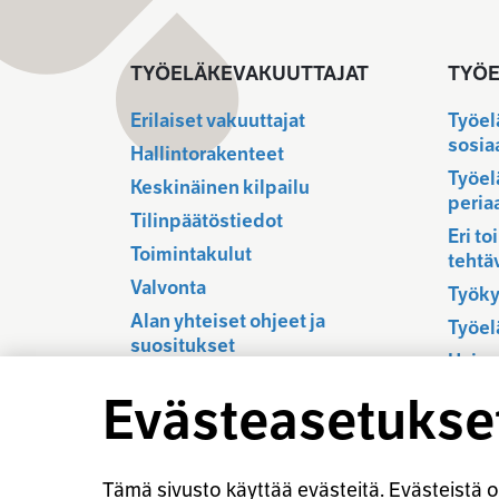
TYÖELÄKEVAKUUTTAJAT
TYÖE
Erilaiset vakuuttajat
Työel
sosia
Hallintorakenteet
Työel
Keskinäinen kilpailu
peria
Tilinpäätöstiedot
Eri to
Toimintakulut
tehtä
Valvonta
Työky
Alan yhteiset ohjeet ja
Työel
suositukset
Hajau
Työel
Evästeasetukse
Järje
Tämä sivusto käyttää evästeitä. Evästeistä os