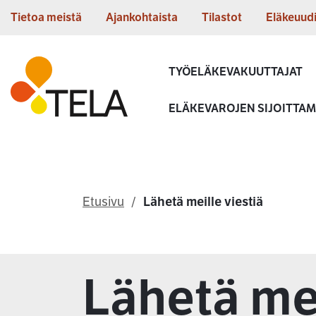
Siirry sisältöön
Tietoa meistä
Ajankohtaista
Tilastot
Eläkeuud
Etusivu
TYÖELÄKEVAKUUTTAJAT
ELÄKEVAROJEN SIJOITTA
Etusivu
Lähetä meille viestiä
Lähetä mei