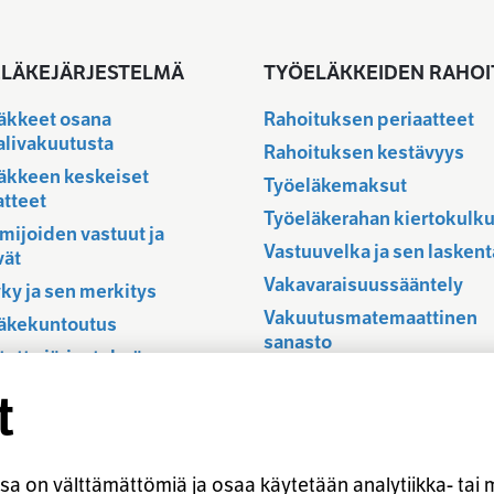
LÄKEJÄRJESTELMÄ
TYÖELÄKKEIDEN RAHOI
äkkeet osana
Rahoituksen periaatteet
alivakuutusta
Rahoituksen kestävyys
äkkeen keskeiset
Työeläkemaksut
atteet
Työeläkerahan kiertokulk
imijoiden vastuut ja
Vastuuvelka ja sen laskent
vät
Vakavaraisuussääntely
ky ja sen merkitys
Vakuutusmatemaattinen
äkekuntoutus
sanasto
tettu järjestelmä
äkkeet ja EU
t
stelmän historia
a on välttämättömiä ja osaa käytetään analytiikka- tai m