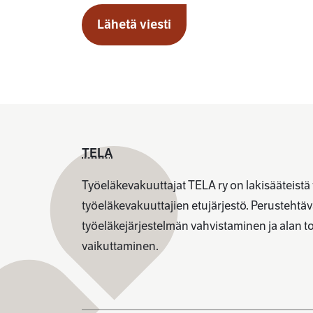
TELA
Työeläkevakuuttajat TELA ry on lakisääteistä
työeläkevakuuttajien etujärjestö. Perusteht
työeläkejärjestelmän vahvistaminen ja alan 
vaikuttaminen.