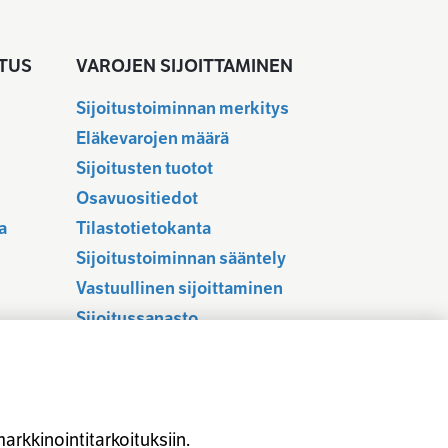
TUS
VAROJEN SIJOITTAMINEN
Sijoitustoiminnan merkitys
Eläkevarojen määrä
Sijoitusten tuotot
u
Osavuositiedot
a
Tilastotietokanta
Sijoitustoiminnan sääntely
Vastuullinen sijoittaminen
Sijoitussanasto
Osaketuoton ennakointi
arkkinointitarkoituksiin.