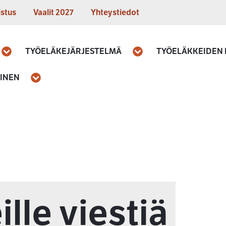
istus
Vaalit 2027
Yhteystiedot
TYÖELÄKEJÄRJESTELMÄ
TYÖELÄKKEIDEN
Avaa
Avaa
MINEN
Avaa
lle viestiä