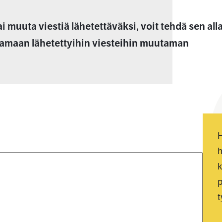
ai muuta viestiä lähetettäväksi, voit tehdä sen all
aamaan lähetettyihin viesteihin muutaman
H
h
k
t