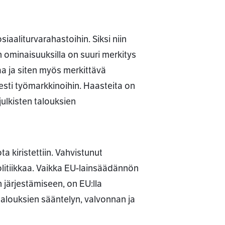
iaaliturvarahastoihin. Siksi niin
 ominaisuuksilla on suuri merkitys
vaa ja siten myös merkittävä
esti työmarkkinoihin. Haasteita on
ulkisten talouksien
a kiristettiin. Vahvistunut
itiikkaa. Vaikka EU-lainsäädännön
 järjestämiseen, on EU:lla
 talouksien sääntelyn, valvonnan ja