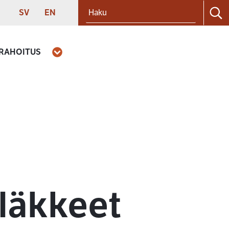
Haku
SVENSKA
ENGLISH
SV
EN
Ha
 RAHOITUS
Avaa
eläkkeet