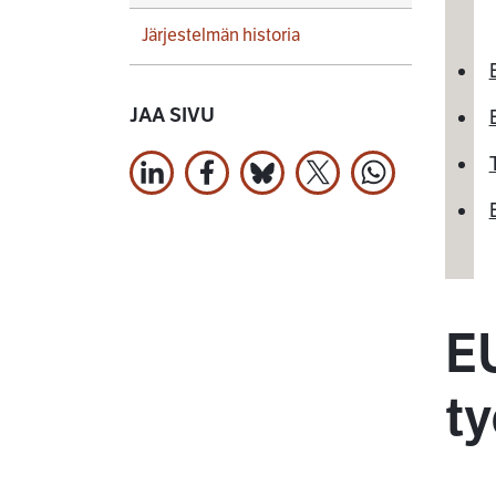
Järjestelmän historia
JAA SIVU
Jaa LinkedInissä
Jaa Facebookissa
Jaa Bluesky:ssa
Jaa X:ssä
Jaa WhatsApi
EU
ty