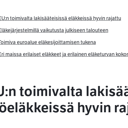
EU:n toimivalta lakisääteisissä eläkkeissä hyvin rajattu
Eläkejärjestelmillä vaikutusta julkiseen talouteen
Toimiva euroalue eläkesijoittamisen tukena
ssa
Eri maissa erilaiset eläkkeet ja erilainen eläketurvan kok
:n toimivalta lakisä
öeläkkeissä hyvin ra