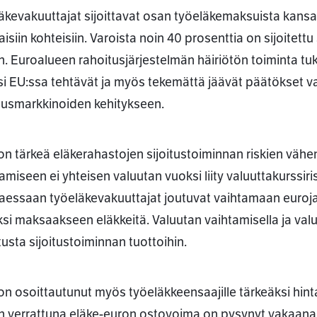
äkevakuuttajat sijoittavat osan työeläkemaksuista kansain
aisiin kohteisiin. Varoista noin 40 prosenttia on sijoite
n. Euroalueen rahoitusjärjestelmän häiriötön toiminta tuk
si EU:ssa tehtävät ja myös tekemättä jäävät päätökset v
tusmarkkinoiden kehitykseen.
on tärkeä eläkerahastojen sijoitustoiminnan riskien vähe
ttamiseen ei yhteisen valuutan vuoksi liity valuuttakurssir
ttaessaan työeläkevakuuttajat joutuvat vaihtamaan euroja m
ksi maksaakseen eläkkeitä. Valuutan vaihtamisella ja val
tusta sijoitustoiminnan tuottoihin.
on osoittautunut myös työeläkkeensaajille tärkeäksi hint
n verrattuna eläke-euron ostovoima on pysynyt vakaana. 