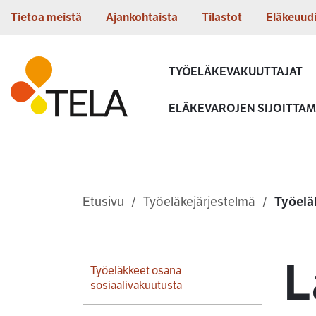
Siirry sisältöön
Tietoa meistä
Ajankohtaista
Tilastot
Eläkeuud
Etusivu
TYÖELÄKEVAKUUTTAJAT
ELÄKEVAROJEN SIJOITTA
Etusivu
Työeläkejärjestelmä
Työelä
L
Työeläkkeet osana
sosiaalivakuutusta