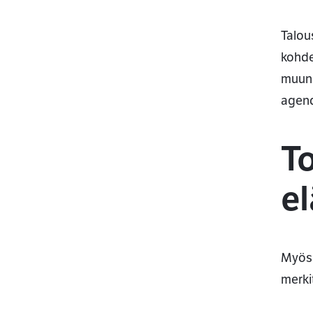
Talou
kohde
muun 
agend
T
el
Myös 
merki