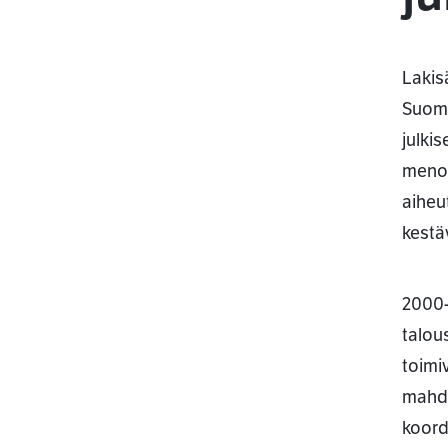
Lakis
Suome
julki
menok
aiheu
kestä
2000-
talou
toimi
mahdo
koord