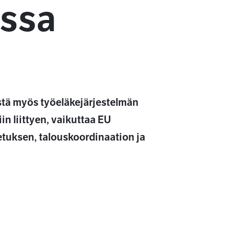
ssa
tä myös työeläkejärjestelmän
in liittyen, vaikuttaa EU
etuksen, talouskoordinaation ja