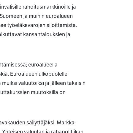
välisille rahoitusmarkkinoille ja
ttu Suomeen ja muihin euroalueen
ee työeläkevarojen sijoittamista.
aikuttavat kansantalouksien ja
ntämisessä; euroalueella
iskiä. Euroalueen ulkopuolelle
uiksi valuutoiksi ja jälleen takaisin
uuttakurssien muutoksilla on
avakauden säilyttäjäksi. Markka-
Yhteisen valuutan ja rahapolitiikan