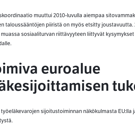
skoordinaatio muuttui 2010-luvulla aiempaa sitovammak
n taloussääntöjen piiristä on myös etsitty joustavuutta.
muassa sosiaaliturvan riittävyyteen liittyvät kysymykset
alle.
oimiva euroalue
äkesijoittamisen tu
työeläkevarojen sijoitustoiminnan näkökulmasta EU:lla ja
tystä.