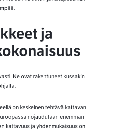
empää.
äkkeet ja
 kokonaisuus
vasti. Ne ovat rakentuneet kussakin
hjalta.
keellä on keskeinen tehtävä kattavan
a Euroopassa nojaudutaan enemmän
ksien kattavuus ja yhdenmukaisuus on