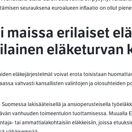
ttämisen seurauksena euroalueen inflaatio on ollut pien
i maissa erilaiset el
rilainen eläketurvan
aiden eläkejärjestelmät voivat erota toisistaan huomatta
assa vahvasti kansallisten valintojen ja olosuhteiden po
ä Suomessa lakisääteisellä ja ansioperusteisella työeläk
ittävän vanhuuden toimeentulon tuottamisessa. Muuall
ntaja- tai ammattialakohtaisiin eläkkeisiin, joissa etuu
sä vähäisempää.