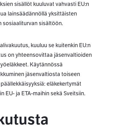
ksien sisällöt kuuluvat vahvasti EU:n
ua lainsäädännöllä yksittäisten
 sosiaaliturvan sisältöön.
ivakuutus, kuuluu se kuitenkin EU:n
itus on yhteensovittaa jäsenvaltioiden
n työeläkkeet. Käytännössä
ikkuminen jäsenvaltiosta toiseen
i päällekkäisyyksiä: eläkekertymät
n EU- ja ETA-maihin sekä Sveitsiin.
ikutusta