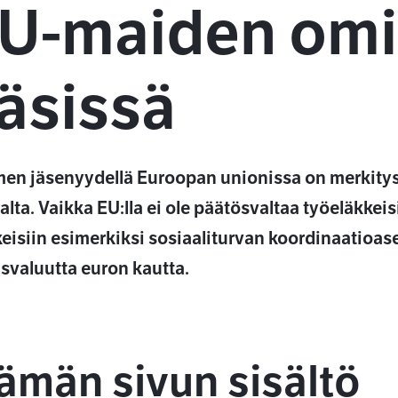
U-maiden omi
äsissä
en jäsenyydellä Euroopan unionissa on merkitys
lta. Vaikka EU:lla ei ole päätösvaltaa työeläkkeisi
keisiin esimerkiksi sosiaaliturvan koordinaatioas
isvaluutta euron kautta.
ämän sivun sisältö