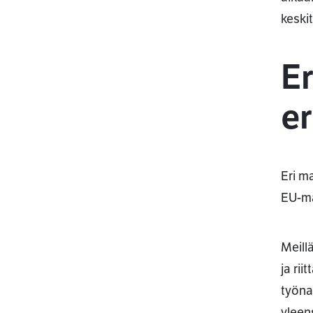
keski
Er
e
Eri m
EU-ma
Meill
ja ri
työna
yleen