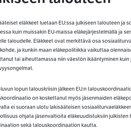
ääteiset eläkkeet luetaan EU:ssa julkiseen talouteen ja sos
ssa kuin muissakin EU-maissa eläkejärjestelmällä ja sen
selle taloudelle. Eläkkeet ovat merkittävä osa sosiaalitur
ohde, ja kunkin maan eläkepolitiikka vaikuttaa olennais
ttanut tai aiheuttamassa niin väestön ikääntyminen kuin j
vyysongelmat.
luvun lopun talouskriisin jälkeen EU:n talouskoordinaatiot
skoordinaatio on koskettanut myös jäsenmaiden eläkepol
valta ei suoraan ulotu lakisääteisen sosiaaliturvaeläkkeen
llisuus ohjata jäsenvaltioita eläkeuudistuksiin julkisten
inaation sekä talouskoordinaation kautta.