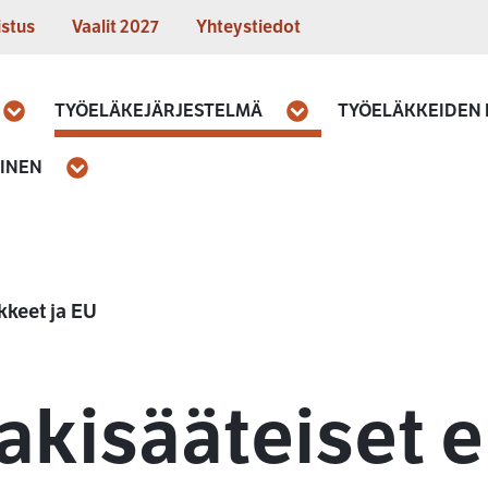
istus
Vaalit 2027
Yhteystiedot
TYÖELÄKEJÄRJESTELMÄ
TYÖELÄKKEIDEN
Avaa
Avaa
MINEN
Avaa
kkeet ja EU
akisääteiset 