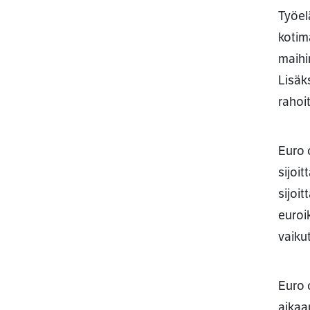
Työel
kotim
maihi
Lisäk
rahoi
Euro 
sijoi
sijoi
euroi
vaiku
Euro 
aikaa