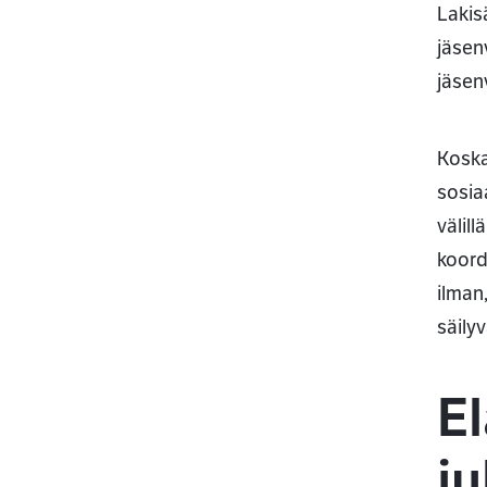
Lakis
jäsen
jäsen
Koska
sosia
välil
koord
ilman
säily
El
ju