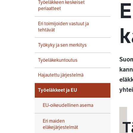
E
Työeläkkeen keskeiset
periaatteet
Eri toimijoiden vastuut ja
k
tehtävät
Työkyky ja sen merkitys
Suom
Työeläkekuntoutus
kanna
Hajautettu järjestelmä
eläk
yhte
Työeläkkeet ja EU
EU-oikeudellinen asema
Eri maiden
T
eläkejärjestelmät