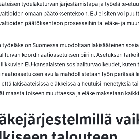
ääteisen työeläketurvan järjestämistapa ja työeläke-etuu
valtioiden omaan päätöksentekoon. EU ei siten voi puutt
valtioiden päätöksenteon prosesseihin tai eläke- ja muun
 työeläke on Suomessa muodoltaan lakisääteinen sosiaal
aliturvan koordinaatioasetuksen piiriin. Asetuksen tarko
lä liikkuvien EU-kansalaisten sosiaaliturvaoikeudet, kute
inaatioasetuksen avulla mahdollistetaan työn perässä li
, että lakisääteisissä eläkkeissä aiheutuisi menetyksiä ta
vät maasta toiseen muuttaessa ja eläke maksetaan kaikkii
äkejärjestelmillä va
lkiseen talouteen