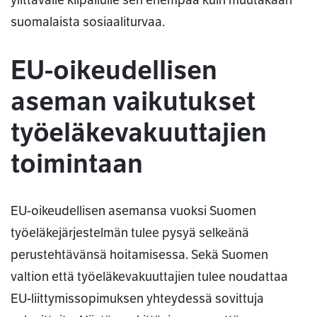
ylittävälle kilpailulle sen enempää kuin muutakaan
suomalaista sosiaaliturvaa.
EU-oikeudellisen
aseman vaikutukset
työeläkevakuuttajien
toimintaan
EU-oikeudellisen asemansa vuoksi Suomen
työeläkejärjestelmän tulee pysyä selkeänä
perustehtävänsä hoitamisessa. Sekä Suomen
valtion että työeläkevakuuttajien tulee noudattaa
EU-liittymissopimuksen yhteydessä sovittuja