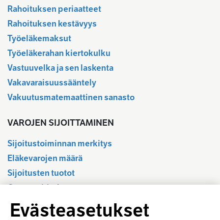
Rahoituksen periaatteet
Rahoituksen kestävyys
Työeläkemaksut
Työeläkerahan kiertokulku
Vastuuvelka ja sen laskenta
Vakavaraisuussääntely
Vakuutusmatemaattinen sanasto
VAROJEN SIJOITTAMINEN
Sijoitustoiminnan merkitys
Eläkevarojen määrä
Sijoitusten tuotot
Osavuositiedot
Tilastotietokanta
Evästeasetukset
Sijoitustoiminnan sääntely