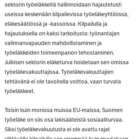
sektorin työeläkkeitä hallinnoidaan hajautetusti
useissa keskenään kilpailevissa työeläkeyhtiöissä,
eläkesäätiössä ja -kassoissa. Kilpailulla ja
hajautuksella on kaksi tarkoitusta: työnantajan
valinnanvapauden mahdollistaminen ja
työeläkkeiden toimeenpanon tehostaminen.
Julkisen sektorin eläketurva hoidetaan sen omissa
työeläkevakuuttajissa. Työeläkevakuuttajien
tehtävänä ei ole tavoitella voittoa, vaan turvata
työeläkkeet.
Toisin kuin monissa muissa EU-maissa, Suomen
työeläke on siis osa lakisääteistä sosiaaliturvaa.
Siksi työeläkevakuutusta ei ole avattu rajat