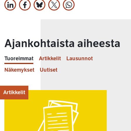
Jaa LinkedInissä
Jaa Facebookissa
Jaa Bluesky:ssa
Jaa X:ssä
Jaa WhatsApissa
Ajankohtaista aiheesta
Tuoreimmat
Artikkelit
Lausunnot
Näkemykset
Uutiset
Artikkelit