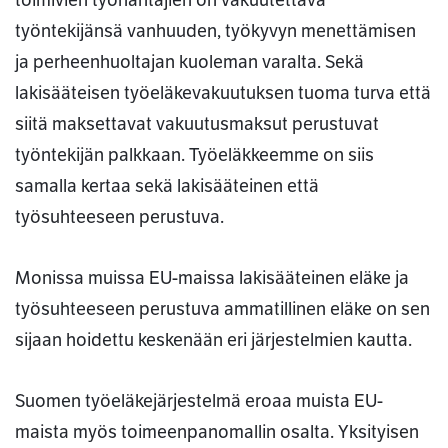
toimivien työnantajien on vakuutettava
työntekijänsä vanhuuden, työkyvyn menettämisen
ja perheenhuoltajan kuoleman varalta. Sekä
lakisääteisen työeläkevakuutuksen tuoma turva että
siitä maksettavat vakuutusmaksut perustuvat
työntekijän palkkaan. Työeläkkeemme on siis
samalla kertaa sekä lakisääteinen että
työsuhteeseen perustuva.
Monissa muissa EU-maissa lakisääteinen eläke ja
työsuhteeseen perustuva ammatillinen eläke on sen
sijaan hoidettu keskenään eri järjestelmien kautta.
Suomen työeläkejärjestelmä eroaa muista EU-
maista myös toimeenpanomallin osalta. Yksityisen