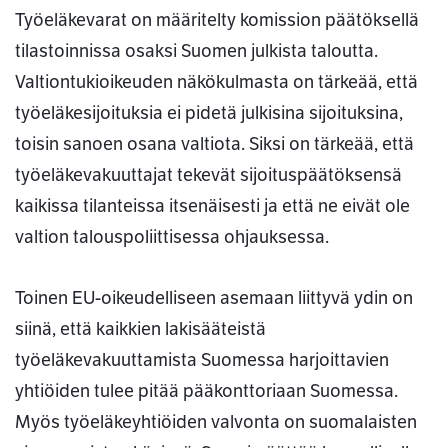
Työeläkevarat on määritelty komission päätöksellä
tilastoinnissa osaksi Suomen julkista taloutta.
Valtiontukioikeuden näkökulmasta on tärkeää, että
työeläkesijoituksia ei pidetä julkisina sijoituksina,
toisin sanoen osana valtiota. Siksi on tärkeää, että
työeläkevakuuttajat tekevät sijoituspäätöksensä
kaikissa tilanteissa itsenäisesti ja että ne eivät ole
valtion talouspoliittisessa ohjauksessa.
Toinen EU-oikeudelliseen asemaan liittyvä ydin on
siinä, että kaikkien lakisääteistä
työeläkevakuuttamista Suomessa harjoittavien
yhtiöiden tulee pitää pääkonttoriaan Suomessa.
Myös työeläkeyhtiöiden valvonta on suomalaisten