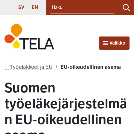
Haku
Siirry sisältöön
SVENSKA
ENGLISH
SV
EN
Ha
Etusivu
Valikko
Avaa
Työeläkkeet ja EU
EU-oikeudellinen asema
Suomen
työeläkejärjestelmä
n EU-oikeudellinen