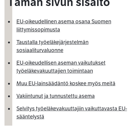
Tämän sivun sisältö
EU-oikeudellinen asema osana Suomen
liittymissopimusta
Taustalla työeläkejärjestelmän
sosiaaliturvaluonne
EU-oikeudellisen aseman vaikutukset
työeläkevakuuttajien toimintaan
Muu EU-lainsäädäntö koskee myös meitä
Vakiintunut ja tunnustettu asema
Selvitys työeläkevakuuttajiin vaikuttavasta EU-
sääntelystä