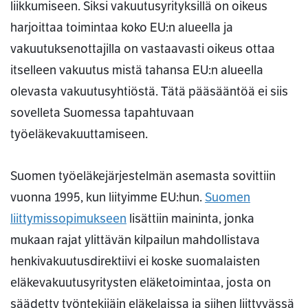
liikkumiseen. Siksi vakuutusyrityksillä on oikeus
harjoittaa toimintaa koko EU:n alueella ja
vakuutuksenottajilla on vastaavasti oikeus ottaa
itselleen vakuutus mistä tahansa EU:n alueella
olevasta vakuutusyhtiöstä. Tätä pääsääntöä ei siis
sovelleta Suomessa tapahtuvaan
työeläkevakuuttamiseen.
Suomen työeläkejärjestelmän asemasta sovittiin
vuonna 1995, kun liityimme EU:hun.
Suomen
liittymissopimukseen
lisättiin maininta, jonka
mukaan rajat ylittävän kilpailun mahdollistava
henkivakuutusdirektiivi ei koske suomalaisten
eläkevakuutusyritysten eläketoimintaa, josta on
säädetty työntekijäin eläkelaissa ja siihen liittyvässä