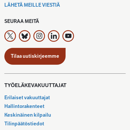
LÄHETÄ MEILLE VIESTIÄ
SEURAA MEITÄ
Työeläkevakuuttajat TELA ry X:ssä
Työeläkevakuuttajat TELA ry Bluesky:ssa
Työeläkevakuuttajat TELA ry Instagramiss
Työeläkevakuuttajat TELA ry Linked
Työeläkevakuuttajat TELA r
Tilaa uutiskirjeemme
TYÖELÄKEVAKUUTTAJAT
Erilaiset vakuuttajat
Hallintorakenteet
Keskinäinen kilpailu
Tilinpäätöstiedot