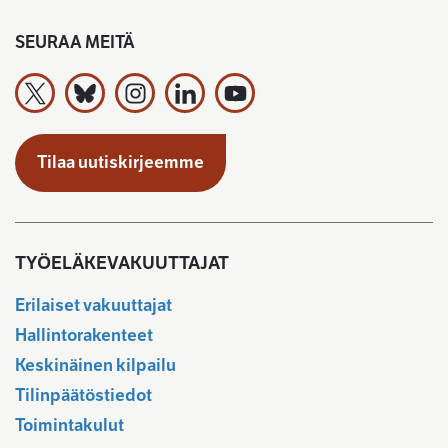
SEURAA MEITÄ
Työeläkevakuuttajat TELA ry X:ssä
Työeläkevakuuttajat TELA ry Bluesky:ssa
Työeläkevakuuttajat TELA ry Instagramiss
Työeläkevakuuttajat TELA ry Linked
Työeläkevakuuttajat TELA r
Tilaa uutiskirjeemme
TYÖELÄKEVAKUUTTAJAT
Erilaiset vakuuttajat
Hallintorakenteet
Keskinäinen kilpailu
Tilinpäätöstiedot
Toimintakulut