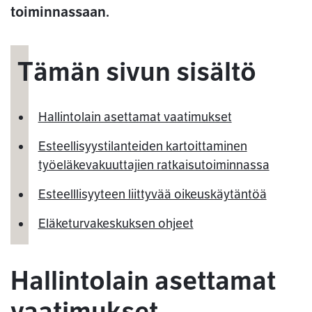
toiminnassaan.
Tämän sivun sisältö
Hallintolain asettamat vaatimukset
Esteellisyystilanteiden kartoittaminen
työeläkevakuuttajien ratkaisutoiminnassa
Esteelllisyyteen liittyvää oikeuskäytäntöä
Eläketurvakeskuksen ohjeet
Hallintolain asettamat
vaatimukset