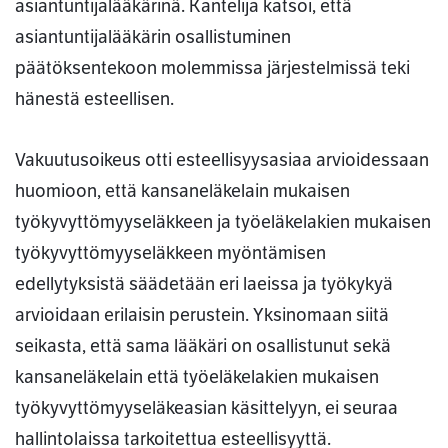
asiantuntijalääkärinä. Kantelija katsoi, että
asiantuntijalääkärin osallistuminen
päätöksentekoon molemmissa järjestelmissä teki
hänestä esteellisen.
Vakuutusoikeus otti esteellisyysasiaa arvioidessaan
huomioon, että kansaneläkelain mukaisen
työkyvyttömyyseläkkeen ja työeläkelakien mukaisen
työkyvyttömyyseläkkeen myöntämisen
edellytyksistä säädetään eri laeissa ja työkykyä
arvioidaan erilaisin perustein. Yksinomaan siitä
seikasta, että sama lääkäri on osallistunut sekä
kansaneläkelain että työeläkelakien mukaisen
työkyvyttömyyseläkeasian käsittelyyn, ei seuraa
hallintolaissa tarkoitettua esteellisyyttä.