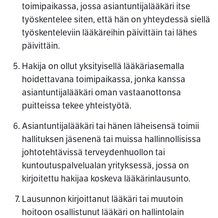
toimipaikassa, jossa asiantuntijalääkäri itse
työskentelee siten, että hän on yhteydessä siellä
työskenteleviin lääkäreihin päivittäin tai lähes
päivittäin.
Hakija on ollut yksityisellä lääkäriasemalla
hoidettavana toimipaikassa, jonka kanssa
asiantuntijalääkäri oman vastaanottonsa
puitteissa tekee yhteistyötä.
Asiantuntijalääkäri tai hänen läheisensä toimii
hallituksen jäsenenä tai muissa hallinnollisissa
johtotehtävissä terveydenhuollon tai
kuntoutuspalvelualan yrityksessä, jossa on
kirjoitettu hakijaa koskeva lääkärinlausunto.
Lausunnon kirjoittanut lääkäri tai muutoin
hoitoon osallistunut lääkäri on hallintolain