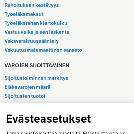
Rahoituksen kestävyys
Työeläkemaksut
Työeläkerahan kiertokulku
Vastuuvelka ja sen laskenta
Vakavaraisuussääntely
Vakuutusmatemaattinen sanasto
VAROJEN SIJOITTAMINEN
Sijoitustoiminnan merkitys
Eläkevarojen määrä
Sijoitusten tuotot
Osavuositiedot
Tilastotietokanta
Evästeasetukset
Sijoitustoiminnan sääntely
Vastuullinen sijoittaminen
Tämä sivusto käyttää evästeitä. Evästeistä osa on