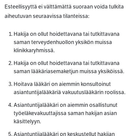
Esteellisyyttä ei välttämättä suoraan voida tulkita
aiheutuvan seuraavissa tilanteissa:
Hakija on ollut hoidettavana tai tutkittavana
saman terveydenhuollon yksikön muissa
klinikkaryhmissä.
Hakija on ollut hoidettavana tai tutkittavana
saman lääkäriasemaketjun muissa yksiköissä.
Hoitava lääkäri on aiemmin konsultoinut
asiantuntijalääkäriä vakuutuslääkärin roolissa.
Asiantuntijalääkäri on aiemmin osallistunut
työeläkevakuuttajissa saman hakijan asian
käsittelyyn.
Asiantuntijalääkäri on keskustellut hakijan