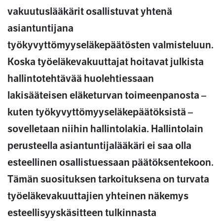
vakuutuslääkärit osallistuvat yhtenä
asiantuntijana
työkyvyttömyyseläkepäätösten valmisteluun.
Koska työeläkevakuuttajat hoitavat julkista
hallintotehtävää huolehtiessaan
lakisääteisen eläketurvan toimeenpanosta –
kuten työkyvyttömyyseläkepäätöksistä –
sovelletaan niihin hallintolakia. Hallintolain
perusteella asiantuntijalääkäri ei saa olla
esteellinen osallistuessaan päätöksentekoon.
Tämän suosituksen tarkoituksena on turvata
työeläkevakuuttajien yhteinen näkemys
esteellisyyskäsitteen tulkinnasta