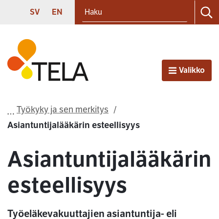
Haku
Siirry sisältöön
SVENSKA
ENGLISH
SV
EN
Ha
Etusivu
Valikko
Avaa
Työkyky ja sen merkitys
Asiantuntijalääkärin esteellisyys
Asiantuntijalääkärin
esteellisyys
Työeläkevakuuttajien asiantuntija- eli