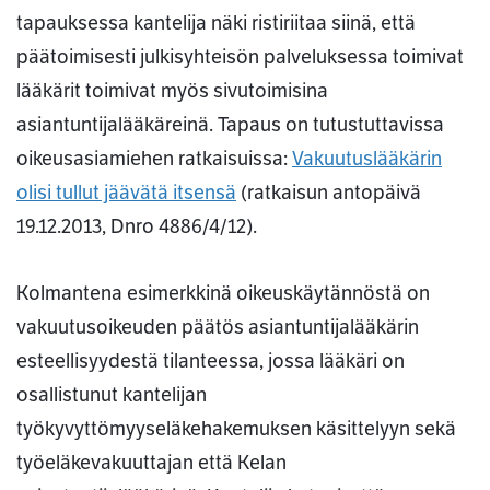
tapauksessa kantelija näki ristiriitaa siinä, että
päätoimisesti julkisyhteisön palveluksessa toimivat
lääkärit toimivat myös sivutoimisina
asiantuntijalääkäreinä. Tapaus on tutustuttavissa
oikeusasiamiehen ratkaisuissa:
Vakuutuslääkärin
olisi tullut jäävätä itsensä
(ratkaisun antopäivä
19.12.2013, Dnro 4886/4/12).
Kolmantena esimerkkinä oikeuskäytännöstä on
vakuutusoikeuden päätös asiantuntijalääkärin
esteellisyydestä tilanteessa, jossa lääkäri on
osallistunut kantelijan
työkyvyttömyyseläkehakemuksen käsittelyyn sekä
työeläkevakuuttajan että Kelan