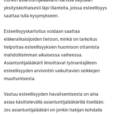
Kunkin asiantuntijalääkärin kanssa käydään
yksityiskohtaisesti läpi tilanteita, joissa esteellisyys
saattaa tulla kysymykseen.
Esteellisyyskartoitus voidaan saattaa
eläkeratkaisijoiden tietoon, minkä on tarkoitus
helpottaa esteellisyyksien huomioon ottamista
mahdollisimman aikaisessa vaiheessa.
Asiantuntijalääkärit ilmoittavat työnantajilleen
esteellisyyden arviointiin vaikuttavien seikkojen
muuttumisesta.
Vastuu esteellisyyden havaitsemisesta on aina
asiaa käsittelevällä asiantuntijalääkärillä itsellään.
Jos asiantuntijalääkäri on jonkin hakijan kohdalla