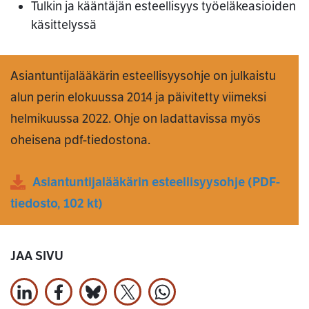
Tulkin ja kääntäjän esteellisyys työeläkeasioiden
käsittelyssä
Asiantuntijalääkärin esteellisyysohje on julkaistu
alun perin elokuussa 2014 ja päivitetty viimeksi
helmikuussa 2022. Ohje on ladattavissa myös
oheisena pdf-tiedostona.
Asiantuntijalääkärin esteellisyysohje
(
PDF
-
tiedosto,
102 kt
)
JAA SIVU
Jaa LinkedInissä
Jaa Facebookissa
Jaa Bluesky:ssa
Jaa X:ssä
Jaa WhatsApissa