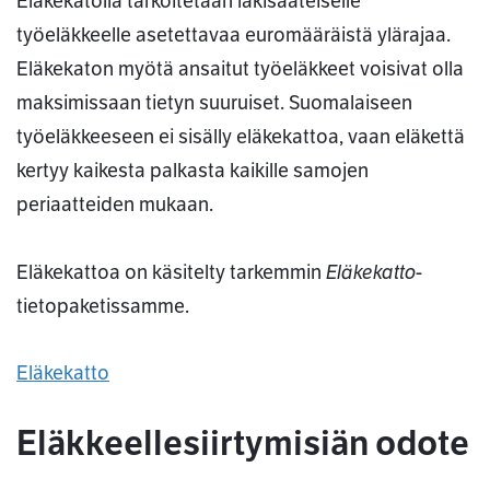
Eläkekatolla tarkoitetaan lakisääteiselle
työeläkkeelle asetettavaa euromääräistä ylärajaa.
Eläkekaton myötä ansaitut työeläkkeet voisivat olla
maksimissaan tietyn suuruiset. Suomalaiseen
työeläkkeeseen ei sisälly eläkekattoa, vaan eläkettä
kertyy kaikesta palkasta kaikille samojen
periaatteiden mukaan.
Eläkekatto
Eläkekattoa on käsitelty tarkemmin
-
tietopaketissamme.
Eläkekatto
Eläkkeellesiirtymisiän odote