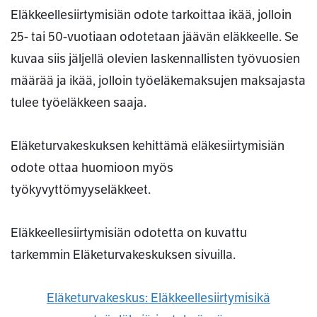
Eläkkeellesiirtymisiän odote tarkoittaa ikää, jolloin
25- tai 50-vuotiaan odotetaan jäävän eläkkeelle. Se
kuvaa siis jäljellä olevien laskennallisten työvuosien
määrää ja ikää, jolloin työeläkemaksujen maksajasta
tulee työeläkkeen saaja.
Eläketurvakeskuksen kehittämä eläkesiirtymisiän
odote ottaa huomioon myös
työkyvyttömyyseläkkeet.
Eläkkeellesiirtymisiän odotetta on kuvattu
tarkemmin Eläketurvakeskuksen sivuilla.
Eläketurvakeskus: Eläkkeellesiirtymisikä