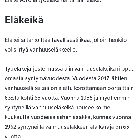
Eläke voi olla työeläke tai kansaneläke.
Eläkeikä
Eläkeikä tarkoittaa tavallisesti ikää, jolloin henkilö
voi siirtyä vanhuuseläkkeelle.
Työeläkejärjestelmässä alin vanhuuseläkeikä riippuu
omasta syntymävuodesta. Vuodesta 2017 lähtien
vanhuuseläkeikää on alettu korottamaan portaittain
63:sta kohti 65 vuotta. Vuonna 1955 ja myöhemmin
syntyneillä vanhuuseläkeikä nousee kolme
kuukautta vuodessa siihen saakka, kunnes vuonna
1962 syntyneillä vanhuuseläkkeen alaikäraja on 65
vuotta.