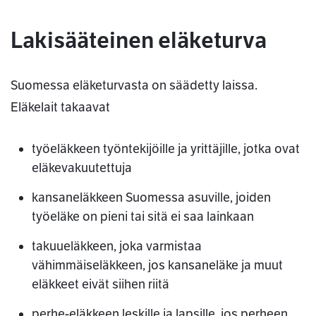
Lakisääteinen eläketurva
Suomessa eläketurvasta on säädetty laissa.
Eläkelait takaavat
työeläkkeen työntekijöille ja yrittäjille, jotka ovat
eläkevakuutettuja
kansaneläkkeen Suomessa asuville, joiden
työeläke on pieni tai sitä ei saa lainkaan
takuueläkkeen, joka varmistaa
vähimmäiseläkkeen, jos kansaneläke ja muut
eläkkeet eivät siihen riitä
perhe-eläkkeen leskille ja lapsille, jos perheen