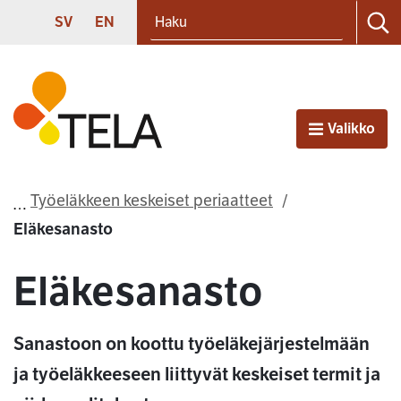
Haku
Siirry sisältöön
SVENSKA
ENGLISH
SV
EN
Ha
Etusivu
Valikko
Avaa
Työeläkkeen keskeiset periaatteet
Eläkesanasto
Eläkesanasto
Sanastoon on koottu työeläkejärjestelmään
ja työeläkkeeseen liittyvät keskeiset termit ja