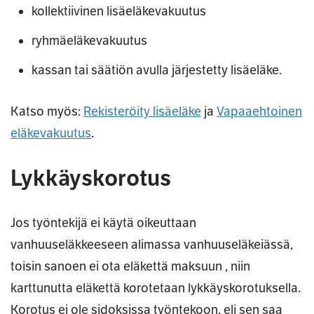
kollektiivinen lisäeläkevakuutus
ryhmäeläkevakuutus
kassan tai säätiön avulla järjestetty lisäeläke.
Katso myös:
Rekisteröity lisäeläke
ja
Vapaaehtoinen
eläkevakuutus
.
Lykkäyskorotus
Jos työntekijä ei käytä oikeuttaan
vanhuuseläkkeeseen alimassa vanhuuseläkeiässä,
toisin sanoen ei ota eläkettä maksuun , niin
karttunutta eläkettä korotetaan lykkäyskorotuksella.
Korotus ei ole sidoksissa työntekoon, eli sen saa