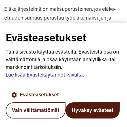
Eläkejärjestelmä on maksuperusteinen, jos eläke-
etuuden suuruus perustuu työeläkemaksujen ja
niistä saatujen sijoitustuottojen yhteismäärään.
Evästeasetukset
Tällöin maksut ovat yleensä kiinteitä, ja etuus on
joustava . Käytännössä siis eläkettä maksetaan niin
Tämä sivusto käyttää evästeitä. Evästeistä osa on
paljon kuin kertyneistä varoista riittää, ja jos
välttämättömiä ja osaa käytetään analytiikka- tai
eläkkeiden rahoittamisessa on vaikeuksia, leikataan
markkinointitarkoituksiin.
maksussa olevia eläkkeitä. Muualla Euroopassa
Lue lisää Evästekäytännöt -sivulta.
maksuperusteiset eläkejärjestelmät ovat yleisiä.
Evästeasetukset
Katso myös:
Etuusperusteinen eläkejärjestelmä
Vain välttämättömät
Hyväksy evästeet
O
Takai