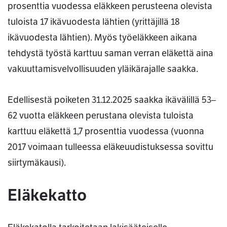
prosenttia vuodessa eläkkeen perusteena olevista
tuloista 17 ikävuodesta lähtien (yrittäjillä 18
ikävuodesta lähtien). Myös työeläkkeen aikana
tehdystä työstä karttuu saman verran eläkettä aina
vakuuttamisvelvollisuuden yläikärajalle saakka.
Edellisestä poiketen 31.12.2025 saakka ikävälillä 53–
62 vuotta eläkkeen perustana olevista tuloista
karttuu eläkettä 1,7 prosenttia vuodessa (vuonna
2017 voimaan tulleessa eläkeuudistuksessa sovittu
siirtymäkausi).
Eläkekatto