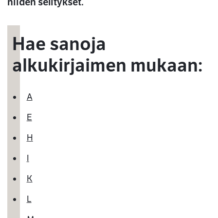
niiden selitykset.
Hae sanoja
alkukirjaimen mukaan:
A
E
H
I
K
L