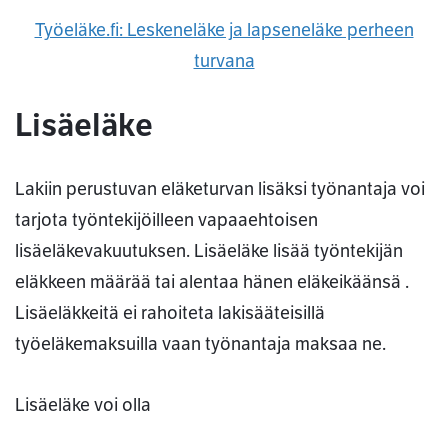
Työeläke.fi: Leskeneläke ja lapseneläke perheen
turvana
Lisäeläke
Lakiin perustuvan eläketurvan lisäksi työnantaja voi
tarjota työntekijöilleen vapaaehtoisen
lisäeläkevakuutuksen. Lisäeläke lisää työntekijän
eläkkeen määrää tai alentaa hänen eläkeikäänsä .
Lisäeläkkeitä ei rahoiteta lakisääteisillä
työeläkemaksuilla vaan työnantaja maksaa ne.
Lisäeläke voi olla