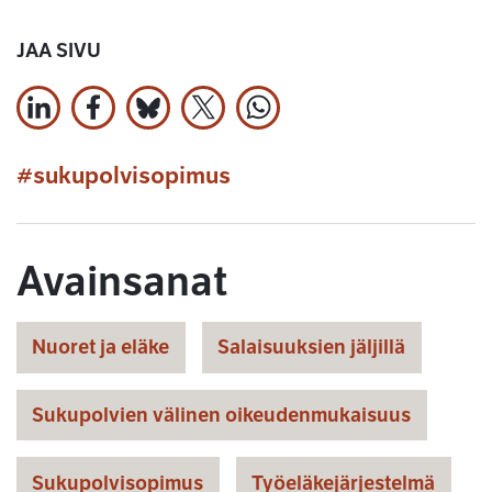
JAA SIVU
Jaa LinkedInissä
Jaa Facebookissa
Jaa Bluesky:ssa
Jaa X:ssä
Jaa WhatsApissa
#sukupolvisopimus
Avainsanat
Nuoret ja eläke
Salaisuuksien jäljillä
Sukupolvien välinen oikeudenmukaisuus
Sukupolvisopimus
Työeläkejärjestelmä