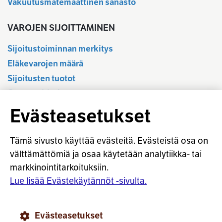
Vakuutusmatemaattinen sanasto
VAROJEN SIJOITTAMINEN
Sijoitustoiminnan merkitys
Eläkevarojen määrä
Sijoitusten tuotot
Osavuositiedot
Tilastotietokanta
Evästeasetukset
Sijoitustoiminnan sääntely
Vastuullinen sijoittaminen
Tämä sivusto käyttää evästeitä. Evästeistä osa on
Sijoitussanasto
välttämättömiä ja osaa käytetään analytiikka- tai
markkinointitarkoituksiin.
Osaketuoton ennakointi
Lue lisää Evästekäytännöt -sivulta.
© Työeläkevakuuttajat TELA ry
Evästeasetukset