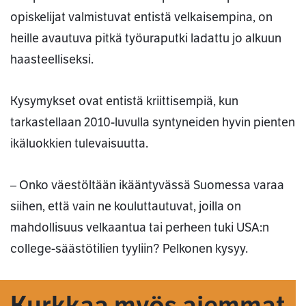
opiskelijat valmistuvat entistä velkaisempina, on
heille avautuva pitkä työuraputki ladattu jo alkuun
haasteelliseksi.
Kysymykset ovat entistä kriittisempiä, kun
tarkastellaan 2010-luvulla syntyneiden hyvin pienten
ikäluokkien tulevaisuutta.
– Onko väestöltään ikääntyvässä Suomessa varaa
siihen, että vain ne kouluttautuvat, joilla on
mahdollisuus velkaantua tai perheen tuki USA:n
college-säästötilien tyyliin? Pelkonen kysyy.
Kurkkaa myös aiemmat