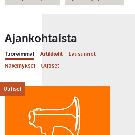
Ajankohtaista
Tuoreimmat
Artikkelit
Lausunnot
Näkemykset
Uutiset
Uutiset