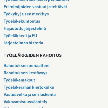
Eri toimijoiden vastuut ja tehtävät
Työkyky ja sen merkitys
Työeläkekuntoutus
Hajautettu järjestelmä
Työeläkkeet ja EU
Järjestelmän historia
TYÖELÄKKEIDEN RAHOITUS
Rahoituksen periaatteet
Rahoituksen kestävyys
Työeläkemaksut
Työeläkerahan kiertokulku
Vastuuvelka ja sen laskenta
Vakavaraisuussääntely