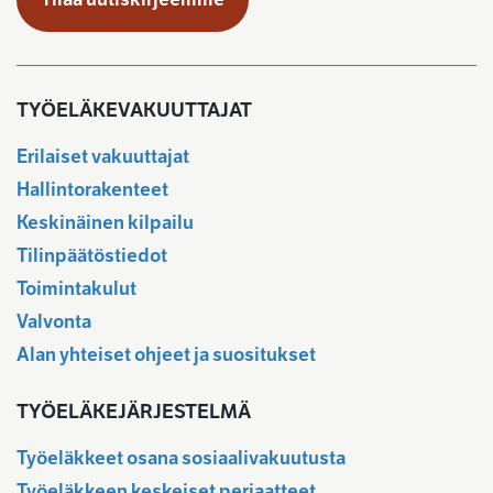
TYÖELÄKEVAKUUTTAJAT
Erilaiset vakuuttajat
Hallintorakenteet
Keskinäinen kilpailu
Tilinpäätöstiedot
Toimintakulut
Valvonta
Alan yhteiset ohjeet ja suositukset
TYÖELÄKEJÄRJESTELMÄ
Työeläkkeet osana sosiaalivakuutusta
Työeläkkeen keskeiset periaatteet