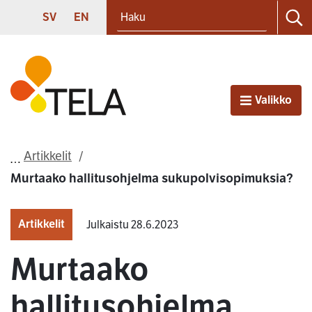
Haku
Siirry sisältöön
SVENSKA
ENGLISH
SV
EN
Ha
Etusivu
Valikko
Avaa
Artikkelit
Murtaako hallitusohjelma sukupolvisopimuksia?
Artikkelit
Julkaistu 28.6.2023
Murtaako
hallitusohjelma