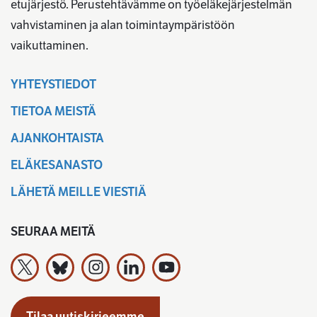
etujärjestö. Perustehtävämme on työeläkejärjestelmän
vahvistaminen ja alan toimintaympäristöön
vaikuttaminen.
YHTEYSTIEDOT
TIETOA MEISTÄ
AJANKOHTAISTA
ELÄKESANASTO
LÄHETÄ MEILLE VIESTIÄ
SEURAA MEITÄ
Työeläkevakuuttajat TELA ry X:ssä
Työeläkevakuuttajat TELA ry Bluesky:ssa
Työeläkevakuuttajat TELA ry Instagramiss
Työeläkevakuuttajat TELA ry Linked
Työeläkevakuuttajat TELA r
Tilaa uutiskirjeemme