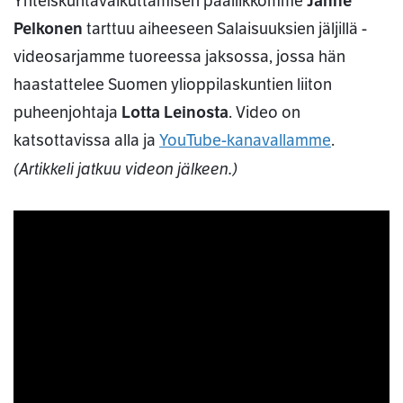
Yhteiskuntavaikuttamisen päällikkömme
Janne
Pelkonen
tarttuu aiheeseen Salaisuuksien jäljillä -
videosarjamme tuoreessa jaksossa, jossa hän
haastattelee Suomen ylioppilaskuntien liiton
puheenjohtaja
Lotta Leinosta
. Video on
katsottavissa alla ja
YouTube-kanavallamme
.
(Artikkeli jatkuu videon jälkeen.)