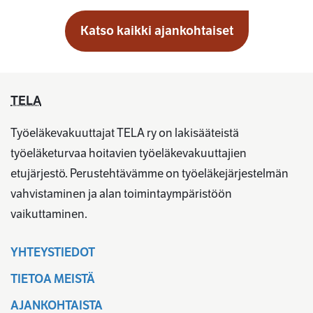
Katso kaikki ajankohtaiset
TELA
Työeläkevakuuttajat TELA ry on lakisääteistä
työeläketurvaa hoitavien työeläkevakuuttajien
etujärjestö. Perustehtävämme on työeläkejärjestelmän
vahvistaminen ja alan toimintaympäristöön
vaikuttaminen.
YHTEYSTIEDOT
TIETOA MEISTÄ
AJANKOHTAISTA