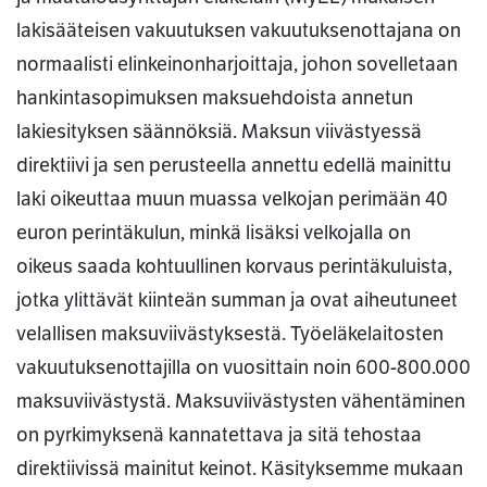
lakisääteisen vakuutuksen vakuutuksenottajana on
normaalisti elinkeinonharjoittaja, johon sovelletaan
hankintasopimuksen maksuehdoista annetun
lakiesityksen säännöksiä. Maksun viivästyessä
direktiivi ja sen perusteella annettu edellä mainittu
laki oikeuttaa muun muassa velkojan perimään 40
euron perintäkulun, minkä lisäksi velkojalla on
oikeus saada kohtuullinen korvaus perintäkuluista,
jotka ylittävät kiinteän summan ja ovat aiheutuneet
velallisen maksuviivästyksestä. Työeläkelaitosten
vakuutuksenottajilla on vuosittain noin 600-800.000
maksuviivästystä. Maksuviivästysten vähentäminen
on pyrkimyksenä kannatettava ja sitä tehostaa
direktiivissä mainitut keinot. Käsityksemme mukaan