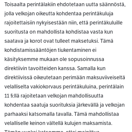
Toisaalta perintälakiin ehdotetaan uutta säännöstä,
jolla velkojan oikeutta kohdentaa perintäkuluja
rajoitettaisiin nykyisestään niin, että perintäkuluille
suoritusta on mahdollista kohdistaa vasta kun
saatava ja korot ovat tulleet maksetuksi. Tämä
kohdistamissääntöjen tiukentaminen ei
käsityksemme mukaan ole sopusoinnussa
direktiivin tavoitteiden kanssa. Samalla kun
direktiivissä oikeutetaan perimään maksuviiveiseltä
velalliselta vakiokorvaus perintäkuluina, perintälain
11 §:llä rajoitetaan velkojan mahdollisuutta
kohdentaa saatuja suorituksia järkevällä ja velkojan
parhaaksi katsomalla tavalla. Tämä mahdollistaa
velalliselle keinon vältellä kulujen maksamista.