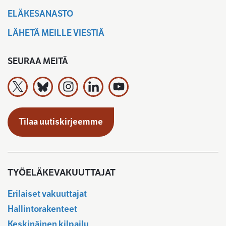
ELÄKESANASTO
LÄHETÄ MEILLE VIESTIÄ
SEURAA MEITÄ
Työeläkevakuuttajat TELA ry X:ssä
Työeläkevakuuttajat TELA ry Bluesky:ssa
Työeläkevakuuttajat TELA ry Instagramiss
Työeläkevakuuttajat TELA ry Linked
Työeläkevakuuttajat TELA r
Tilaa uutiskirjeemme
TYÖELÄKEVAKUUTTAJAT
Erilaiset vakuuttajat
Hallintorakenteet
Keskinäinen kilpailu