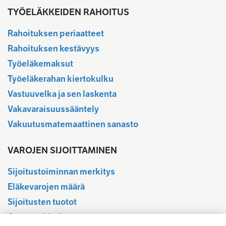
TYÖELÄKKEIDEN RAHOITUS
Rahoituksen periaatteet
Rahoituksen kestävyys
Työeläkemaksut
Työeläkerahan kiertokulku
Vastuuvelka ja sen laskenta
Vakavaraisuussääntely
Vakuutusmatemaattinen sanasto
VAROJEN SIJOITTAMINEN
Sijoitustoiminnan merkitys
Eläkevarojen määrä
Sijoitusten tuotot
Osavuositiedot