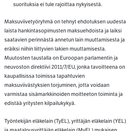
suorituksia ei tule rajoittaa nykyisestä.
Maksuviivetyöryhmä on tehnyt ehdotuksen uudesta
laista hankintasopimusten maksuehdoista ja laiksi
saatavien perinnästä annetun lain muuttamisesta ja
eräiksi niihin liittyvien lakien muuttamisesta.
Muutosten taustalla on Euroopan parlamentin ja
neuvoston direktiivi 2011/7/EU, jonka tavoitteena on
kaupallisissa toimissa tapahtuvien
maksuviivästyksien torjuminen, jotta voidaan
varmistaa sisämarkkinoiden moitteeton toiminta ja
edistää yritysten kilpailukykyä.
Työntekijän eläkelain (TyEL), yrittäjän eläkelain (YEL)
ja maatalousyrittäjän eläkelain (MyEL) mukaisen