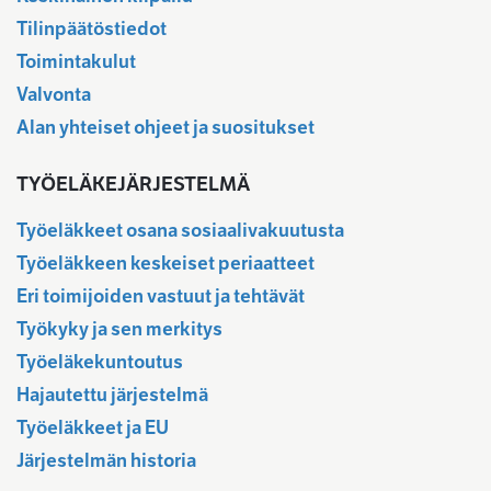
Tilinpäätöstiedot
Toimintakulut
Valvonta
Alan yhteiset ohjeet ja suositukset
TYÖELÄKEJÄRJESTELMÄ
Työeläkkeet osana sosiaalivakuutusta
Työeläkkeen keskeiset periaatteet
Eri toimijoiden vastuut ja tehtävät
Työkyky ja sen merkitys
Työeläkekuntoutus
Hajautettu järjestelmä
Työeläkkeet ja EU
Järjestelmän historia