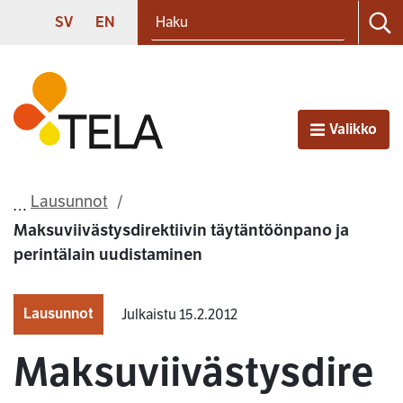
Haku
Siirry sisältöön
SVENSKA
ENGLISH
SV
EN
Ha
Etusivu
Valikko
Avaa
Lausunnot
Maksuviivästysdirektiivin täytäntöönpano ja
perintälain uudistaminen
Lausunnot
Julkaistu 15.2.2012
Maksuviivästysdire