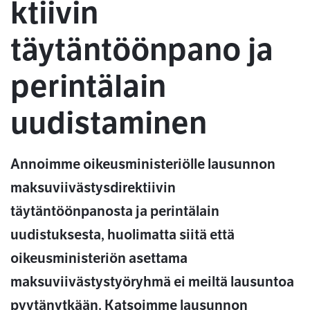
ktiivin
täytäntöönpano ja
perintälain
uudistaminen
Annoimme oikeusministeriölle lausunnon
maksuviivästysdirektiivin
täytäntöönpanosta ja perintälain
uudistuksesta, huolimatta siitä että
oikeusministeriön asettama
maksuviivästystyöryhmä ei meiltä lausuntoa
pyytänytkään. Katsoimme lausunnon