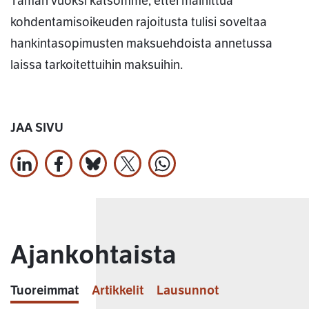
Tämän vuoksi katsomme, ettei mainittua
kohdentamisoikeuden rajoitusta tulisi soveltaa
hankintasopimusten maksuehdoista annetussa
laissa tarkoitettuihin maksuihin.
JAA SIVU
Jaa LinkedInissä
Jaa Facebookissa
Jaa Bluesky:ssa
Jaa X:ssä
Jaa WhatsApissa
Ajankohtaista
Tuoreimmat
Artikkelit
Lausunnot