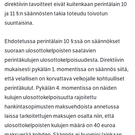
direktiivin tavoitteet eivät kuitenkaan perintälain 10
ja 11 §:n säännösten takia toteudu toivotun
suuntaisina.
Ehdotetussa perintälain 10 §:ssä on säännökset
suoraan ulosottokelpoisten saatavien
perintäkulujen ulosottokelpoisuudesta. Direktiivin
mukaisesti pykälän 1. momentissa on säännös siitä,
että velallisen on korvattava velkojalle kohtuulliset
perintäkulut. Pykälän 4. momentissa on näiden
kulujen ulosottokelpoisuutta rajoitettu
hankintasopimusten maksuehdoista annetussa
laissa tarkoitettujen maksujen osalta niin, että
ulosottokelpoisten kulujen määrä on 40 euroa
maksuerää kohden. Säännös ei huomioi lainkaan