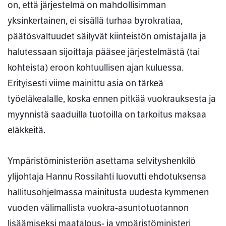
on, että järjestelmä on mahdollisimman
yksinkertainen, ei sisällä turhaa byrokratiaa,
päätösvaltuudet säilyvät kiinteistön omistajalla ja
halutessaan sijoittaja pääsee järjestelmästä (tai
kohteista) eroon kohtuullisen ajan kuluessa.
Erityisesti viime mainittu asia on tärkeä
työeläkealalle, koska ennen pitkää vuokrauksesta ja
myynnistä saaduilla tuotoilla on tarkoitus maksaa
eläkkeitä.
Ympäristöministeriön asettama selvityshenkilö
ylijohtaja Hannu Rossilahti luovutti ehdotuksensa
hallitusohjelmassa mainitusta uudesta kymmenen
vuoden välimallista vuokra-asuntotuotannon
lisäämiseksi maatalous- ja ympäristöministeri