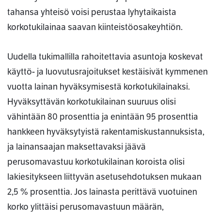
tahansa yhteisö voisi perustaa lyhytaikaista
korkotukilainaa saavan kiinteistöosakeyhtiön.
Uudella tukimallilla rahoitettavia asuntoja koskevat
käyttö- ja luovutusrajoitukset kestäisivät kymmenen
vuotta lainan hyväksymisestä korkotukilainaksi.
Hyväksyttävän korkotukilainan suuruus olisi
vähintään 80 prosenttia ja enintään 95 prosenttia
hankkeen hyväksytyistä rakentamiskustannuksista,
ja lainansaajan maksettavaksi jäävä
perusomavastuu korkotukilainan koroista olisi
lakiesitykseen liittyvän asetusehdotuksen mukaan
2,5 % prosenttia. Jos lainasta perittävä vuotuinen
korko ylittäisi perusomavastuun määrän,