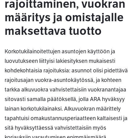
rajoittaminen, vuokran
määritys ja omistajalle
maksettava tuotto
Korkotukilainoitettujen asuntojen käyttöön ja
luovutukseen liittyisi lakiesityksen mukaisesti
kohdekohtaisia rajoituksia: asunnot olisi pidettävä
rajoitusajan vuokra-asuntokäytössä, ja kohteen
tarkka alkuvuokra vahvistettaisiin vuokranantajaa
sitovasti samalla päätöksellä, jolla ARA hyväksyy
lainan korkotukilainaksi. Alkuvuokran määrittely
tapahtuisi omakustannusperiaatteen kaltaisesti ja
sitä hyväksyttäessä vahvistettaisiin myös
korjauksiin varautumisen enimmäismäärä