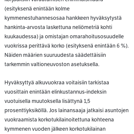
(esityksenä enintään kolme
kymmenestuhannesosaa hankkeen hyväksytystä
hankinta-arvosta laskettuna neliömetriä kohti
kuukaudessa) ja omistajan omarahoitusosuudelle
vuokrissa perittävä korko (esityksenä enintään 6 %).
Näiden määrien suuruudesta säädettäisiin
tarkemmin valtioneuvoston asetuksella.
Hyväksyttyä alkuvuokraa voitaisiin tarkistaa
vuosittain enintään elinkustannus-indeksin
vuotuisella muutoksella lisättynä 1,5
prosenttiyksiköllä. Jos lainansaaja jatkaisi asuntojen
vuokraamista korkotukilainoitettuna kohteena
kymmenen vuoden jälkeen korkotukilainan