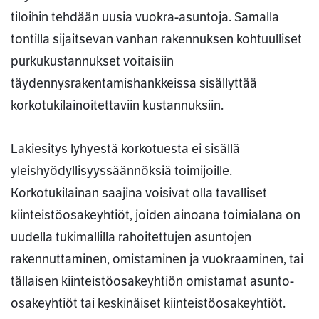
tiloihin tehdään uusia vuokra-asuntoja. Samalla
tontilla sijaitsevan vanhan rakennuksen kohtuulliset
purkukustannukset voitaisiin
täydennysrakentamishankkeissa sisällyttää
korkotukilainoitettaviin kustannuksiin.
Lakiesitys lyhyestä korkotuesta ei sisällä
yleishyödyllisyyssäännöksiä toimijoille.
Korkotukilainan saajina voisivat olla tavalliset
kiinteistöosakeyhtiöt, joiden ainoana toimialana on
uudella tukimallilla rahoitettujen asuntojen
rakennuttaminen, omistaminen ja vuokraaminen, tai
tällaisen kiinteistöosakeyhtiön omistamat asunto-
osakeyhtiöt tai keskinäiset kiinteistöosakeyhtiöt.