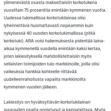
ylimenevästä osasta maksettaisiin korkotukena
vuosittain 75 prosenttia enintään kymmenen vuotta.
Uudessa tukimallissa korkotukilainaa olisi
lyhennettävä huomattavasti nopeammin kuin
nykyisessä 40 vuoden korkotukimallissa (pitkä
korkotuki). ARA voisi hakemuksesta pidentää laina-
aikaa kymmenellä vuodella enintään kaksi kertaa,
joten lakiesityksellä mahdollistettaisiin myös
sellaisten toimijoiden tulo markkinoille, joilla olisi
vaikeuksia hankkia kohteelle riittävää
uudelleenrahoitusta vapailta markkinoilta
kymmenen vuoden jälkeen.
Lakiesitys on hyväksyttävän korkotukilainan
suuruuden osalta onnistunut ja kannatettava. Myös