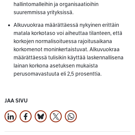
hallintomalleihin ja organisaatioihin
suuremmissa yrityksissä.
Alkuvuokraa määrättäessä nykyinen erittäin
matala korkotaso voi aiheuttaa tilanteen, että
korkojen normalisoituessa rajoitusaikana
korkomenot moninkertaistuvat. Alkuvuokraa
määrättäessä tulisikin käyttää laskennallisena
lainan korkona asetuksen mukaista
perusomavastuuta eli 2,5 prosenttia.
JAA SIVU
Jaa LinkedInissä
Jaa Facebookissa
Jaa Bluesky:ssa
Jaa X:ssä
Jaa WhatsApissa