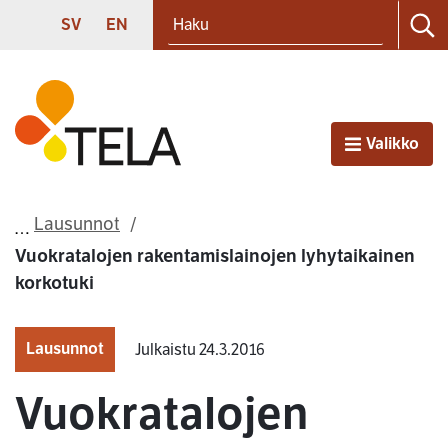
Haku
Siirry sisältöön
SVENSKA
ENGLISH
SV
EN
Ha
Etusivu
Valikko
Avaa
Lausunnot
Vuokratalojen rakentamislainojen lyhytaikainen
korkotuki
Lausunnot
Julkaistu 24.3.2016
Vuokratalojen