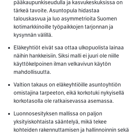
pääkaupunkiseudulla ja kasvukeskuksissa on
tärkeä tavoite. Asuntopula hidastaa
talouskasvua ja luo asymmetrioita Suomen
kotimarkkinoille työpaikkojen tarjonnan ja
kysynnän välillä.
Eläkeyhtiöt eivät saa ottaa ulkopuolista lainaa
näihin hankkeisiin. Siksi malli ei juuri ole niille
käyttökelpoinen ilman velkavivun käytön
mahdollisuutta.
Valtion takaus on eläkeyhtiöille asuntoyhtiön
omistajina tarpeeton, eikä korkotuki nykyisellä
korkotasolla ole ratkaisevassa asemassa.
Luonnosesityksen mallissa on paljon
yksityiskohtaista sääntelyä, mikä tekee
kohteiden rakennuttamisen ja hallinnoinnin sekä