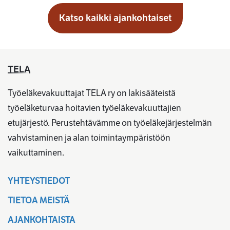
Katso kaikki ajankohtaiset
TELA
Työeläkevakuuttajat TELA ry on lakisääteistä
työeläketurvaa hoitavien työeläkevakuuttajien
etujärjestö. Perustehtävämme on työeläkejärjestelmän
vahvistaminen ja alan toimintaympäristöön
vaikuttaminen.
YHTEYSTIEDOT
TIETOA MEISTÄ
AJANKOHTAISTA