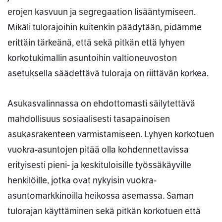
erojen kasvuun ja segregaation lisääntymiseen.
Mikäli tulorajoihin kuitenkin päädytään, pidämme
erittäin tärkeänä, että sekä pitkän että lyhyen
korkotukimallin asuntoihin valtioneuvoston
asetuksella säädettävä tuloraja on riittävän korkea.
Asukasvalinnassa on ehdottomasti säilytettävä
mahdollisuus sosiaalisesti tasapainoisen
asukasrakenteen varmistamiseen. Lyhyen korkotuen
vuokra-asuntojen pitää olla kohdennettavissa
erityisesti pieni- ja keskituloisille työssäkäyville
henkilöille, jotka ovat nykyisin vuokra-
asuntomarkkinoilla heikossa asemassa. Saman
tulorajan käyttäminen sekä pitkän korkotuen että