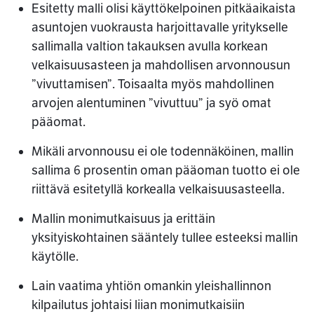
Esitetty malli olisi käyttökelpoinen pitkäaikaista
asuntojen vuokrausta harjoittavalle yritykselle
sallimalla valtion takauksen avulla korkean
velkaisuusasteen ja mahdollisen arvonnousun
”vivuttamisen”. Toisaalta myös mahdollinen
arvojen alentuminen ”vivuttuu” ja syö omat
pääomat.
Mikäli arvonnousu ei ole todennäköinen, mallin
sallima 6 prosentin oman pääoman tuotto ei ole
riittävä esitetyllä korkealla velkaisuusasteella.
Mallin monimutkaisuus ja erittäin
yksityiskohtainen sääntely tullee esteeksi mallin
käytölle.
Lain vaatima yhtiön omankin yleishallinnon
kilpailutus johtaisi liian monimutkaisiin