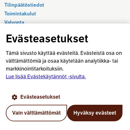
Tilinpäätöstiedot
Toimintakulut
Valvonta
Alan yhteiset ohjeet ja suositukset
Evästeasetukset
TYÖELÄKEJÄRJESTELMÄ
Tämä sivusto käyttää evästeitä. Evästeistä osa on
Työeläkkeet osana sosiaalivakuutusta
välttämättömiä ja osaa käytetään analytiikka- tai
Työeläkkeen keskeiset periaatteet
markkinointitarkoituksiin.
Eri toimijoiden vastuut ja tehtävät
Lue lisää Evästekäytännöt -sivulta.
Työkyky ja sen merkitys
Työeläkekuntoutus
Evästeasetukset
Hajautettu järjestelmä
Työeläkkeet ja EU
Vain välttämättömät
Hyväksy evästeet
Järjestelmän historia
Takai