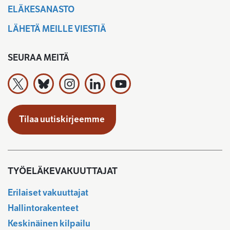
ELÄKESANASTO
LÄHETÄ MEILLE VIESTIÄ
SEURAA MEITÄ
Työeläkevakuuttajat TELA ry X:ssä
Työeläkevakuuttajat TELA ry Bluesky:ssa
Työeläkevakuuttajat TELA ry Instagramiss
Työeläkevakuuttajat TELA ry Linked
Työeläkevakuuttajat TELA r
Tilaa uutiskirjeemme
TYÖELÄKEVAKUUTTAJAT
Erilaiset vakuuttajat
Hallintorakenteet
Keskinäinen kilpailu