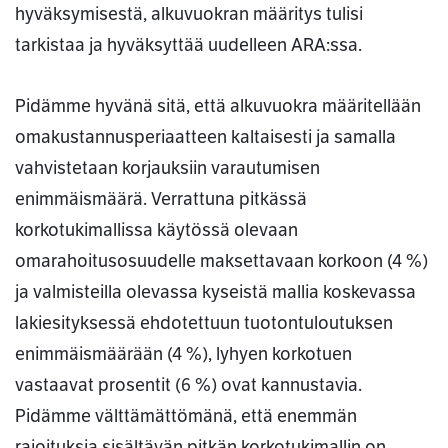
hyväksymisestä, alkuvuokran määritys tulisi
tarkistaa ja hyväksyttää uudelleen ARA:ssa.
Pidämme hyvänä sitä, että alkuvuokra määritellään
omakustannusperiaatteen kaltaisesti ja samalla
vahvistetaan korjauksiin varautumisen
enimmäismäärä. Verrattuna pitkässä
korkotukimallissa käytössä olevaan
omarahoitusosuudelle maksettavaan korkoon (4 %)
ja valmisteilla olevassa kyseistä mallia koskevassa
lakiesityksessä ehdotettuun tuotontuloutuksen
enimmäismäärään (4 %), lyhyen korkotuen
vastaavat prosentit (6 %) ovat kannustavia.
Pidämme välttämättömänä, että enemmän
rajoituksia sisältävän pitkän korkotukimallin on