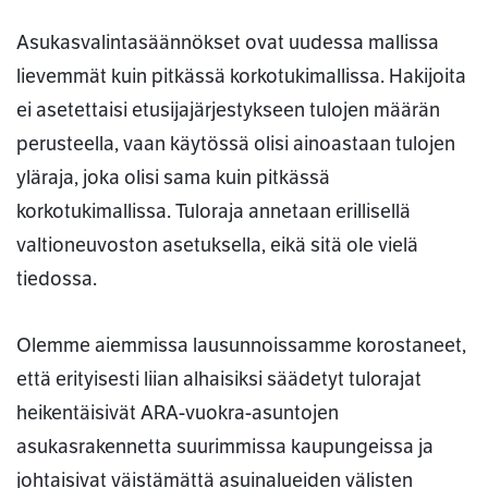
Asukasvalintasäännökset ovat uudessa mallissa
lievemmät kuin pitkässä korkotukimallissa. Hakijoita
ei asetettaisi etusijajärjestykseen tulojen määrän
perusteella, vaan käytössä olisi ainoastaan tulojen
yläraja, joka olisi sama kuin pitkässä
korkotukimallissa. Tuloraja annetaan erillisellä
valtioneuvoston asetuksella, eikä sitä ole vielä
tiedossa.
Olemme aiemmissa lausunnoissamme korostaneet,
että erityisesti liian alhaisiksi säädetyt tulorajat
heikentäisivät ARA-vuokra-asuntojen
asukasrakennetta suurimmissa kaupungeissa ja
johtaisivat väistämättä asuinalueiden välisten