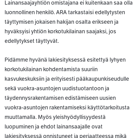
Lainansaajayhtiön omistajana ei kuitenkaan saa olla
luonnollinen henkilö. ARA tarkastaisi edellytysten
täyttymisen jokaisen hakijan osalta erikseen ja
hyväksyisi yhtiön korkotukilainan saajaksi, jos
edellytykset täyttyvät.
Pidämme hyvänä lakiesityksessä esitettyä lyhyen
korkotukilainan kohdentamista suuriin
kasvukeskuksiin ja erityisesti pääkaupunkiseudulle
sekä vuokra-asuntojen uudistuotantoon ja
täydennysrakentamisen edistämiseen uusien
vuokra-asuntojen rakentamiseksi käyttötarkoitusta
muuttamalla. Myös yleishyödyllisyydestä
luopuminen ja ehdot lainansaajalle ovat
lakiesityksessä onnistuneet ja periaatteessa mikä