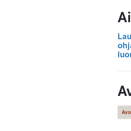
Ai
Lau
ohj
luo
A
Avo