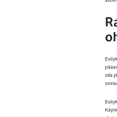
avoim
Ra
oh
Esity
pääas
olla 
sosia
Esity
Käyte