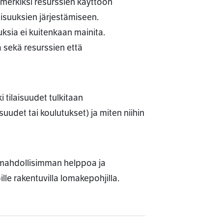
esimerkiksi resurssien käyttöön
aisuuksien järjestämiseen.
ksia ei kuitenkaan mainita.
a sekä resurssien että
i tilaisuudet tulkitaan
suudet tai koulutukset) ja miten niihin
a mahdollisimman helppoa ja
ille rakentuvilla lomakepohjilla.