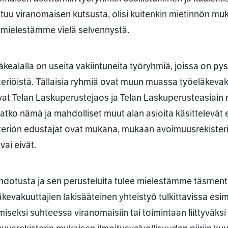
tuu viranomaisen kutsusta, olisi kuitenkin mietinnön mu
i mielestämme vielä selvennystä.
äkealalla on useita vakiintuneita työryhmiä, joissa on py
teriöistä. Tällaisia ryhmiä ovat muun muassa työeläkevaku
vat Telan Laskuperustejaos ja Telan Laskuperusteasiain 
ivatko nämä ja mahdolliset muut alan asioita käsittelevät 
teriön edustajat ovat mukana, mukaan avoimuusrekisteri
 vai eivät.
hdotusta ja sen perusteluita tulee mielestämme täsmentä
äkevakuuttajien lakisääteinen yhteistyö tulkittavissa esim
miseksi suhteessa viranomaisiin tai toimintaan liittyväks