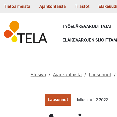
Siirry sisältöön
Tietoa meistä
Ajankohtaista
Tilastot
Eläkeuud
Etusivu
TYÖELÄKEVAKUUTTAJAT
ELÄKEVAROJEN SIJOITTA
Etusivu
Ajankohtaista
Lausunnot
Lausunnot
Julkaistu 1.2.2022