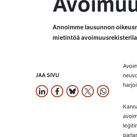
Avoimuus
Annoimme lausunnon oikeusmi
mietintöä avoimuusrekisterila
Avoim
JAA SIVU
neuvo
harjo
Jaa LinkedInissä
Jaa Facebookissa
Jaa Bluesky:ssa
Jaa X:ssä
Jaa WhatsApi
Kanna
avoim
legiti
parla