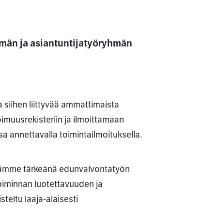
män ja asiantuntijatyöryhmän
a siihen liittyvää ammattimaista
imuusrekisteriin ja ilmoittamaan
a annettavalla toimintailmoituksella.
ämme tärkeänä edunvalvontatyön
toiminnan luotettavuuden ja
steltu laaja-alaisesti