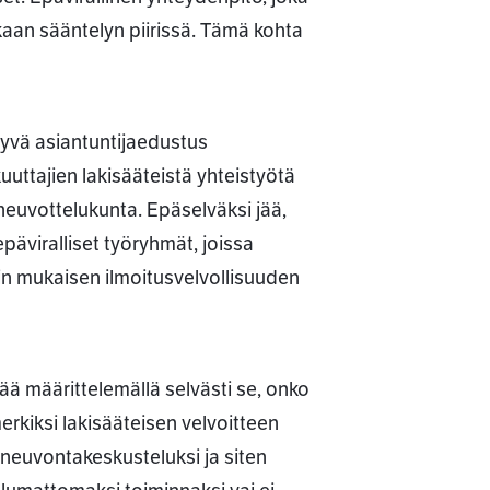
kaan sääntelyn piirissä. Tämä kohta
syvä asiantuntijaedustus
uttajien lakisääteistä yhteistyötä
neuvottelukunta. Epäselväksi jää,
epäviralliset työryhmät, joissa
n mukaisen ilmoitusvelvollisuuden
ä määrittelemällä selvästi se, onko
erkiksi lakisääteisen velvoitteen
i neuvontakeskusteluksi ja siten