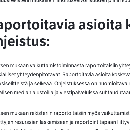
uusrekisterin mukaisen ilmoitusvelvollisuuden piiriin ku
portoitavia asioita
jeistus:
ksen mukaan vaikuttamistoiminnasta raportoitaisiin yhte
ialliset yhteydenpitotavat. Raportoitavia asioita koske
yksiselitteistä ja selkeää. Ohjeistuksessa on huomioitav
alisen median alustoilla ja viestipalveluissa suhtaudutaa
ksen mukaan rekisteriin raportoitaisiin myös vaikuttamist
ttyjen resurssien laskemiseen ja raportointitapaan liittyvä