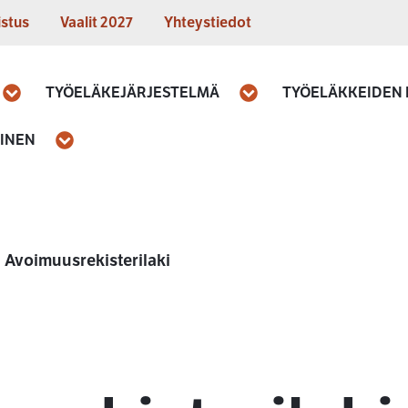
istus
Vaalit 2027
Yhteystiedot
TYÖELÄKEJÄRJESTELMÄ
TYÖELÄKKEIDEN
Avaa
Avaa
MINEN
Avaa
Avoimuusrekisterilaki