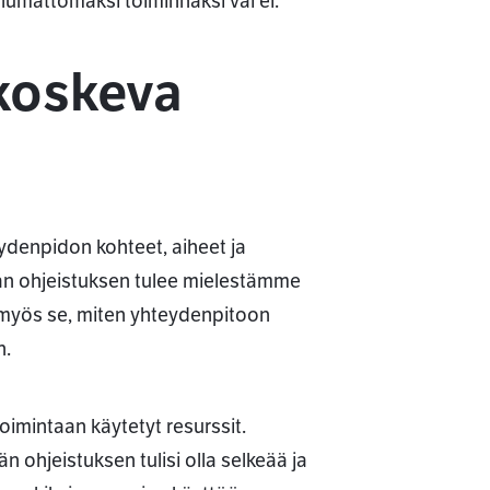
ulumattomaksi toiminnaksi vai ei.
 koskeva
ydenpidon kohteet, aiheet ja
van ohjeistuksen tulee mielestämme
a myös se, miten yhteydenpitoon
n.
oimintaan käytetyt resurssit.
n ohjeistuksen tulisi olla selkeää ja