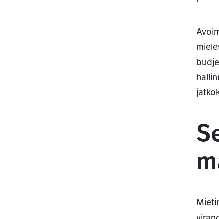
Avoim
miele
budje
halli
jatko
S
mä
Mieti
viran