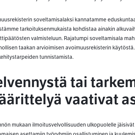
uusrekisterin soveltamisalaksi kannatamme eduskuntaa j
stämme tarkoituksenmukaista kohdistaa ainakin alkuvaih
ttipäätösten valmisteluun. Rajatumpi soveltamisala mah
nnollisen taakan arvioimisen avoimuusrekisterin käytöst
kehitystarpeiden tunnistamista.
elvennystä tai tarke
ärittelyä vaativat as
nnön mukaan ilmoitusvelvollisuuden ulkopuolelle jäisivä
omaisen asettamiin työryhmiin osallistuminen ja kuulemis