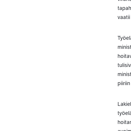
tapah
vaati
Työel
minis
hoita
tulis
minis
piiriin
Lakie
työel
hoita