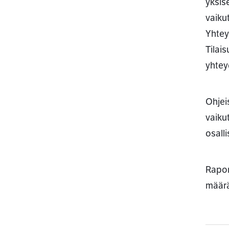
yksise
vaiku
Yhtey
Tilai
yhtey
Ohjeis
vaiku
osall
Rapor
määräm