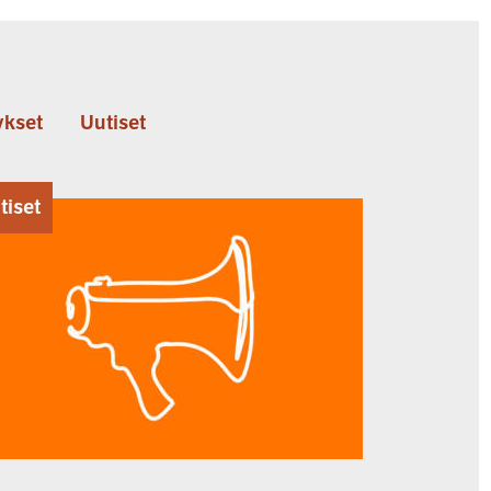
kset
Uutiset
tiset