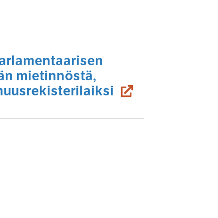
parlamentaarisen
än mietinnöstä,
(siirryt toiseen 
uusrekisterilaiksi