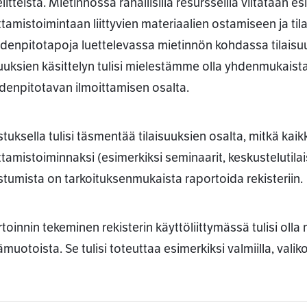
litteistä. Mietinnössä rahallisilla resursseilla viitataan 
ttamistoimintaan liittyvien materiaalien ostamiseen ja til
denpitotapoja luettelevassa mietinnön kohdassa tilaisuu
suuksien käsittelyn tulisi mielestämme olla yhdenmukaist
denpitotavan ilmoittamisen osalta.
tuksella tulisi täsmentää tilaisuuksien osalta, mitkä kaikk
ttamistoiminnaksi (esimerkiksi seminaarit, keskustelutilai
istumista on tarkoituksenmukaista raportoida rekisteriin.
toinnin tekeminen rekisterin käyttöliittymässä tulisi oll
uotoista. Se tulisi toteuttaa esimerkiksi valmiilla, valiko