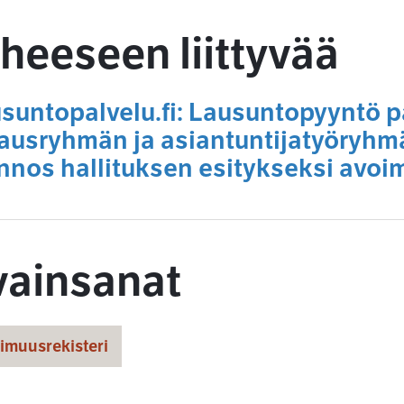
heeseen liittyvää
suntopalvelu.fi: Lausuntopyyntö 
ausryhmän ja asiantuntijatyöryhm
nnos hallituksen esitykseksi avoim
vainsanat
imuusrekisteri