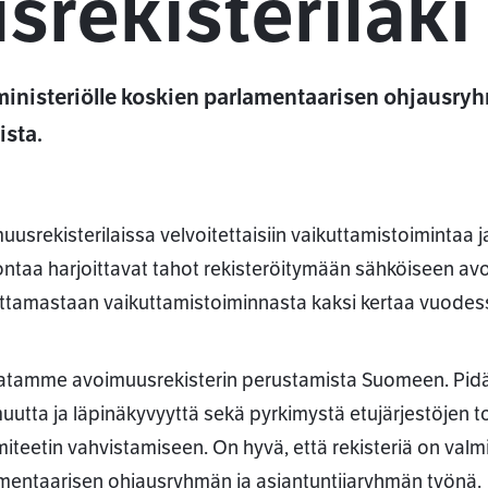
rekisterilaki
nisteriölle koskien parlamentaarisen ohjausryh
ista.
uusrekisterilaissa velvoitettaisiin vaikuttamistoimintaa j
ntaa harjoittavat tahot rekisteröitymään sähköiseen avo
ittamastaan vaikuttamistoiminnasta kaksi kertaa vuodess
ssa
tamme avoimuusrekisterin perustamista Suomeen. Pid
uutta ja läpinäkyvyyttä sekä pyrkimystä etujärjestöjen 
miteetin vahvistamiseen. On hyvä, että rekisteriä on valmi
mentaarisen ohjausryhmän ja asiantuntijaryhmän työnä.