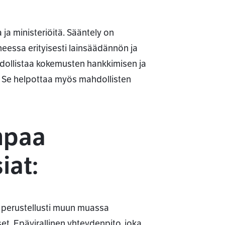
a ministeriöitä. Sääntely on
eessa erityisesti lainsäädännön ja
dollistaa kokemusten hankkimisen ja
ä. Se helpottaa myös mahdollisten
mpaa
iat:
t perustellusti muun muassa
et. Epävirallinen yhteydenpito, joka