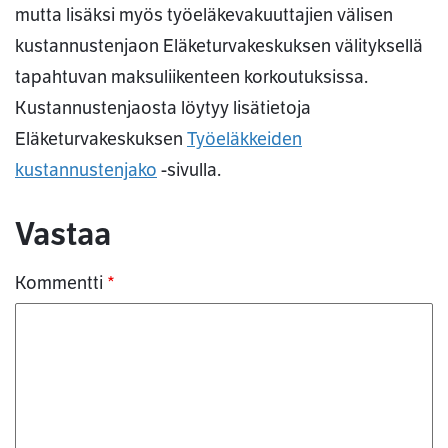
mutta lisäksi myös työeläkevakuuttajien välisen
kustannustenjaon Eläketurvakeskuksen välityksellä
tapahtuvan maksuliikenteen korkoutuksissa.
Kustannustenjaosta löytyy lisätietoja
Eläketurvakeskuksen
Työeläkkeiden
kustannustenjako
-sivulla.
Kommentit
Vastaa
Kommentti
*