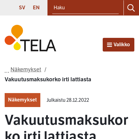
Haku
Siirry sisältöön
SVENSKA
ENGLISH
SV
EN
Ha
Etusivu
Valikko
Avaa
Näkemykset
Vakuutusmaksukorko irti lattiasta
Näkemykset
Julkaistu 28.12.2022
Vakuutusmaksukor
ko irti lattiasta