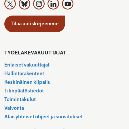
Työeläkevakuuttajat TELA ry X:ssä
Työeläkevakuuttajat TELA ry Bluesky:ssa
Työeläkevakuuttajat TELA ry Instagramiss
Työeläkevakuuttajat TELA ry Linked
Työeläkevakuuttajat TELA r
Tilaa uutiskirjeemme
TYÖELÄKEVAKUUTTAJAT
Erilaiset vakuuttajat
Hallintorakenteet
Keskinäinen kilpailu
Tilinpäätöstiedot
Toimintakulut
Valvonta
Alan yhteiset ohjeet ja suositukset