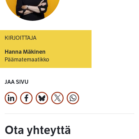
KIRJOITTAJA
Hanna Mäkinen
Päämatemaatikko
JAA SIVU
Jaa LinkedInissä
Jaa Facebookissa
Jaa Bluesky:ssa
Jaa X:ssä
Jaa WhatsApissa
Ota yhteyttä