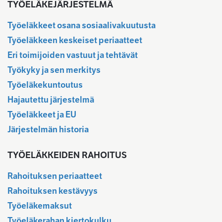
TYÖELÄKEJÄRJESTELMÄ
Työeläkkeet osana sosiaalivakuutusta
Työeläkkeen keskeiset periaatteet
Eri toimijoiden vastuut ja tehtävät
Työkyky ja sen merkitys
Työeläkekuntoutus
Hajautettu järjestelmä
Työeläkkeet ja EU
Järjestelmän historia
TYÖELÄKKEIDEN RAHOITUS
Rahoituksen periaatteet
Rahoituksen kestävyys
Työeläkemaksut
Työeläkerahan kiertokulku