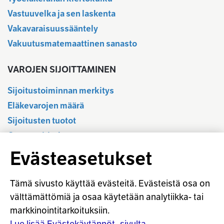
Vastuuvelka ja sen laskenta
Vakavaraisuussääntely
Vakuutusmatemaattinen sanasto
VAROJEN SIJOITTAMINEN
Sijoitustoiminnan merkitys
Eläkevarojen määrä
Sijoitusten tuotot
Osavuositiedot
Tilastotietokanta
Evästeasetukset
Sijoitustoiminnan sääntely
Vastuullinen sijoittaminen
Tämä sivusto käyttää evästeitä. Evästeistä osa on
Sijoitussanasto
välttämättömiä ja osaa käytetään analytiikka- tai
markkinointitarkoituksiin.
Osaketuoton ennakointi