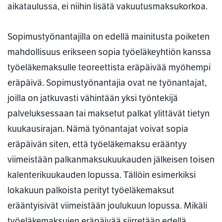
aikataulussa, ei niihin lisätä vakuutusmaksukorkoa.
Sopimustyönantajilla on edellä mainitusta poiketen
mahdollisuus erikseen sopia työeläkeyhtiön kanssa
työeläkemaksulle teoreettista eräpäivää myöhempi
eräpäivä. Sopimustyönantajia ovat ne työnantajat,
joilla on jatkuvasti vähintään yksi työntekijä
palveluksessaan tai maksetut palkat ylittävät tietyn
kuukausirajan. Nämä työnantajat voivat sopia
eräpäivän siten, että työeläkemaksu erääntyy
viimeistään palkanmaksukuukauden jälkeisen toisen
kalenterikuukauden lopussa. Tällöin esimerkiksi
lokakuun palkoista perityt työeläkemaksut
erääntyisivät viimeistään joulukuun lopussa. Mikäli
työeläkemaksujen eräpäivää siirretään edellä