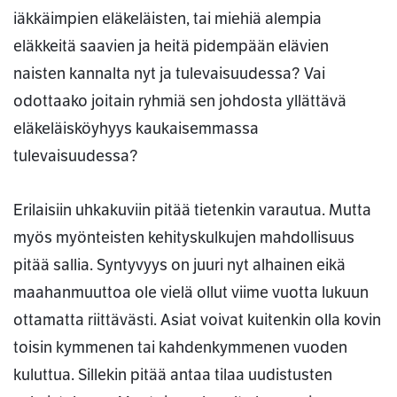
iäkkäimpien eläkeläisten, tai miehiä alempia
eläkkeitä saavien ja heitä pidempään elävien
naisten kannalta nyt ja tulevaisuudessa? Vai
odottaako joitain ryhmiä sen johdosta yllättävä
eläkeläisköyhyys kaukaisemmassa
tulevaisuudessa?
Erilaisiin uhkakuviin pitää tietenkin varautua. Mutta
myös myönteisten kehityskulkujen mahdollisuus
pitää sallia. Syntyvyys on juuri nyt alhainen eikä
maahanmuuttoa ole vielä ollut viime vuotta lukuun
ottamatta riittävästi. Asiat voivat kuitenkin olla kovin
toisin kymmenen tai kahdenkymmenen vuoden
kuluttua. Sillekin pitää antaa tilaa uudistusten