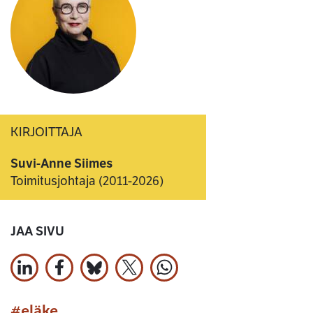
KIRJOITTAJA
Suvi-Anne Siimes
Toimitusjohtaja (2011-2026)
JAA SIVU
Jaa LinkedInissä
Jaa Facebookissa
Jaa Bluesky:ssa
Jaa X:ssä
Jaa WhatsApissa
#eläke