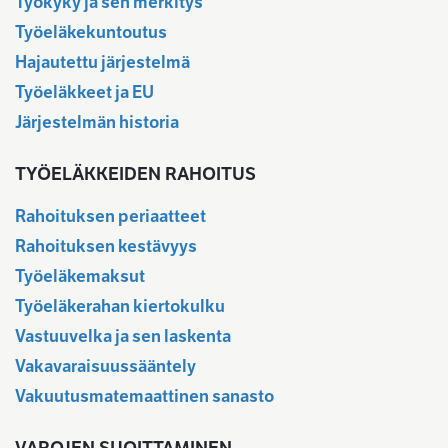
Työkyky ja sen merkitys
Työeläkekuntoutus
Hajautettu järjestelmä
Työeläkkeet ja EU
Järjestelmän historia
TYÖELÄKKEIDEN RAHOITUS
Rahoituksen periaatteet
Rahoituksen kestävyys
Työeläkemaksut
Työeläkerahan kiertokulku
Vastuuvelka ja sen laskenta
Vakavaraisuussääntely
Vakuutusmatemaattinen sanasto