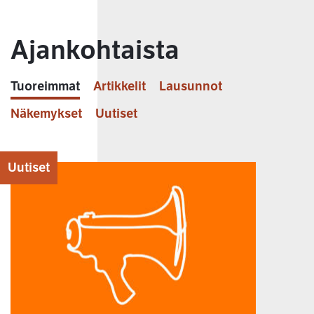
Ajankohtaista
Tuoreimmat
Artikkelit
Lausunnot
Näkemykset
Uutiset
Uutiset