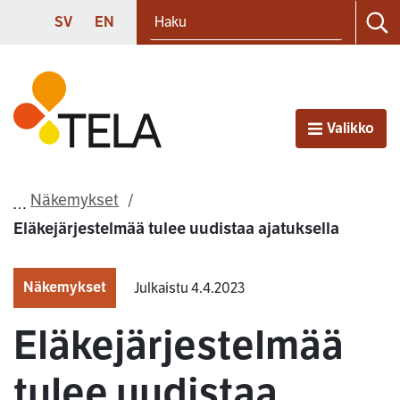
Haku
Siirry sisältöön
SVENSKA
ENGLISH
SV
EN
Ha
Etusivu
Valikko
Avaa
Näkemykset
Eläkejärjestelmää tulee uudistaa ajatuksella
Näkemykset
Julkaistu 4.4.2023
Eläkejärjestelmää
tulee uudistaa