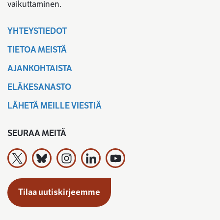
vaikuttaminen.
YHTEYSTIEDOT
TIETOA MEISTÄ
AJANKOHTAISTA
ELÄKESANASTO
LÄHETÄ MEILLE VIESTIÄ
SEURAA MEITÄ
Työeläkevakuuttajat TELA ry X:ssä
Työeläkevakuuttajat TELA ry Bluesky:ssa
Työeläkevakuuttajat TELA ry Instagramiss
Työeläkevakuuttajat TELA ry Linked
Työeläkevakuuttajat TELA r
Tilaa uutiskirjeemme