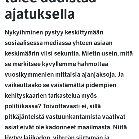
ajatuksella
Nykyihminen pystyy keskittymään
sosiaalisessa mediassa yhteen asiaan
keskimäärin viisi sekuntia. Mietin usein, mitä
se merkitsee kyvyllemme hahmottaa
vuosikymmenien mittaisia ajanjaksoja. Ja
vaikeuttaako se väistämättä pidempien
kehityskaarien tarkastelua myös
politiikassa? Toivottavasti ei, sillä
pitkäjänteistä vastuunkantamista vaativat
asiat eivät ole kadonneet maailmasta. Niitä
löytyy lajikadon, vihreän siirtymän ja