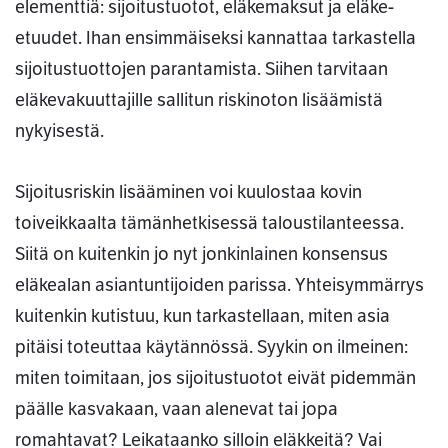
elementtiä: sijoitustuotot, eläkemaksut ja eläke-
etuudet. Ihan ensimmäiseksi kannattaa tarkastella
sijoitustuottojen parantamista. Siihen tarvitaan
eläkevakuuttajille sallitun riskinoton lisäämistä
nykyisestä.
Sijoitusriskin lisääminen voi kuulostaa kovin
toiveikkaalta tämänhetkisessä taloustilanteessa.
Siitä on kuitenkin jo nyt jonkinlainen konsensus
eläkealan asiantuntijoiden parissa. Yhteisymmärrys
kuitenkin kutistuu, kun tarkastellaan, miten asia
pitäisi toteuttaa käytännössä. Syykin on ilmeinen:
miten toimitaan, jos sijoitustuotot eivät pidemmän
päälle kasvakaan, vaan alenevat tai jopa
romahtavat? Leikataanko silloin eläkkeitä? Vai