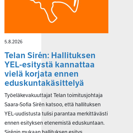
5.8.2026
Telan Sirén: Hallituksen
YEL-esitystä kannattaa
vielä korjata ennen
eduskuntakäsittelyä
Työeläkevakuuttajat Telan toimitusjohtaja
Saara-Sofia Sirén katsoo, että hallituksen
YEL-uudistusta tulisi parantaa merkittävästi
ennen esityksen etenemistä eduskuntaan.
Sirénin mukaan hallituksen esitys…