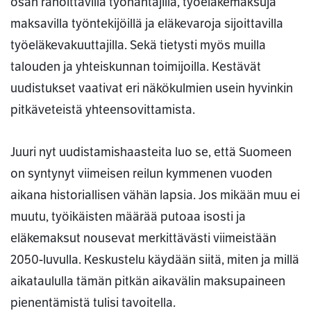
osan rahoittavilla työnantajilla, työeläkemaksuja
maksavilla työntekijöillä ja eläkevaroja sijoittavilla
työeläkevakuuttajilla. Sekä tietysti myös muilla
talouden ja yhteiskunnan toimijoilla. Kestävät
uudistukset vaativat eri näkökulmien usein hyvinkin
pitkäveteistä yhteensovittamista.
Juuri nyt uudistamishaasteita luo se, että Suomeen
on syntynyt viimeisen reilun kymmenen vuoden
aikana historiallisen vähän lapsia. Jos mikään muu ei
muutu, työikäisten määrää putoaa isosti ja
eläkemaksut nousevat merkittävästi viimeistään
2050-luvulla. Keskustelu käydään siitä, miten ja millä
aikataululla tämän pitkän aikavälin maksupaineen
pienentämistä tulisi tavoitella.