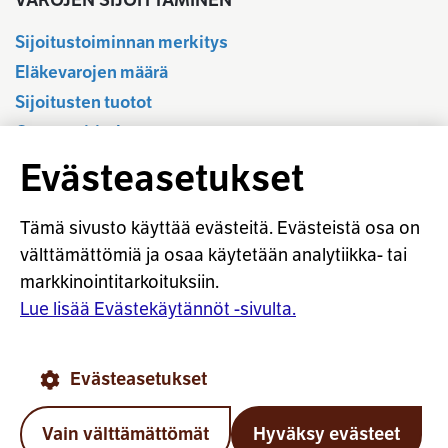
VAROJEN SIJOITTAMINEN
Sijoitustoiminnan merkitys
Eläkevarojen määrä
Sijoitusten tuotot
Osavuositiedot
Tilastotietokanta
Evästeasetukset
Sijoitustoiminnan sääntely
Vastuullinen sijoittaminen
Tämä sivusto käyttää evästeitä. Evästeistä osa on
Sijoitussanasto
välttämättömiä ja osaa käytetään analytiikka- tai
markkinointitarkoituksiin.
Osaketuoton ennakointi
Lue lisää Evästekäytännöt -sivulta.
© Työeläkevakuuttajat TELA ry
Evästeasetukset
Evästekäytännöt
Käyttöohjeet
Tietosuoja
Vain välttämättömät
Hyväksy evästeet