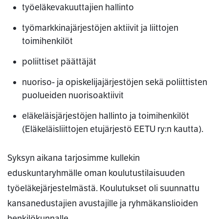
työeläkevakuuttajien hallinto
työmarkkinajärjestöjen aktiivit ja liittojen
toimihenkilöt
poliittiset päättäjät
nuoriso- ja opiskelijajärjestöjen sekä poliittisten
puolueiden nuorisoaktiivit
eläkeläisjärjestöjen hallinto ja toimihenkilöt
(Eläkeläisliittojen etujärjestö EETU ry:n kautta).
Syksyn aikana tarjosimme kullekin
eduskuntaryhmälle oman koulutustilaisuuden
työeläkejärjestelmästä. Koulutukset oli suunnattu
kansanedustajien avustajille ja ryhmäkanslioiden
henkilökunnalle.