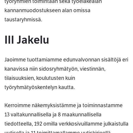
työryhmien toimintaan sekä työeläkealan
kannanmuodostukseen alan omissa
taustaryhmissä.
III Jakelu
Jaoimme tuottamiamme edunvalvonnan sisältöjä eri
kanavissa niin sidosryhmätyön, viestinnän,
tilaisuuksien, koulutusten kuin
työryhmätyöskentelyn kautta.
Kerroimme näkemyksistämme ja toiminnastamme
13 valtakunnallisella ja 8 maakunnallisella
tiedotteella, 192 omilla verkkosivuillamme julkaistulla
uutisella ja 11 toimittamallamme uutiskirjeellä.