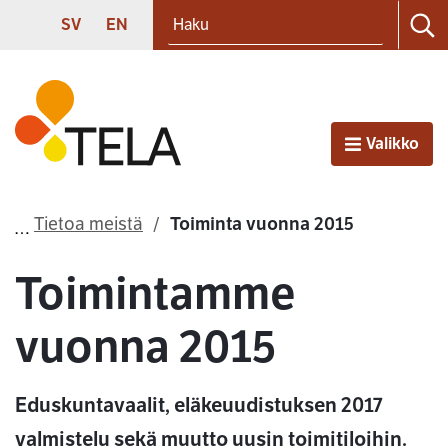
Haku
Siirry sisältöön
SVENSKA
ENGLISH
SV
EN
Ha
Etusivu
Valikko
Avaa
Tietoa meistä
Toiminta vuonna 2015
Toimintamme
vuonna 2015
Eduskuntavaalit, eläkeuudistuksen 2017
valmistelu sekä muutto uusin toimitiloihin.