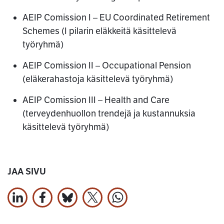
AEIP Comission I – EU Coordinated Retirement
Schemes (I pilarin eläkkeitä käsittelevä
työryhmä)
AEIP Comission II – Occupational Pension
(eläkerahastoja käsittelevä työryhmä)
AEIP Comission III – Health and Care
(terveydenhuollon trendejä ja kustannuksia
käsittelevä työryhmä)
JAA SIVU
Jaa LinkedInissä
Jaa Facebookissa
Jaa Bluesky:ssa
Jaa X:ssä
Jaa WhatsApissa