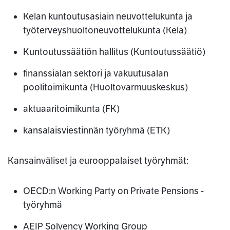
Kelan kuntoutusasiain neuvottelukunta ja
työterveyshuoltoneuvottelukunta (Kela)
Kuntoutussäätiön hallitus (Kuntoutussäätiö)
finanssialan sektori ja vakuutusalan
poolitoimikunta (Huoltovarmuuskeskus)
aktuaaritoimikunta (FK)
kansalaisviestinnän työryhmä (ETK)
Kansainväliset ja eurooppalaiset työryhmät:
OECD:n Working Party on Private Pensions -
työryhmä
AEIP Solvency Working Group