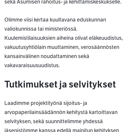
sekä Asumisen rahoitus- ja kehittämiskeskukselle.
Olimme viisi kertaa kuultavana eduskunnan
valiokunnissa tai ministeriössä.
Kuulemistilaisuuksien aiheina olivat eläkeuudistus,
vakuutusyhtiölain muuttaminen, verosäännösten
kansainvälinen noudattaminen sekä
vakavaraisuusuudistus.
Tutkimukset ja selvitykset
Laadimme projektityönä sijoitus- ja
arvopaperilainsäädännön kehitystä kartoittavan
selvityksen, sekä suunnittelimme yhdessä
jäsenistömme kanssa edellä mainitun kehityksen