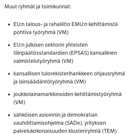
Muut ryhmät ja toimikunnat:
EU:n talous- ja rahaliitto EMU:n kehittämistä
pohtiva työryhmä (VM)
EU:n julkisen sektorin yhteisten
tilinpäätösstandardien (EPSAS) kansallinen
valmistelutyöryhmä (VM)
kansallisen tulorekisterihankkeen ohjausryhmä
ja lainsäädäntötyöryhmä (VM)
joukkolainamarkkinoiden kehittämistyöryhmä
(VM)
sähköisen asioinnin ja demokratian
vauhdittamisohjelma (SADe), yrityksen
palvelukokonaisuuden klusteriryhmä (TEM)