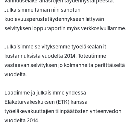
vanhuuseläkerahastojen täydennystarpeesta.
Julkaisimme tämän niin sanotun
kuolevuusperustetäydennykseen liittyvän
selvityksen loppuraportin myös verkkosivuillamme.
Julkaisimme selvityksemme työeläkealan it-
kustannuksista vuodelta 2014. Toteutimme
vastaavan selvityksen jo kolmannelta perättäiseltä
vuodelta.
Laadimme ja julkaisimme yhdessä
Eläketurvakeskuksen (ETK) kanssa
työeläkevakuuttajien tilinpäätösten yhteenvedon
vuodelta 2014.