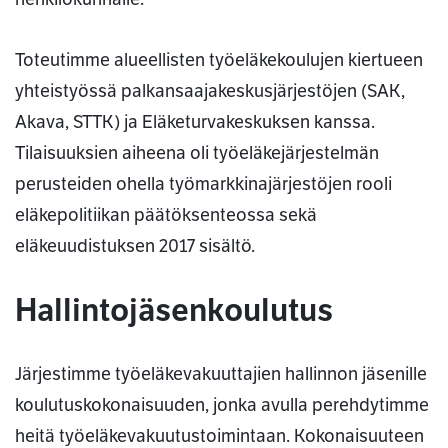
Toteutimme alueellisten työeläkekoulujen kiertueen
yhteistyössä palkansaajakeskusjärjestöjen (SAK,
Akava, STTK) ja Eläketurvakeskuksen kanssa.
Tilaisuuksien aiheena oli työeläkejärjestelmän
perusteiden ohella työmarkkinajärjestöjen rooli
eläkepolitiikan päätöksenteossa sekä
eläkeuudistuksen 2017 sisältö.
Hallintojäsenkoulutus
Järjestimme työeläkevakuuttajien hallinnon jäsenille
koulutuskokonaisuuden, jonka avulla perehdytimme
heitä työeläkevakuutustoimintaan. Kokonaisuuteen