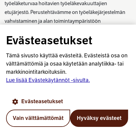
työeläketurvaa hoitavien työeläkevakuuttajien
etujärjestö. Perustehtävämme on työeläkejärjestelmän
vahvistaminen ja alan toimintaympäristöön
vaikuttaminen.
Evästeasetukset
YHTEYSTIEDOT
Tämä sivusto käyttää evästeitä. Evästeistä osa on
TIETOA MEISTÄ
välttämättömiä ja osaa käytetään analytiikka- tai
AJANKOHTAISTA
markkinointitarkoituksiin.
Lue lisää Evästekäytännöt -sivulta.
ELÄKESANASTO
LÄHETÄ MEILLE VIESTIÄ
Evästeasetukset
SEURAA MEITÄ
Vain välttämättömät
Hyväksy evästeet
Takai
Työeläkevakuuttajat TELA ry X:ssä
Työeläkevakuuttajat TELA ry Bluesky:ssa
Työeläkevakuuttajat TELA ry Instagramiss
Työeläkevakuuttajat TELA ry Linked
Työeläkevakuuttajat TELA r