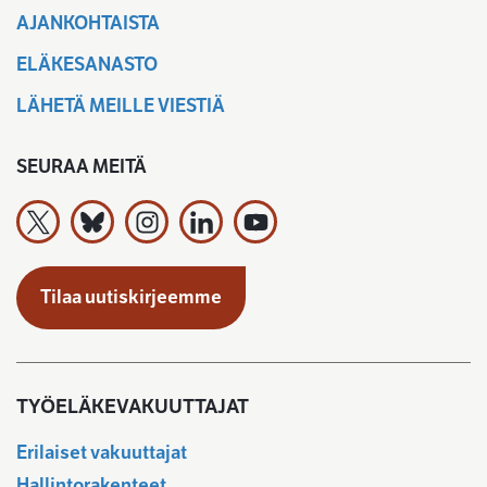
AJANKOHTAISTA
ELÄKESANASTO
LÄHETÄ MEILLE VIESTIÄ
SEURAA MEITÄ
Työeläkevakuuttajat TELA ry X:ssä
Työeläkevakuuttajat TELA ry Bluesky:ssa
Työeläkevakuuttajat TELA ry Instagramiss
Työeläkevakuuttajat TELA ry Linked
Työeläkevakuuttajat TELA r
Tilaa uutiskirjeemme
TYÖELÄKEVAKUUTTAJAT
Erilaiset vakuuttajat
Hallintorakenteet