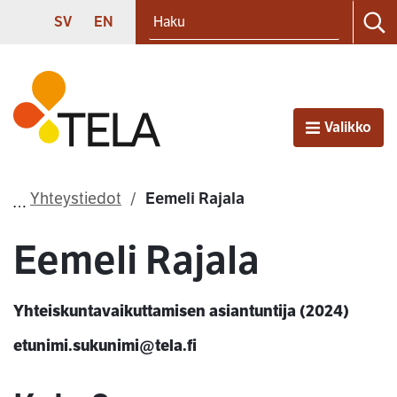
Haku
Siirry sisältöön
SVENSKA
ENGLISH
SV
EN
Ha
Etusivu
Valikko
Avaa
Yhteystiedot
Eemeli Rajala
Eemeli Rajala
Yhteiskuntavaikuttamisen asiantuntija (2024)
etunimi.sukunimi@tela.fi