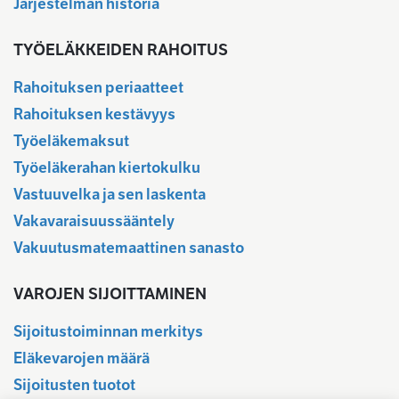
Järjestelmän historia
TYÖELÄKKEIDEN RAHOITUS
Rahoituksen periaatteet
Rahoituksen kestävyys
Työeläkemaksut
Työeläkerahan kiertokulku
Vastuuvelka ja sen laskenta
Vakavaraisuussääntely
Vakuutusmatemaattinen sanasto
VAROJEN SIJOITTAMINEN
Sijoitustoiminnan merkitys
Eläkevarojen määrä
Sijoitusten tuotot