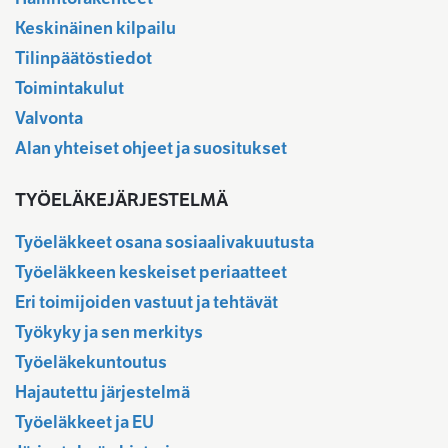
Keskinäinen kilpailu
Tilinpäätöstiedot
Toimintakulut
Valvonta
Alan yhteiset ohjeet ja suositukset
TYÖELÄKEJÄRJESTELMÄ
Työeläkkeet osana sosiaalivakuutusta
Työeläkkeen keskeiset periaatteet
Eri toimijoiden vastuut ja tehtävät
Työkyky ja sen merkitys
Työeläkekuntoutus
Hajautettu järjestelmä
Työeläkkeet ja EU