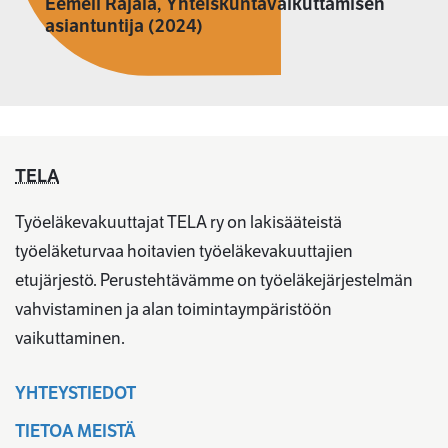
Eemeli Rajala, Yhteiskuntavaikuttamisen
asiantuntija (2024)
TELA
Työeläkevakuuttajat TELA ry on lakisääteistä
työeläketurvaa hoitavien työeläkevakuuttajien
etujärjestö. Perustehtävämme on työeläkejärjestelmän
vahvistaminen ja alan toimintaympäristöön
vaikuttaminen.
YHTEYSTIEDOT
TIETOA MEISTÄ