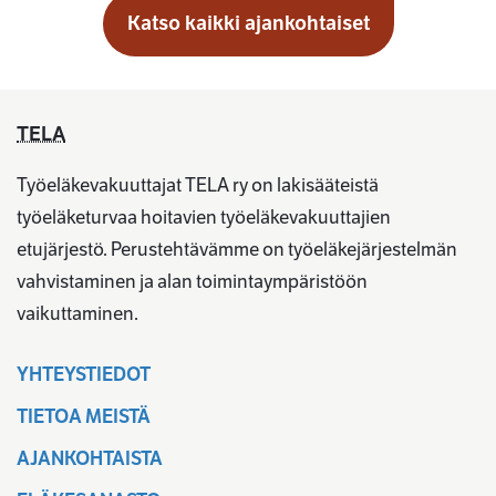
Katso kaikki ajankohtaiset
TELA
Työeläkevakuuttajat TELA ry on lakisääteistä
työeläketurvaa hoitavien työeläkevakuuttajien
etujärjestö. Perustehtävämme on työeläkejärjestelmän
vahvistaminen ja alan toimintaympäristöön
vaikuttaminen.
YHTEYSTIEDOT
TIETOA MEISTÄ
AJANKOHTAISTA