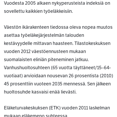
Vuodesta 2005 alkaen nykyperusteista indeksiä on
sovellettu kaikkien työeläkkeisiin.
Väestön ikärakenteen tiedossa oleva nopea muutos
asettaa työeläkejärjestelmän talouden
kestävyydelle mittavan haasteen. Tilastokeskuksen
vuoden 2012 väestöennusteen mukaan
suomalaisten eliniän piteneminen jatkuu.
Vanhushuoltosuhteen (65 vuotta täyttäneet/15–64-
vuotiaat) arvioidaan nousevan 26 prosentista (2010)
45 prosenttiin vuoteen 2035 mennessä. Sen jälkeen
huoltosuhde kasvaisi enää lievästi.
Eläketurvakeskuksen (ETK) vuoden 2011 laskelman
mukaan eläkemeno suhteessa