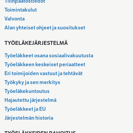
Tilinpäätöstiedot
Toimintakulut
Valvonta
Alan yhteiset ohjeet ja suositukset
TYÖELÄKEJÄRJESTELMÄ
Työeläkkeet osana sosiaalivakuutusta
Työeläkkeen keskeiset periaatteet
Eri toimijoiden vastuut ja tehtävät
Työkyky ja sen merkitys
Työeläkekuntoutus
Hajautettu järjestelmä
Työeläkkeet ja EU
Järjestelmän historia