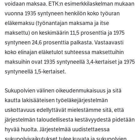
voidaan maksaa. ETK:n esimerkkilaskelman mukaan
vuonna 1935 syntyneen henkilön koko työuran
eläkemaksu (työnantajan maksama ja itse
maksettu) on keskimäärin 11,5 prosenttia ja 1975
syntyneen 24,6 prosenttia palkasta. Vastaavasti
koko elinajan eläketulot suhteessa maksettuihin
maksuihin ovat 1935 syntyneellä 3,4-kertaiset ja 1975
syntyneellä 1,5-kertaiset.
Sukupolvien välinen oikeudenmukaisuus ja sitä
kautta lakisääteisen työeläkejärjestelmän
uskottavuus edellyttävät mielestämme sitä, että
järjestelmän taloudellisesta kestävyydestä pidetään
hyvää huolta. Järjestelmää uudistettaessa
sukupolvivaikutukset tulee kuvata ja sukupolvien