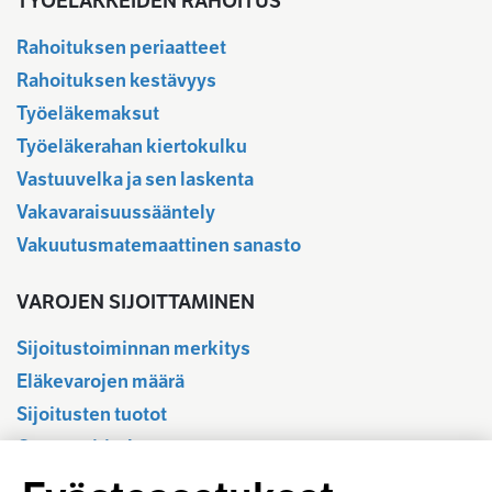
TYÖELÄKKEIDEN RAHOITUS
Rahoituksen periaatteet
Rahoituksen kestävyys
Työeläkemaksut
Työeläkerahan kiertokulku
Vastuuvelka ja sen laskenta
Vakavaraisuussääntely
Vakuutusmatemaattinen sanasto
VAROJEN SIJOITTAMINEN
Sijoitustoiminnan merkitys
Eläkevarojen määrä
Sijoitusten tuotot
Osavuositiedot
Tilastotietokanta