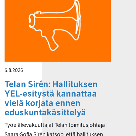
5.8.2026
Telan Sirén: Hallituksen
YEL-esitystä kannattaa
vielä korjata ennen
eduskuntakäsittelyä
Työeläkevakuuttajat Telan toimitusjohtaja
Saara-Sofia Sirén katsoo, että hallituksen