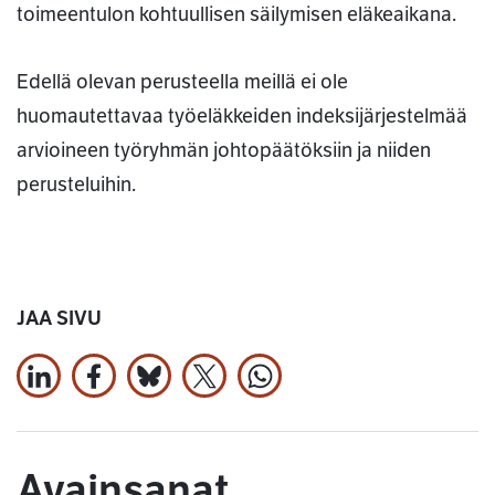
toimeentulon kohtuullisen säilymisen eläkeaikana.
Edellä olevan perusteella meillä ei ole
huomautettavaa työeläkkeiden indeksijärjestelmää
arvioineen työryhmän johtopäätöksiin ja niiden
perusteluihin.
JAA SIVU
Jaa LinkedInissä
Jaa Facebookissa
Jaa Bluesky:ssa
Jaa X:ssä
Jaa WhatsApissa
Avainsanat