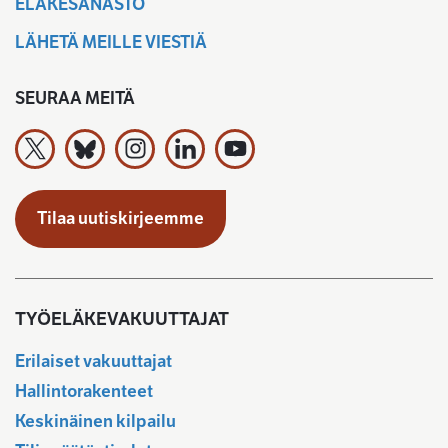
ELÄKESANASTO
LÄHETÄ MEILLE VIESTIÄ
SEURAA MEITÄ
Työeläkevakuuttajat TELA ry X:ssä
Työeläkevakuuttajat TELA ry Bluesky:ssa
Työeläkevakuuttajat TELA ry Instagramiss
Työeläkevakuuttajat TELA ry Linked
Työeläkevakuuttajat TELA r
Tilaa uutiskirjeemme
TYÖELÄKEVAKUUTTAJAT
Erilaiset vakuuttajat
Hallintorakenteet
Keskinäinen kilpailu