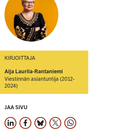
KIRJOITTAJA
Aija Laurila-Rantaniemi
Viestinnän asiantuntija (2012-
2024)
JAA SIVU
Jaa LinkedInissä
Jaa Facebookissa
Jaa Bluesky:ssa
Jaa X:ssä
Jaa WhatsApissa