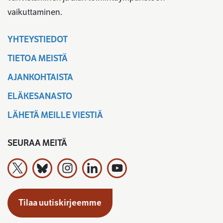
vaikuttaminen.
YHTEYSTIEDOT
TIETOA MEISTÄ
AJANKOHTAISTA
ELÄKESANASTO
LÄHETÄ MEILLE VIESTIÄ
SEURAA MEITÄ
Työeläkevakuuttajat TELA ry X:ssä
Työeläkevakuuttajat TELA ry Bluesky:ssa
Työeläkevakuuttajat TELA ry Instagramiss
Työeläkevakuuttajat TELA ry Linked
Työeläkevakuuttajat TELA r
Tilaa uutiskirjeemme