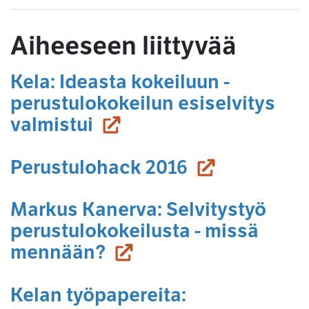
Aiheeseen liittyvää
Kela: Ideasta kokeiluun -
perustulokokeilun esiselvitys
(siirryt toiseen palvelu
valmistui
(siirryt toise
Perustulohack 2016
Markus Kanerva: Selvitystyö
perustulokokeilusta - missä
(siirryt toiseen palvel
mennään?
Kelan työpapereita: