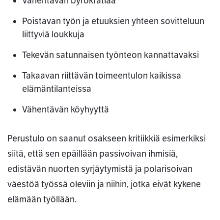
Vähentävän byrokratiaa
Poistavan työn ja etuuksien yhteen sovitteluun
liittyviä loukkuja
Tekevän satunnaisen työnteon kannattavaksi
Takaavan riittävän toimeentulon kaikissa
elämäntilanteissa
Vähentävän köyhyyttä
Perustulo on saanut osakseen kritiikkiä esimerkiksi
siitä, että sen epäillään passivoivan ihmisiä,
edistävän nuorten syrjäytymistä ja polarisoivan
väestöä työssä oleviin ja niihin, jotka eivät kykene
elämään työllään.