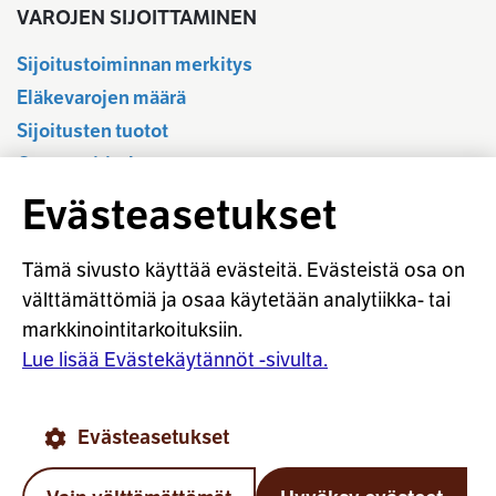
VAROJEN SIJOITTAMINEN
Sijoitustoiminnan merkitys
Eläkevarojen määrä
Sijoitusten tuotot
Osavuositiedot
Tilastotietokanta
Evästeasetukset
Sijoitustoiminnan sääntely
Vastuullinen sijoittaminen
Tämä sivusto käyttää evästeitä. Evästeistä osa on
Sijoitussanasto
välttämättömiä ja osaa käytetään analytiikka- tai
markkinointitarkoituksiin.
Osaketuoton ennakointi
Lue lisää Evästekäytännöt -sivulta.
© Työeläkevakuuttajat TELA ry
Evästeasetukset
Evästekäytännöt
Käyttöohjeet
Tietosuoja