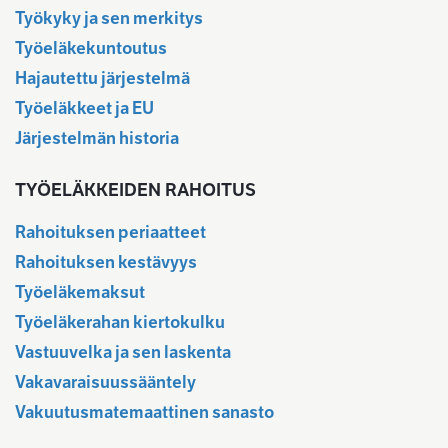
Työkyky ja sen merkitys
Työeläkekuntoutus
Hajautettu järjestelmä
Työeläkkeet ja EU
Järjestelmän historia
TYÖELÄKKEIDEN RAHOITUS
Rahoituksen periaatteet
Rahoituksen kestävyys
Työeläkemaksut
Työeläkerahan kiertokulku
Vastuuvelka ja sen laskenta
Vakavaraisuussääntely
Vakuutusmatemaattinen sanasto