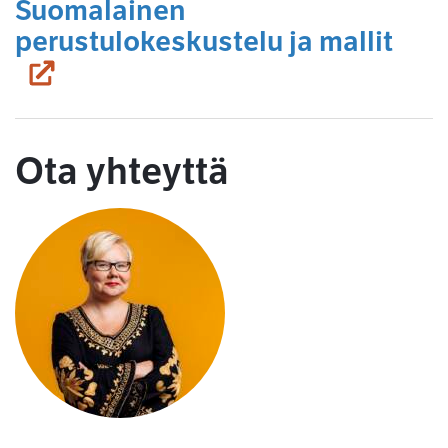
Suomalainen
(sii
perustulokeskustelu ja mallit
Ota yhteyttä