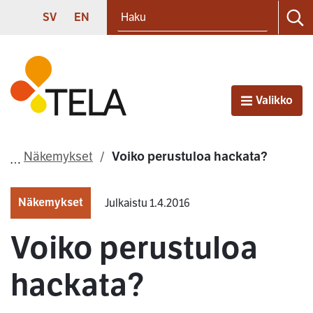
Haku
Siirry sisältöön
SVENSKA
ENGLISH
SV
EN
Ha
Etusivu
Valikko
Avaa
Näkemykset
Voiko perustuloa hackata?
Näkemykset
Julkaistu 1.4.2016
Voiko perustuloa
hackata?