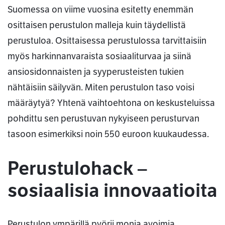
Suomessa on viime vuosina esitetty enemmän
osittaisen perustulon malleja kuin täydellistä
perustuloa. Osittaisessa perustulossa tarvittaisiin
myös harkinnanvaraista sosiaaliturvaa ja siinä
ansiosidonnaisten ja syyperusteisten tukien
nähtäisiin säilyvän. Miten perustulon taso voisi
määräytyä? Yhtenä vaihtoehtona on keskusteluissa
pohdittu sen perustuvan nykyiseen perusturvan
tasoon esimerkiksi noin 550 euroon kuukaudessa.
Perustulohack –
sosiaalisia innovaatioita
Perustulon ympärillä pyörii monia avoimia