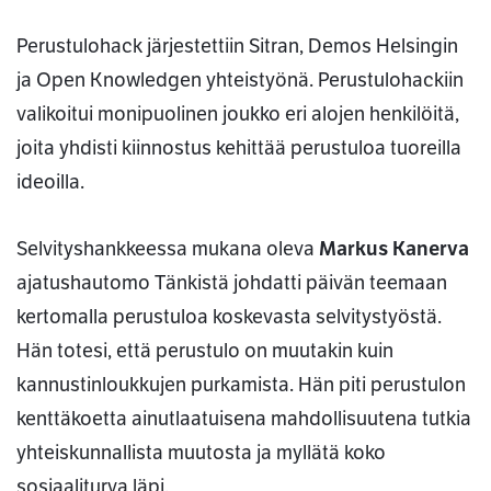
Perustulohack järjestettiin Sitran, Demos Helsingin
ja Open Knowledgen yhteistyönä. Perustulohackiin
valikoitui monipuolinen joukko eri alojen henkilöitä,
joita yhdisti kiinnostus kehittää perustuloa tuoreilla
ideoilla.
Selvityshankkeessa mukana oleva
Markus Kanerva
ajatushautomo Tänkistä johdatti päivän teemaan
kertomalla perustuloa koskevasta selvitystyöstä.
Hän totesi, että perustulo on muutakin kuin
kannustinloukkujen purkamista. Hän piti perustulon
kenttäkoetta ainutlaatuisena mahdollisuutena tutkia
yhteiskunnallista muutosta ja myllätä koko
sosiaaliturva läpi.