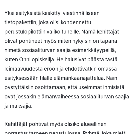
Yksi esityksistä keskittyi viestinnälliseen
tietopakettiin, joka olisi kohdennettu
perustulopilottiin valikoituneille. Nämä kehittäjät
olivat pohtineet myös miten nykyisin on tapana
nimetä sosiaaliturvan saajia esimerkkityypeillä,
kuten Onni opiskelija. He halusivat päästä tästä
leimaavuudesta eroon ja ehdottivatkin omassa
esityksessään tilalle elämänkaariajattelua. Näin
pystyttäisiin osoittamaan, että useimmat ihmisistä
ovat jossakin elämänvaiheessa sosiaaliturvan saajia
ja maksajia.
Kehittäjät pohtivat myös olisiko alueellinen
porrastus tarpeen perustulossa. Ryhmä, joka mietti