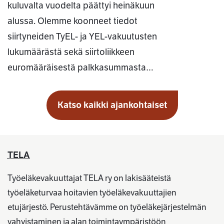
kuluvalta vuodelta päättyi heinäkuun
alussa. Olemme koonneet tiedot
siirtyneiden TyEL- ja YEL-vakuutusten
lukumäärästä sekä siirtoliikkeen
euromääräisestä palkkasummasta…
Katso kaikki ajankohtaiset
TELA
Työeläkevakuuttajat TELA ry on lakisääteistä
työeläketurvaa hoitavien työeläkevakuuttajien
etujärjestö. Perustehtävämme on työeläkejärjestelmän
vahvistaminen ja alan toimintaympäristöön