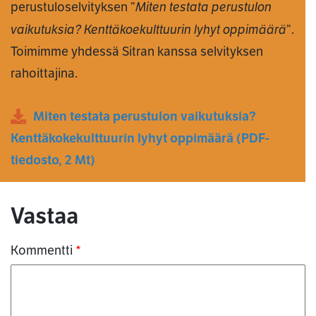
Miten testata perustulon
perustuloselvityksen ”
vaikutuksia? Kenttäkoekulttuurin lyhyt oppimäärä
”.
Toimimme yhdessä Sitran kanssa selvityksen
rahoittajina.
Miten testata perustulon vaikutuksia?
Kenttäkokekulttuurin lyhyt oppimäärä
(
PDF
-
tiedosto,
2 Mt
)
Kommentit
Vastaa
Kommentti
*