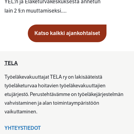
YEL:n ja Eläketurvakeskuksesta annetun
lain 2 §:n muuttamiseksi.…
Katso kaikki ajankohtaiset
TELA
Työeläkevakuuttajat TELA ry on lakisääteistä
työeläketurvaa hoitavien työeläkevakuuttajien
etujärjestö. Perustehtävämme on työeläkejärjestelmän
vahvistaminen ja alan toimintaympäristöön
vaikuttaminen.
YHTEYSTIEDOT