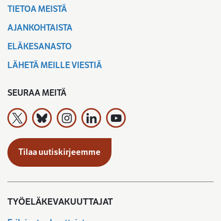
TIETOA MEISTÄ
AJANKOHTAISTA
ELÄKESANASTO
LÄHETÄ MEILLE VIESTIÄ
SEURAA MEITÄ
Työeläkevakuuttajat TELA ry X:ssä
Työeläkevakuuttajat TELA ry Bluesky:ssa
Työeläkevakuuttajat TELA ry Instagramiss
Työeläkevakuuttajat TELA ry Linked
Työeläkevakuuttajat TELA r
Tilaa uutiskirjeemme
TYÖELÄKEVAKUUTTAJAT