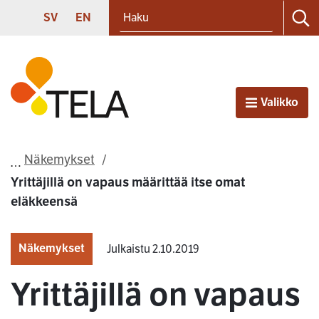
Haku
Siirry sisältöön
SVENSKA
ENGLISH
SV
EN
Ha
Etusivu
Valikko
Avaa
Näkemykset
Yrittäjillä on vapaus määrittää itse omat
eläkkeensä
Näkemykset
Julkaistu 2.10.2019
Yrittäjillä on vapaus