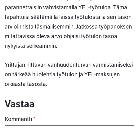
parannettaisiin vahvistamalla YEL-työtuloa. Tämä
tapahtuisi säätämällä laissa työtulosta ja sen tason
arvioinnista täsmällisemmin. Jatkossa työpanoksen
mitattavissa oleva arvo ohjaisi työtulon tasoa
nykyistä selkeämmin.
Yrittäjän riittävän vanhuudenturvan varmistamiseksi
on tärkeää huolehtia työtulon ja YEL-maksujen
oikeasta tasosta.
Kommentit
Vastaa
Kommentti
*