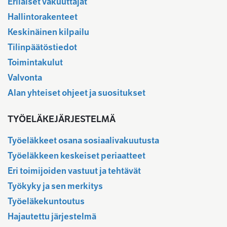
Erilaiset vakuuttajat
Hallintorakenteet
Keskinäinen kilpailu
Tilinpäätöstiedot
Toimintakulut
Valvonta
Alan yhteiset ohjeet ja suositukset
TYÖELÄKEJÄRJESTELMÄ
Työeläkkeet osana sosiaalivakuutusta
Työeläkkeen keskeiset periaatteet
Eri toimijoiden vastuut ja tehtävät
Työkyky ja sen merkitys
Työeläkekuntoutus
Hajautettu järjestelmä