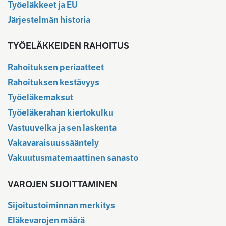
Työeläkkeet ja EU
Järjestelmän historia
TYÖELÄKKEIDEN RAHOITUS
Rahoituksen periaatteet
Rahoituksen kestävyys
Työeläkemaksut
Työeläkerahan kiertokulku
Vastuuvelka ja sen laskenta
Vakavaraisuussääntely
Vakuutusmatemaattinen sanasto
VAROJEN SIJOITTAMINEN
Sijoitustoiminnan merkitys
Eläkevarojen määrä