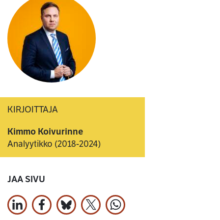
KIRJOITTAJA
Kimmo Koivurinne
Analyytikko (2018-2024)
JAA SIVU
Jaa LinkedInissä
Jaa Facebookissa
Jaa Bluesky:ssa
Jaa X:ssä
Jaa WhatsApissa