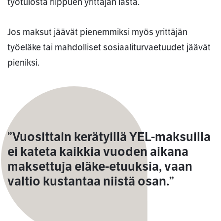
työtulosta riippuen yrittäjän iästä.
Jos maksut jäävät pienemmiksi myös yrittäjän
työeläke tai mahdolliset sosiaaliturvaetuudet jäävät
pieniksi.
”Vuosittain kerätyillä YEL-maksuilla
ei kateta kaikkia vuoden aikana
maksettuja eläke-etuuksia, vaan
valtio kustantaa niistä osan.”