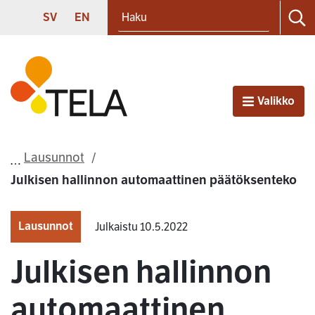
Haku
Siirry sisältöön
SVENSKA
ENGLISH
SV
EN
Ha
Etusivu
Valikko
Avaa
Lausunnot
Julkisen hallinnon automaattinen päätöksenteko
Lausunnot
Julkaistu 10.5.2022
Julkisen hallinnon
automaattinen