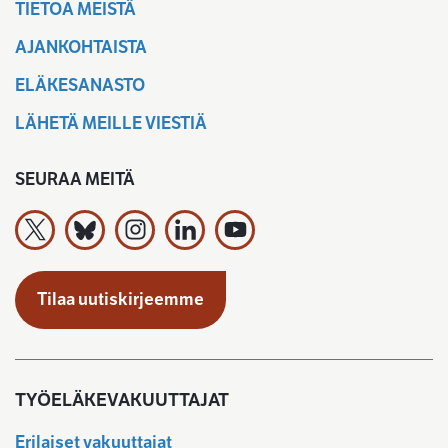
TIETOA MEISTÄ
AJANKOHTAISTA
ELÄKESANASTO
LÄHETÄ MEILLE VIESTIÄ
SEURAA MEITÄ
Työeläkevakuuttajat TELA ry X:ssä
Työeläkevakuuttajat TELA ry Bluesky:ssa
Työeläkevakuuttajat TELA ry Instagramiss
Työeläkevakuuttajat TELA ry Linked
Työeläkevakuuttajat TELA r
Tilaa uutiskirjeemme
TYÖELÄKEVAKUUTTAJAT
Erilaiset vakuuttajat