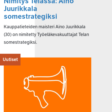
Nimitys Telassa: Aino
Juurikkala
somestrategiksi
Kauppatieteiden maisteri Aino Juurikkala
(30) on nimitetty Työeläkevakuuttajat Telan
somestrategiksi.
Uutiset