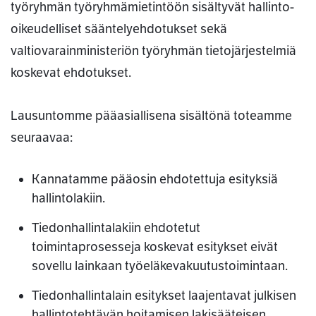
työryhmän työryhmämietintöön sisältyvät hallinto-
oikeudelliset sääntelyehdotukset sekä
valtiovarainministeriön työryhmän tietojärjestelmiä
koskevat ehdotukset.
Lausuntomme pääasiallisena sisältönä toteamme
seuraavaa:
Kannatamme pääosin ehdotettuja esityksiä
hallintolakiin.
Tiedonhallintalakiin ehdotetut
toimintaprosesseja koskevat esitykset eivät
sovellu lainkaan työeläkevakuutustoimintaan.
Tiedonhallintalain esitykset laajentavat julkisen
hallintotehtävän hoitamisen lakisääteisen