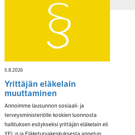
5.8.2026
Yrittäjän eläkelain
muuttaminen
Annoimme lausunnon sosiaali- ja
terveysministeriölle koskien luonnosta
hallituksen esitykseksi yrittäjän eläkelain eli
YEL:n ja Eläketurvakeskuksesta annetun