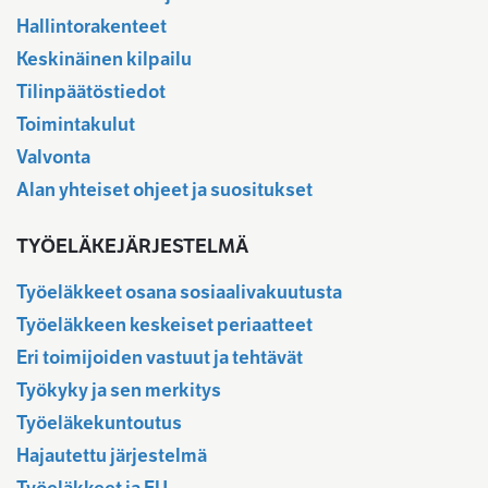
Hallintorakenteet
Keskinäinen kilpailu
Tilinpäätöstiedot
Toimintakulut
Valvonta
Alan yhteiset ohjeet ja suositukset
TYÖELÄKEJÄRJESTELMÄ
Työeläkkeet osana sosiaalivakuutusta
Työeläkkeen keskeiset periaatteet
Eri toimijoiden vastuut ja tehtävät
Työkyky ja sen merkitys
Työeläkekuntoutus
Hajautettu järjestelmä