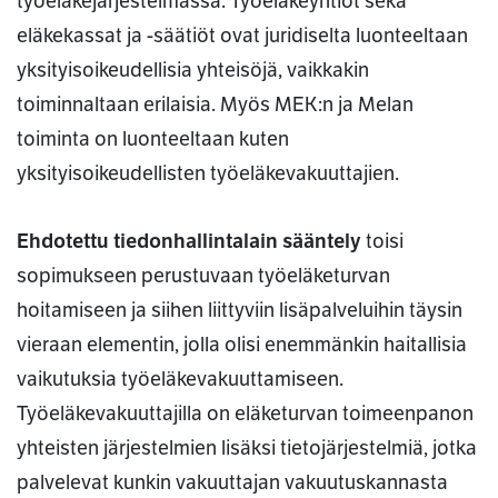
työeläkejärjestelmässä. Työeläkeyhtiöt sekä
eläkekassat ja -säätiöt ovat juridiselta luonteeltaan
yksityisoikeudellisia yhteisöjä, vaikkakin
toiminnaltaan erilaisia. Myös MEK:n ja Melan
toiminta on luonteeltaan kuten
yksityisoikeudellisten työeläkevakuuttajien.
Ehdotettu tiedonhallintalain sääntely
toisi
sopimukseen perustuvaan työeläketurvan
hoitamiseen ja siihen liittyviin lisäpalveluihin täysin
vieraan elementin, jolla olisi enemmänkin haitallisia
vaikutuksia työeläkevakuuttamiseen.
Työeläkevakuuttajilla on eläketurvan toimeenpanon
yhteisten järjestelmien lisäksi tietojärjestelmiä, jotka
palvelevat kunkin vakuuttajan vakuutuskannasta