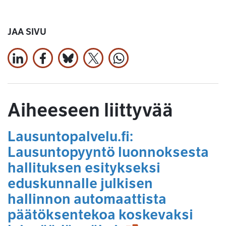
JAA SIVU
Jaa LinkedInissä
Jaa Facebookissa
Jaa Bluesky:ssa
Jaa X:ssä
Jaa WhatsApissa
Aiheeseen liittyvää
Lausuntopalvelu.fi:
Lausuntopyyntö luonnoksesta
hallituksen esitykseksi
eduskunnalle julkisen
hallinnon automaattista
päätöksentekoa koskevaksi