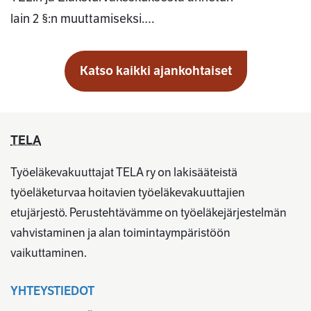
lain 2 §:n muuttamiseksi.…
Katso kaikki ajankohtaiset
TELA
Työeläkevakuuttajat TELA ry on lakisääteistä
työeläketurvaa hoitavien työeläkevakuuttajien
etujärjestö. Perustehtävämme on työeläkejärjestelmän
vahvistaminen ja alan toimintaympäristöön
vaikuttaminen.
YHTEYSTIEDOT