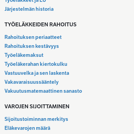
Työeläkkeet ja EU
Järjestelmän historia
TYÖELÄKKEIDEN RAHOITUS
Rahoituksen periaatteet
Rahoituksen kestävyys
Työeläkemaksut
Työeläkerahan kiertokulku
Vastuuvelka ja sen laskenta
Vakavaraisuussääntely
Vakuutusmatemaattinen sanasto
VAROJEN SIJOITTAMINEN
Sijoitustoiminnan merkitys
Eläkevarojen määrä