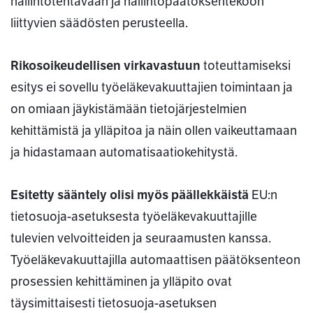
hallintotehtävään ja hallintopäätöksentekoon
liittyvien säädösten perusteella.
Rikosoikeudellisen virkavastuun
toteuttamiseksi
esitys ei sovellu työeläkevakuuttajien toimintaan ja
on omiaan jäykistämään tietojärjestelmien
kehittämistä ja ylläpitoa ja näin ollen vaikeuttamaan
ja hidastamaan automatisaatiokehitystä.
Esitetty sääntely olisi myös päällekkäistä
EU:n
tietosuoja-asetuksesta työeläkevakuuttajille
tulevien velvoitteiden ja seuraamusten kanssa.
Työeläkevakuuttajilla automaattisen päätöksenteon
prosessien kehittäminen ja ylläpito ovat
täysimittaisesti tietosuoja-asetuksen