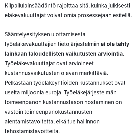
Kilpailulainsäädäntö rajoittaa sitä, kuinka julkisesti
eläkevakuuttajat voivat omia prosessejaan esitellä.
Sääntelyesityksen ulottamisesta
työeläkevakuuttajien tietojärjestelmiin
ei ole tehty
lainkaan taloudellisten vaikutusten arviointia
.
Työeläkevakuuttajat ovat arvioineet
kustannusvaikutusten olevan merkittäviä.
Pelkästään työeläkeyhtiöiden kustannukset ovat
useita miljoonia euroja. Työeläkejärjestelmän
toimeenpanon kustannustason nostaminen on
vastoin toimeenpanokustannusten
alentamistavoitetta, eikä tue hallinnon
tehostamistavoitteita.