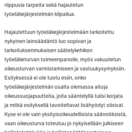
riippuvia tarpeita sekä hajautetun
työeläkejärjestelmän kilpailua.
Hajautettuun työeläkejärjestelmään tarkoitettu
nykyinen lainsäädäntö luo sopivan ja
tarkoituksenmukaisen säätelykehikon
työeläketurvan toimeenpanolle, myös vakuutetun
oikeusturvan varmistamiseen ja vastuukysymyksiin.
Esityksessä ei ole tuotu esiin, onko
työeläkejärjestelmän osalta olemassa aitoja
oikeussuojapuutteita, joita sääntelyllä tulisi korjata
ja mitkä esityksellä tavoiteltavat lisähyödyt olisivat.
Kyse ei ole vain yksityisoikeudellisista säännöksistä,
vaan oikeusturva toteutuu jo nykyisellään julkiseen