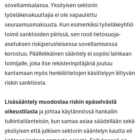
soveltamisalassa. Yksityisen sektorin
työeläkevakuuttajia ei ole vapautettu
seuraamusmaksusta. Kun esimerkiksi työeläkeyhtiö
toimii sanktioiden piirissä, sen rooli tietosuoja-
asetuksen riskiperusteisessa soveltamisessa
korostuu. Päällekkäinen sääntely ei sopiisi lainkaan
toimijalle, joka itse rekisterinpitäjänä joutuu
kantamaan myös henkilötietojen käsittelyyn liittyvän
riskin sanktiosta.
Lisäsääntely muodostaa riskin epäselvästä
oikeustilasta
ja johtaa käytännössä hankaliin
tulkintatilanteisiin, kun samaa asiaa säädellään sekä
yksityisen että julkisen sektorin sääntelyn kautta eli