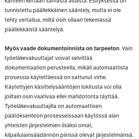
kahteen kertaan samasta asiasta. Esityksessä on
tunnistettu päällekkäinen sääntely, mutta ei ole
tehty vertailua, miltä osin ollaan tekemässä
päällekkäistä sääntelyä.
Myös vaade dokumentoinnista on tarpeeton
. Vain
työeläkevakuuttajat voivat selvittää
dokumentaation perusteella, mikäli automaattista
prosessia käytettäessä on sattunut virhe.
Käytettyjen käsittelysääntöjen lokitusta voi olla
joiltain osin vaativaa ellei mahdotonta täyttää.
Työeläkevakuuttajilla on automaattisen
päätöksenteon prosesseissaan käytössä alan
yhteisten järjestelmien lisäksi omat,
kilpailulainsäädännön piirissä olevat järjestelmänsä.