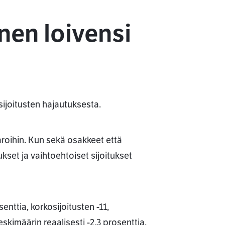
nen loivensi
sijoitusten hajautuksesta.
roihin. Kun sekä osakkeet että
ukset ja vaihtoehtoiset sijoitukset
enttia, korkosijoitusten -11,
keskimäärin reaalisesti -2,3 prosenttia.