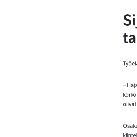
Si
ta
Työel
– Haj
korkop
olivat
Osakes
kiinte