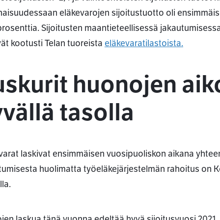
aisuudessaan eläkevarojen sijoitustuotto oli ensimmäise
 prosenttia. Sijoitusten maantieteellisessä jakautumisess
vät kootusti Telan tuoreista
eläkevaratilastoista.
skurit huonojen aiko
vällä tasolla
varat laskivat ensimmäisen vuosipuoliskon aikana yhteen
tumisesta huolimatta työeläkejärjestelmän rahoitus on 
la.
ojen laskua tänä vuonna edeltää hyvä sijoitusvuosi 2021, j