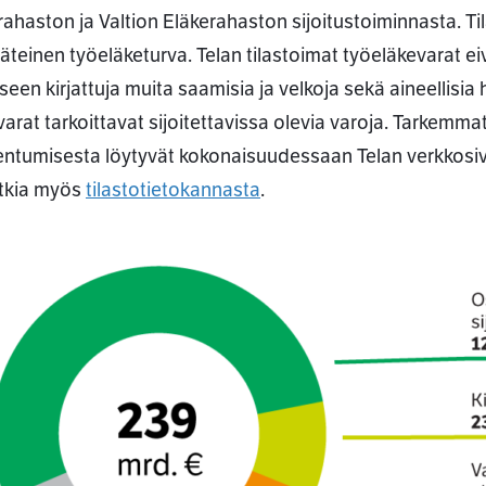
rahaston ja Valtion Eläkerahaston sijoitustoiminnasta. T
ääteinen työeläketurva. Telan tilastoimat työeläkevarat ei
seen kirjattuja muita saamisia ja velkoja sekä aineellisia 
varat tarkoittavat sijoitettavissa olevia varoja. Tarkemma
ntumisesta löytyvät kokonaisuudessaan Telan verkkosi
utkia myös
tilastotietokannasta
.