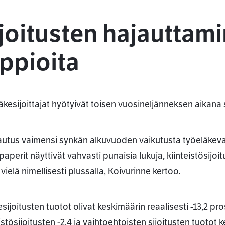
joitusten hajauttami
ppioita
äkesijoittajat hyötyivät toisen vuosineljänneksen aikana 
autus vaimensi synkän alkuvuoden vaikutusta työeläkeva
aperit näyttivät vahvasti punaisia lukuja, kiinteistösijoit
 vielä nimellisesti plussalla, Koivurinne kertoo.
ijoitusten tuotot olivat keskimäärin reaalisesti -13,2 pros
istösijoitusten -2,4 ja vaihtoehtoisten sijoitusten tuotot 