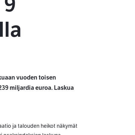
 9
lla
skuaan vuoden toisen
 239 miljardia euroa. Laskua
aatio ja talouden heikot näkymät