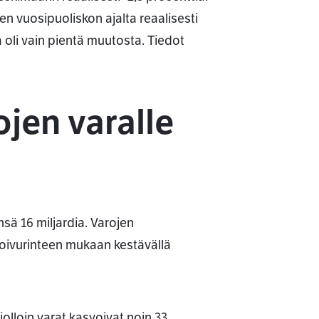
n vuosipuoliskon ajalta reaalisesti
a oli vain pientä muutosta. Tiedot
jen varalle
sä 16 miljardia. Varojen
Koivurinteen mukaan kestävällä
olloin varat kasvoivat noin 33