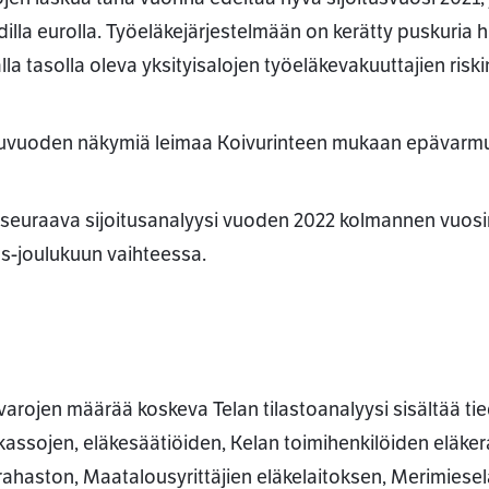
rdilla eurolla. Työeläkejärjestelmään on kerätty puskuria 
lla tasolla oleva yksityisalojen työeläkevakuuttajien ri
vuoden näkymiä leimaa Koivurinteen mukaan epävarm
 seuraava sijoitusanalyysi vuoden 2022 kolmannen vuosin
s-joulukuun vaihteessa.
varojen määrää koskeva Telan tilastoanalyysi sisältää ti
kassojen, eläkesäätiöiden, Kelan toimihenkilöiden eläke
rahaston, Maatalousyrittäjien eläkelaitoksen, Merimies