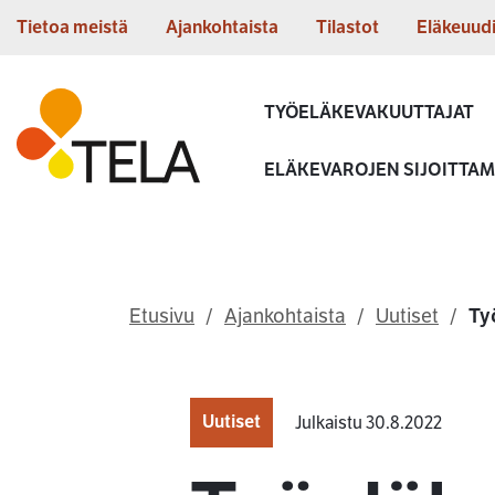
Siirry sisältöön
Tietoa meistä
Ajankohtaista
Tilastot
Eläkeuud
Etusivu
TYÖELÄKEVAKUUTTAJAT
ELÄKEVAROJEN SIJOITTA
Etusivu
Ajankohtaista
Uutiset
Ty
Uutiset
Julkaistu 30.8.2022