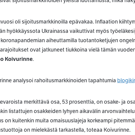
sivat sijoitusmarkkinoiden yleistä luottamusta, mikä näk
ssa
uvuosi oli sijoitusmarkkinoilla epävakaa. Inflaation kiih
än hyökkäyssota Ukrainassa vaikuttivat myös työeläkesijo
koronapandemian aiheuttamilla tuotantoketjujen ongelmil
arajoitukset ovat jatkuneet tiukkoina vielä tämän vuoden
o Koivurinne
.
rinne analysoi rahoitusmarkkinoiden tapahtumia
blogiki
kevaroista merkittävä osa, 53 prosenttia, on osake- ja osa
nkin listattujen osakkeiden lyhyen aikavälin arvonvaihtelu
s on kuitenkin muita omaisuuslajeja korkeampi pitemmällä
tustuottoja on mielekästä tarkastella, toteaa Koivurinne.