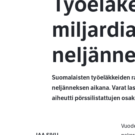
Työeläke
miljardi
neljänne
Suomalaisten työeläkkeiden ra
neljänneksen aikana. Varat las
aiheutti pörssilistattujen osa
Vuode