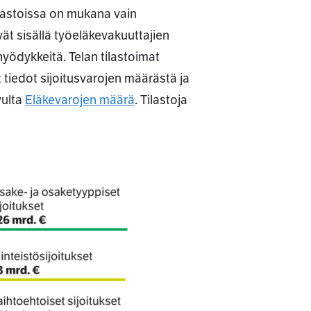
ilastoissa on mukana vain
vät sisällä työeläkevakuuttajien
hyödykkeitä. Telan tilastoimat
t tiedot sijoitusvarojen määrästä ja
vulta
Eläkevarojen määrä
. Tilastoja