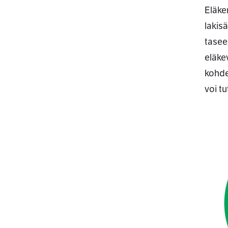
Eläke
lakis
tasee
eläke
kohde
voi t