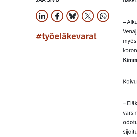
JAA SIVU
naker
Jaa LinkedInissä
Jaa Facebookissa
Jaa Bluesky:ssa
Jaa X:ssä
Jaa WhatsApi
– Alk
Venäj
#työeläkevarat
myös 
koron
Kimm
Koivu
– Elä
varsi
odotu
sijoi