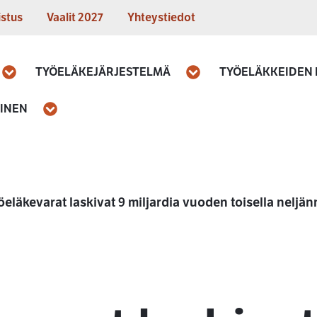
istus
Vaalit 2027
Yhteystiedot
TYÖELÄKEJÄRJESTELMÄ
TYÖELÄKKEIDEN
Avaa
Avaa
MINEN
Avaa
öeläkevarat laskivat 9 miljardia vuoden toisella neljän