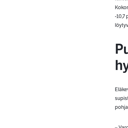
Kokon
-10,7
löyty
Pu
hy
Eläke
supis
pohjal
– Var