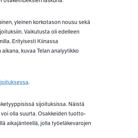
yi osakeindeksien laskuna.
tyminen, yleinen korkotason nousu sekä
ituksiin. Vaikutusta oli edelleen
la. Erityisesti Kiinassa
 aikana, kuvaa Telan analyytikko
rjoituksessa
.
ketyyppisissä sijoituksissa. Näistä
 voi olla suurta. Osakkeiden tuotto-
 aikajänteellä, jolla työeläkevarojen