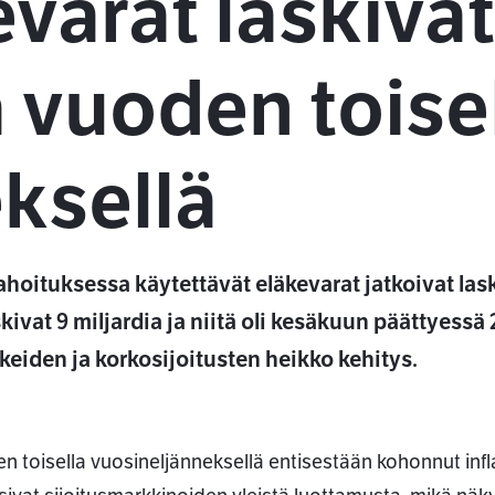
varat laskivat
a vuoden toise
ksellä
hoituksessa käytettävät eläkevarat jatkoivat la
kivat 9 miljardia ja niitä oli kesäkuun päättyessä
kkeiden ja korkosijoitusten heikko kehitys.
n toisella vuosineljänneksellä entisestään kohonnut infl