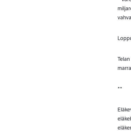
milja
vahva
Loppu
Telan
marra
**
Eläke
eläke
eläke