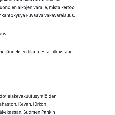
huonojen aikojen varalle, mistä kertoo
skinkantokykyä kuvaava vakavaraisuus.
uus.
eljänneksen tilanteesta julkaistaan
edot eläkevakuutusyhtiöiden,
rahaston, Kevan, Kirkon
eläkekassan, Suomen Pankin