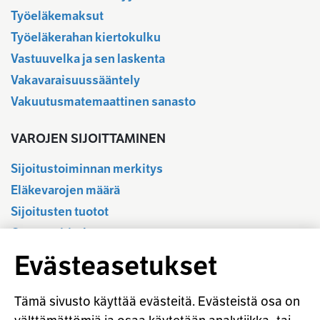
Työeläkemaksut
Työeläkerahan kiertokulku
Vastuuvelka ja sen laskenta
Vakavaraisuussääntely
Vakuutusmatemaattinen sanasto
VAROJEN SIJOITTAMINEN
Sijoitustoiminnan merkitys
Eläkevarojen määrä
Sijoitusten tuotot
Osavuositiedot
Tilastotietokanta
Evästeasetukset
Sijoitustoiminnan sääntely
Vastuullinen sijoittaminen
Tämä sivusto käyttää evästeitä. Evästeistä osa on
Sijoitussanasto