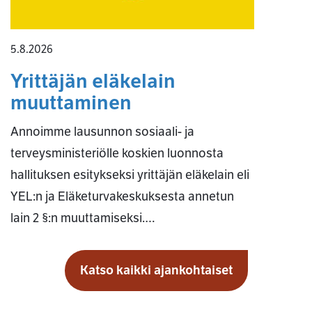
5.8.2026
Yrittäjän eläkelain
muuttaminen
Annoimme lausunnon sosiaali- ja
terveysministeriölle koskien luonnosta
hallituksen esitykseksi yrittäjän eläkelain eli
YEL:n ja Eläketurvakeskuksesta annetun
lain 2 §:n muuttamiseksi.…
Katso kaikki ajankohtaiset