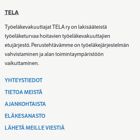
TELA
Työeläkevakuuttajat TELA ry on lakisääteistä
työeläketurvaa hoitavien työeläkevakuuttajien
etujärjestö. Perustehtävämme on työeläkejärjestelmän
vahvistaminen ja alan toimintaympäristöön
vaikuttaminen.
YHTEYSTIEDOT
TIETOA MEISTÄ
AJANKOHTAISTA
ELÄKESANASTO
LÄHETÄ MEILLE VIESTIÄ