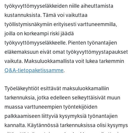
työkyvyttömyyseläkkeiden niille aiheuttamista
kustannuksista. Tämä voi vaikuttaa
työllistymisnäkymiin erityisesti varttuneemmilla,
joilla on korkeampi riski jäädä
työkyvyttömyyseläkkeelle. Pienten työnantajien
eläkemaksuun eivät omat työkyvyttömyystapaukset
vaikuta. Maksuluokkamallista voit lukea tarkemmin
Q&A-tietopaketissamme
.
Työeläkeyhtiöt esittävät maksuluokkamalliin
tarkennuksia, jotka edelleen selkeyttäisivät muun
muassa varttuneempien työntekijöiden
palkkaamiseen liittyviä kysymyksiä työnantajien
kannalta. Käytännössä tarkennuksissa olisi kysymys