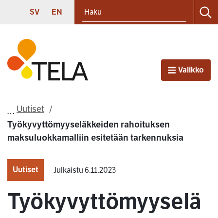
Haku
Siirry sisältöön
SVENSKA
ENGLISH
SV
EN
Ha
Etusivu
Valikko
Avaa
Uutiset
Työkyvyttömyyseläkkeiden rahoituksen
maksuluokkamalliin esitetään tarkennuksia
Uutiset
Julkaistu 6.11.2023
Työkyvyttömyyselä