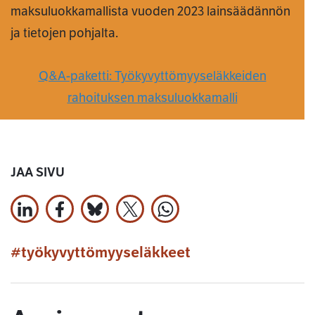
maksuluokkamallista vuoden 2023 lainsäädännön
ja tietojen pohjalta.
Q&A-paketti: Työkyvyttömyyseläkkeiden
rahoituksen maksuluokkamalli
JAA SIVU
Jaa LinkedInissä
Jaa Facebookissa
Jaa Bluesky:ssa
Jaa X:ssä
Jaa WhatsApissa
#työkyvyttömyyseläkkeet