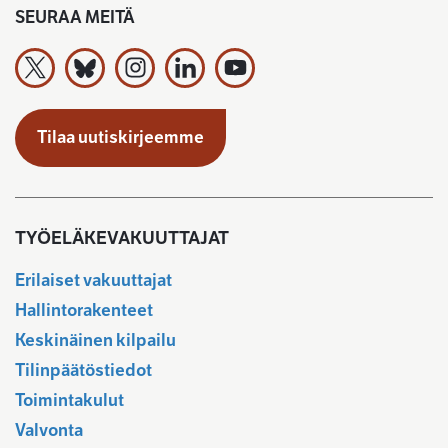
SEURAA MEITÄ
Työeläkevakuuttajat TELA ry X:ssä
Työeläkevakuuttajat TELA ry Bluesky:ssa
Työeläkevakuuttajat TELA ry Instagramiss
Työeläkevakuuttajat TELA ry Linked
Työeläkevakuuttajat TELA r
Tilaa uutiskirjeemme
TYÖELÄKEVAKUUTTAJAT
Erilaiset vakuuttajat
Hallintorakenteet
Keskinäinen kilpailu
Tilinpäätöstiedot
Toimintakulut
Valvonta