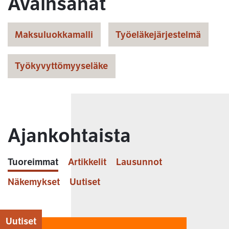
Avainsanat
Maksuluokkamalli
Työeläkejärjestelmä
Työkyvyttömyyseläke
Ajankohtaista
Tuoreimmat
Artikkelit
Lausunnot
Näkemykset
Uutiset
Uutiset