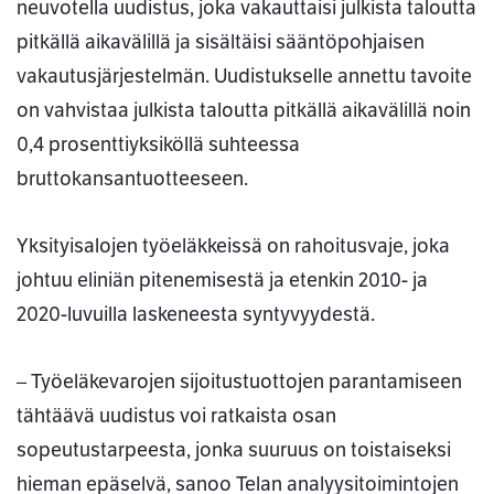
neuvotella uudistus, joka vakauttaisi julkista taloutta
pitkällä aikavälillä ja sisältäisi sääntöpohjaisen
vakautusjärjestelmän. Uudistukselle annettu tavoite
on vahvistaa julkista taloutta pitkällä aikavälillä noin
0,4 prosenttiyksiköllä suhteessa
bruttokansantuotteeseen.
Yksityisalojen työeläkkeissä on rahoitusvaje, joka
johtuu eliniän pitenemisestä ja etenkin 2010- ja
2020-luvuilla laskeneesta syntyvyydestä.
– Työeläkevarojen sijoitustuottojen parantamiseen
tähtäävä uudistus voi ratkaista osan
sopeutustarpeesta, jonka suuruus on toistaiseksi
hieman epäselvä, sanoo Telan analyysitoimintojen