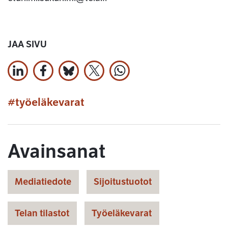
JAA SIVU
Jaa LinkedInissä
Jaa Facebookissa
Jaa Bluesky:ssa
Jaa X:ssä
Jaa WhatsApissa
#työeläkevarat
Avainsanat
Mediatiedote
Sijoitustuotot
Telan tilastot
Työeläkevarat