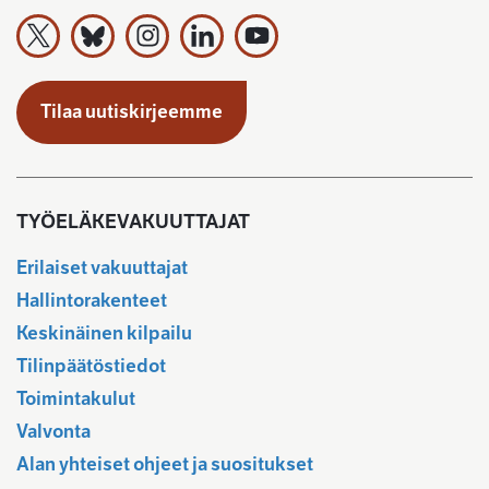
Työeläkevakuuttajat TELA ry X:ssä
Työeläkevakuuttajat TELA ry Bluesky:ssa
Työeläkevakuuttajat TELA ry Instagramiss
Työeläkevakuuttajat TELA ry Linked
Työeläkevakuuttajat TELA r
Tilaa uutiskirjeemme
TYÖELÄKEVAKUUTTAJAT
Erilaiset vakuuttajat
Hallintorakenteet
Keskinäinen kilpailu
Tilinpäätöstiedot
Toimintakulut
Valvonta
Alan yhteiset ohjeet ja suositukset