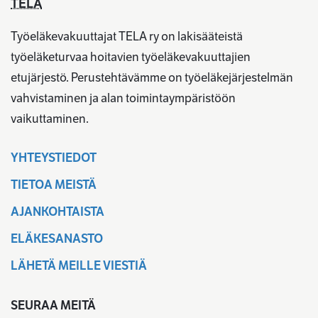
TELA
Työeläkevakuuttajat TELA ry on lakisääteistä
työeläketurvaa hoitavien työeläkevakuuttajien
etujärjestö. Perustehtävämme on työeläkejärjestelmän
vahvistaminen ja alan toimintaympäristöön
vaikuttaminen.
YHTEYSTIEDOT
TIETOA MEISTÄ
AJANKOHTAISTA
ELÄKESANASTO
LÄHETÄ MEILLE VIESTIÄ
SEURAA MEITÄ