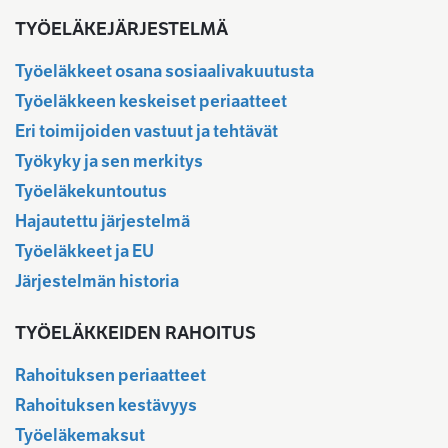
TYÖELÄKEJÄRJESTELMÄ
Työeläkkeet osana sosiaalivakuutusta
Työeläkkeen keskeiset periaatteet
Eri toimijoiden vastuut ja tehtävät
Työkyky ja sen merkitys
Työeläkekuntoutus
Hajautettu järjestelmä
Työeläkkeet ja EU
Järjestelmän historia
TYÖELÄKKEIDEN RAHOITUS
Rahoituksen periaatteet
Rahoituksen kestävyys
Työeläkemaksut