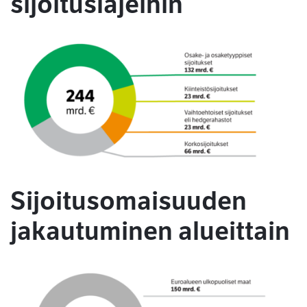
sijoituslajeihin
Sijoitusomaisuuden
jakautuminen alueittain