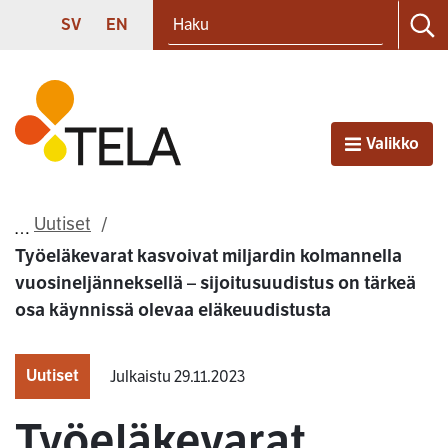
Haku
Siirry sisältöön
SVENSKA
ENGLISH
SV
EN
Ha
Etusivu
Valikko
Avaa
Uutiset
Työeläkevarat kasvoivat miljardin kolmannella
vuosineljänneksellä – sijoitusuudistus on tärkeä
osa käynnissä olevaa eläkeuudistusta
Uutiset
Julkaistu 29.11.2023
Työeläkevarat