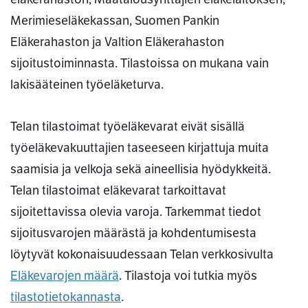
Merimieseläkekassan, Suomen Pankin
Eläkerahaston ja Valtion Eläkerahaston
sijoitustoiminnasta. Tilastoissa on mukana vain
lakisääteinen työeläketurva.
Telan tilastoimat työeläkevarat eivät sisällä
työeläkevakuuttajien taseeseen kirjattuja muita
saamisia ja velkoja sekä aineellisia hyödykkeitä.
Telan tilastoimat eläkevarat tarkoittavat
sijoitettavissa olevia varoja. Tarkemmat tiedot
sijoitusvarojen määrästä ja kohdentumisesta
löytyvät kokonaisuudessaan Telan verkkosivulta
Eläkevarojen määrä
. Tilastoja voi tutkia myös
tilastotietokannasta
.