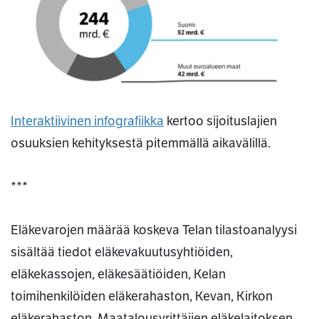
Interaktiivinen infografiikka
kertoo sijoituslajien
osuuksien kehityksestä pitemmällä aikavälillä.
***
Eläkevarojen määrää koskeva Telan tilastoanalyysi
sisältää tiedot eläkevakuutusyhtiöiden,
eläkekassojen, eläkesäätiöiden, Kelan
toimihenkilöiden eläkerahaston, Kevan, Kirkon
eläkerahaston, Maatalousyrittäjien eläkelaitoksen,