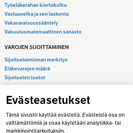
Työeläkerahan kiertokulku
Vastuuvelka ja sen laskenta
Vakavaraisuussääntely
Vakuutusmatemaattinen sanasto
VAROJEN SIJOITTAMINEN
Sijoitustoiminnan merkitys
Eläkevarojen määrä
Sijoitusten tuotot
Osavuositiedot
Tilastotietokanta
Evästeasetukset
Sijoitustoiminnan sääntely
Vastuullinen sijoittaminen
Tämä sivusto käyttää evästeitä. Evästeistä osa on
Sijoitussanasto
välttämättömiä ja osaa käytetään analytiikka- tai
markkinointitarkoituksiin.
Osaketuoton ennakointi