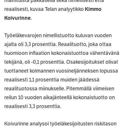
mainituista pakkasella sekä nimellisesti että
reaalisesti, kuvaa Telan analyytikko
Kimmo
Koivurinne
.
Työeläkevarojen nimellistuotto kuluvan vuoden
ajalta oli 3,3 prosenttia. Reaalituotto, joka ottaa
huomioon inflaation kokonaistuottoa vähentävänä
tekijänä, oli -0,1 prosenttia. Osakesijoitukset olivat
tuottaneet kolmannen vuosineljänneksen lopussa
reaalisesti 1,1 prosenttia muiden jäädessä
reaalituotossa miinukselle. Pitemmällä viimeisen
reilun 10 vuoden aikajänteellä kokonaistuotto on
reaalisesti 3,3 prosenttia.
Koivurinne analysoi työeläkesijoitusten riskitason