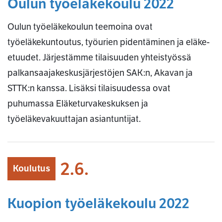
Oulun työeläkekoulu 2022
Oulun työeläkekoulun teemoina ovat
työeläkekuntoutus, työurien pidentäminen ja eläke-
etuudet. Järjestämme tilaisuuden yhteistyössä
palkansaajakeskusjärjestöjen SAK:n, Akavan ja
STTK:n kanssa. Lisäksi tilaisuudessa ovat
puhumassa Eläketurvakeskuksen ja
työeläkevakuuttajan asiantuntijat.
2.6.
Koulutus
Kuopion työeläkekoulu 2022