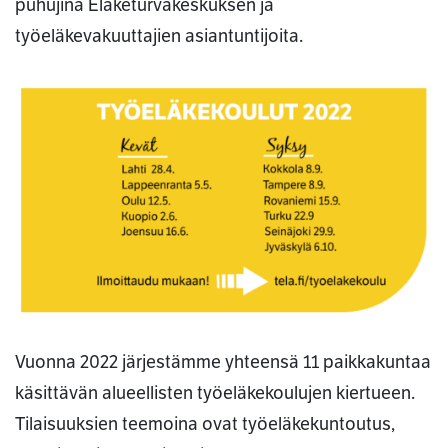
puhujina Eläketurvakeskuksen ja
työeläkevakuuttajien asiantuntijoita.
Vuonna 2022 järjestämme yhteensä 11 paikkakuntaa
käsittävän alueellisten työeläkekoulujen kiertueen.
Tilaisuuksien teemoina ovat työeläkekuntoutus,