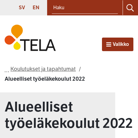
Haku
Siirry sisältöön
SVENSKA
ENGLISH
SV
EN
Ha
Etusivu
Valikko
Avaa
Koulutukset ja tapahtumat
Alueelliset työeläkekoulut 2022
Alueelliset
työeläkekoulut 2022