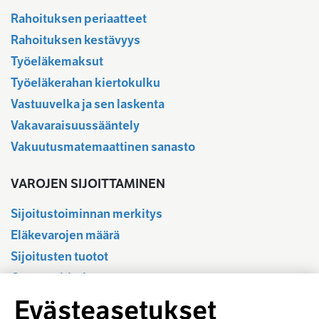
Rahoituksen periaatteet
Rahoituksen kestävyys
Työeläkemaksut
Työeläkerahan kiertokulku
Vastuuvelka ja sen laskenta
Vakavaraisuussääntely
Vakuutusmatemaattinen sanasto
VAROJEN SIJOITTAMINEN
Sijoitustoiminnan merkitys
Eläkevarojen määrä
Sijoitusten tuotot
Osavuositiedot
Tilastotietokanta
Evästeasetukset