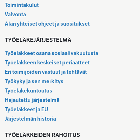
Toimintakulut
Valvonta
Alan yhteiset ohjeet ja suositukset
TYÖELÄKEJÄRJESTELMÄ
Työeläkkeet osana sosiaalivakuutusta
Työeläkkeen keskeiset periaatteet
Eri toimijoiden vastuut ja tehtävät
Työkyky ja sen merkitys
Työeläkekuntoutus
Hajautettu järjestelmä
Työeläkkeet ja EU
Järjestelmän historia
TYÖELÄKKEIDEN RAHOITUS