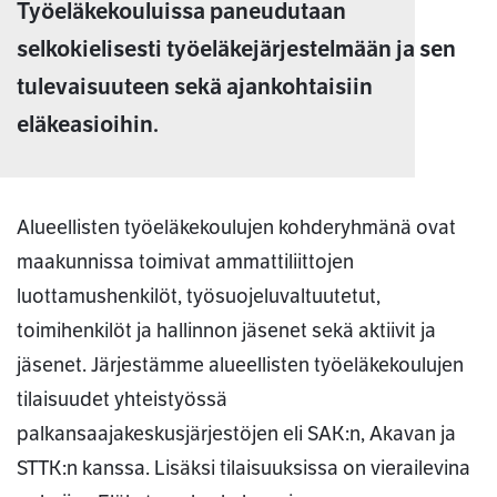
Työeläkekouluissa paneudutaan
selkokielisesti työeläkejärjestelmään ja sen
tulevaisuuteen sekä ajankohtaisiin
eläkeasioihin.
Alueellisten työeläkekoulujen kohderyhmänä ovat
maakunnissa toimivat ammattiliittojen
luottamushenkilöt, työsuojeluvaltuutetut,
toimihenkilöt ja hallinnon jäsenet sekä aktiivit ja
jäsenet. Järjestämme alueellisten työeläkekoulujen
tilaisuudet yhteistyössä
palkansaajakeskusjärjestöjen eli SAK:n, Akavan ja
STTK:n kanssa. Lisäksi tilaisuuksissa on vierailevina