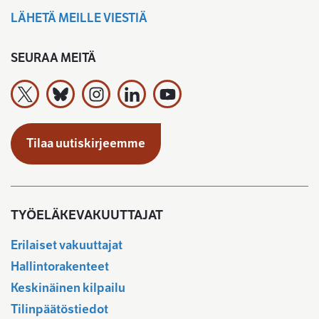
LÄHETÄ MEILLE VIESTIÄ
SEURAA MEITÄ
Työeläkevakuuttajat TELA ry X:ssä
Työeläkevakuuttajat TELA ry Bluesky:ssa
Työeläkevakuuttajat TELA ry Instagramiss
Työeläkevakuuttajat TELA ry Linked
Työeläkevakuuttajat TELA r
Tilaa uutiskirjeemme
TYÖELÄKEVAKUUTTAJAT
Erilaiset vakuuttajat
Hallintorakenteet
Keskinäinen kilpailu
Tilinpäätöstiedot