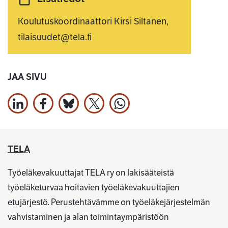
Koulutuskoordinaattori Kirsi Siltanen,
tilaisuudet@tela.fi
JAA SIVU
Jaa LinkedInissä
Jaa Facebookissa
Jaa Bluesky:ssa
Jaa X:ssä
Jaa WhatsApissa
TELA
Työeläkevakuuttajat TELA ry on lakisääteistä
työeläketurvaa hoitavien työeläkevakuuttajien
etujärjestö. Perustehtävämme on työeläkejärjestelmän
vahvistaminen ja alan toimintaympäristöön