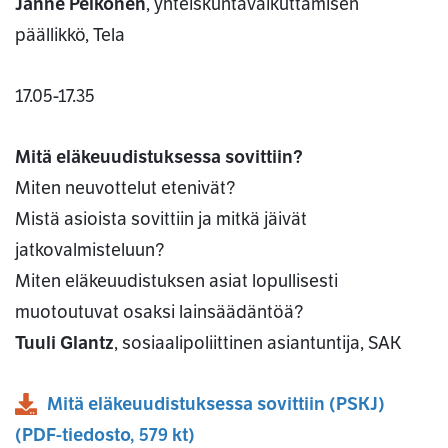
Janne Pelkonen
, yhteiskuntavaikuttamisen
päällikkö, Tela
17.05-17.35
Mitä eläkeuudistuksessa sovittiin?
Miten neuvottelut etenivät?
Mistä asioista sovittiin ja mitkä jäivät
jatkovalmisteluun?
Miten eläkeuudistuksen asiat lopullisesti
muotoutuvat osaksi lainsäädäntöä?
Tuuli Glantz
, sosiaalipoliittinen asiantuntija, SAK
Mitä eläkeuudistuksessa sovittiin (PSKJ)
(
PDF
-tiedosto,
579 kt
)