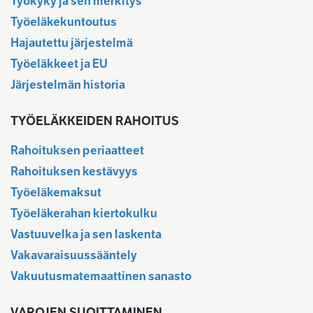
Työkyky ja sen merkitys
Työeläkekuntoutus
Hajautettu järjestelmä
Työeläkkeet ja EU
Järjestelmän historia
TYÖELÄKKEIDEN RAHOITUS
Rahoituksen periaatteet
Rahoituksen kestävyys
Työeläkemaksut
Työeläkerahan kiertokulku
Vastuuvelka ja sen laskenta
Vakavaraisuussääntely
Vakuutusmatemaattinen sanasto
VAROJEN SIJOITTAMINEN