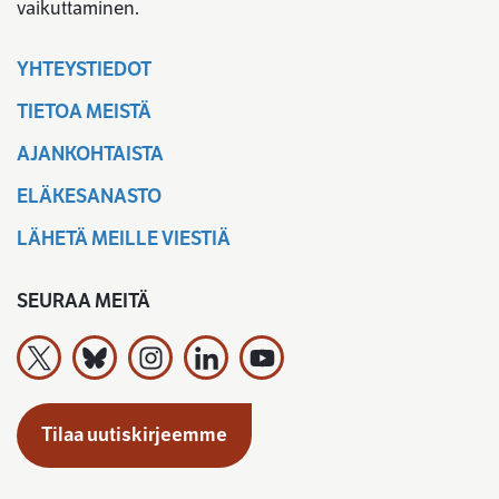
vaikuttaminen.
YHTEYSTIEDOT
TIETOA MEISTÄ
AJANKOHTAISTA
ELÄKESANASTO
LÄHETÄ MEILLE VIESTIÄ
SEURAA MEITÄ
Työeläkevakuuttajat TELA ry X:ssä
Työeläkevakuuttajat TELA ry Bluesky:ssa
Työeläkevakuuttajat TELA ry Instagramiss
Työeläkevakuuttajat TELA ry Linked
Työeläkevakuuttajat TELA r
Tilaa uutiskirjeemme