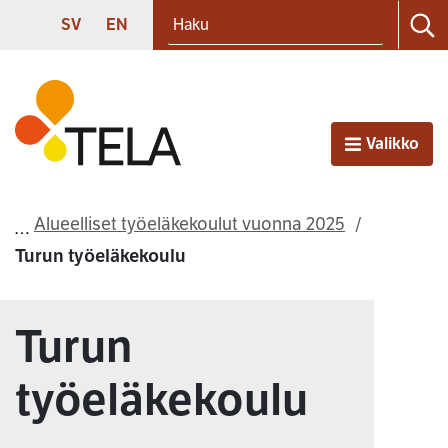
Haku
Siirry sisältöön
SVENSKA
ENGLISH
SV
EN
Ha
Etusivu
Valikko
Avaa
Alueelliset työeläkekoulut vuonna 2025
Turun työeläkekoulu
Turun
työeläkekoulu