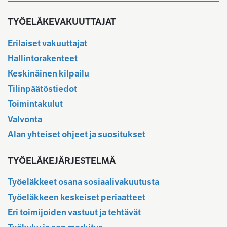
TYÖELÄKEVAKUUTTAJAT
Erilaiset vakuuttajat
Hallintorakenteet
Keskinäinen kilpailu
Tilinpäätöstiedot
Toimintakulut
Valvonta
Alan yhteiset ohjeet ja suositukset
TYÖELÄKEJÄRJESTELMÄ
Työeläkkeet osana sosiaalivakuutusta
Työeläkkeen keskeiset periaatteet
Eri toimijoiden vastuut ja tehtävät