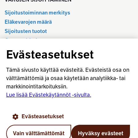
Sijoitustoiminnan merkitys
Eläkevarojen määrä
Sijoitusten tuotot
Osavuositiedot
Tilastotietokanta
Evästeasetukset
Sijoitustoiminnan sääntely
Vastuullinen sijoittaminen
Tämä sivusto käyttää evästeitä. Evästeistä osa on
Sijoitussanasto
välttämättömiä ja osaa käytetään analytiikka- tai
markkinointitarkoituksiin.
Osaketuoton ennakointi
Lue lisää Evästekäytännöt -sivulta.
© Työeläkevakuuttajat TELA ry
Evästeasetukset
Evästekäytännöt
Käyttöohjeet
Tietosuoja
Vain välttämättömät
Hyväksy evästeet