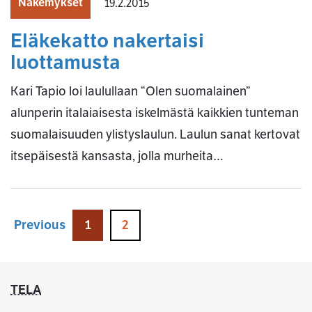
Näkemykset
19.2.2015
Eläkekatto nakertaisi
luottamusta
Kari Tapio loi laulullaan “Olen suomalainen”
alunperin italaiaisesta iskelmästä kaikkien tunteman
suomalaisuuden ylistyslaulun. Laulun sanat kertovat
itsepäisestä kansasta, jolla murheita…
Previous
1
2
TELA