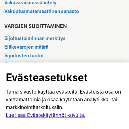
Vakavaraisuussääntely
Vakuutusmatemaattinen sanasto
VAROJEN SIJOITTAMINEN
Sijoitustoiminnan merkitys
Eläkevarojen määrä
Sijoitusten tuotot
Osavuositiedot
Tilastotietokanta
Evästeasetukset
Sijoitustoiminnan sääntely
Vastuullinen sijoittaminen
Tämä sivusto käyttää evästeitä. Evästeistä osa on
Sijoitussanasto
välttämättömiä ja osaa käytetään analytiikka- tai
markkinointitarkoituksiin.
Osaketuoton ennakointi
Lue lisää Evästekäytännöt -sivulta.
© Työeläkevakuuttajat TELA ry