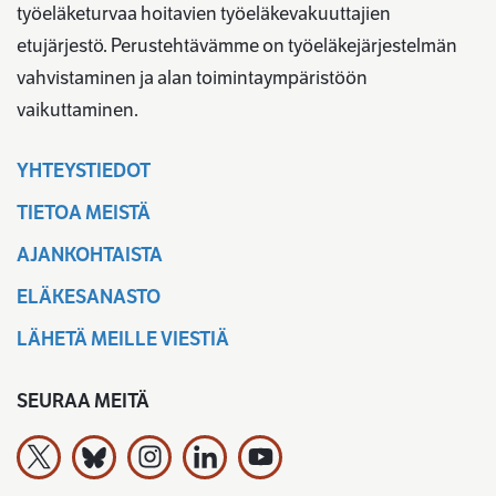
työeläketurvaa hoitavien työeläkevakuuttajien
etujärjestö. Perustehtävämme on työeläkejärjestelmän
vahvistaminen ja alan toimintaympäristöön
vaikuttaminen.
YHTEYSTIEDOT
TIETOA MEISTÄ
AJANKOHTAISTA
ELÄKESANASTO
LÄHETÄ MEILLE VIESTIÄ
SEURAA MEITÄ
Työeläkevakuuttajat TELA ry X:ssä
Työeläkevakuuttajat TELA ry Bluesky:ssa
Työeläkevakuuttajat TELA ry Instagramiss
Työeläkevakuuttajat TELA ry Linked
Työeläkevakuuttajat TELA r