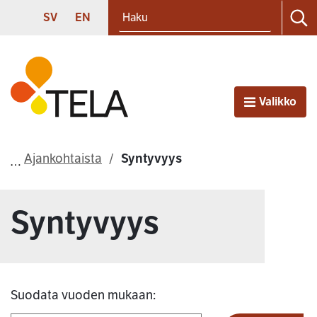
Haku
Siirry sisältöön
SVENSKA
ENGLISH
SV
EN
Ha
Etusivu
Valikko
Avaa
Ajankohtaista
Syntyvyys
Syntyvyys
Suodata vuoden mukaan: