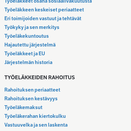
Työeläkkeet osana sosiaalivakuutusta
Työeläkkeen keskeiset periaatteet
Eri toimijoiden vastuut ja tehtävät
Työkyky ja sen merkitys
Työeläkekuntoutus
Hajautettu järjestelmä
Työeläkkeet ja EU
Järjestelmän historia
TYÖELÄKKEIDEN RAHOITUS
Rahoituksen periaatteet
Rahoituksen kestävyys
Työeläkemaksut
Työeläkerahan kiertokulku
Vastuuvelka ja sen laskenta