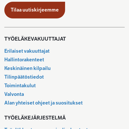
Tilaa uutiskirjeemme
TYÖELÄKEVAKUUTTAJAT
Erilaiset vakuuttajat
Hallintorakenteet
Keskinäinen kilpailu
Tilinpäätöstiedot
Toimintakulut
Valvonta
Alan yhteiset ohjeet ja suositukset
TYÖELÄKEJÄRJESTELMÄ