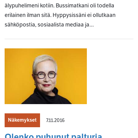
älypuhelimeni kotiin. Bussimatkani oli todella
erilainen ilman sitä. Hyppysissäni ei ollutkaan
sähköpostia, sosiaalista mediaa ja…
Näkemykset
7.11.2016
Olenko puhunut palturia