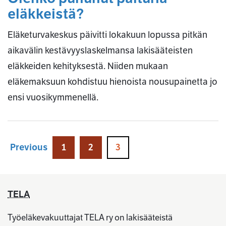
eläkkeistä?
Eläketurvakeskus päivitti lokakuun lopussa pitkän
aikavälin kestävyyslaskelmansa lakisääteisten
eläkkeiden kehityksestä. Niiden mukaan
eläkemaksuun kohdistuu hienoista nousupainetta jo
ensi vuosikymmenellä.
Previous
1
2
3
TELA
Työeläkevakuuttajat TELA ry on lakisääteistä