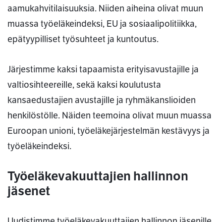
aamukahvitilaisuuksia. Niiden aiheina olivat muun
muassa työeläkeindeksi, EU ja sosiaalipolitiikka,
epätyypilliset työsuhteet ja kuntoutus.
Järjestimme kaksi tapaamista erityisavustajille ja
valtiosihteereille, sekä kaksi koulutusta
kansaedustajien avustajille ja ryhmäkanslioiden
henkilöstölle. Näiden teemoina olivat muun muassa
Euroopan unioni, työeläkejärjestelmän kestävyys ja
työeläkeindeksi.
Työeläkevakuuttajien hallinnon
jäsenet
Uudistimme työeläkevakuuttajien hallinnon jäsenille