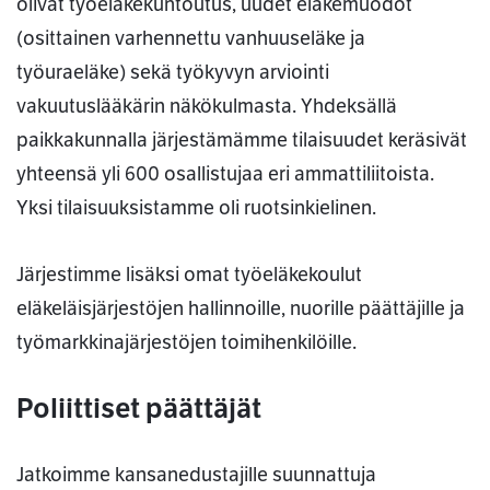
olivat työeläkekuntoutus, uudet eläkemuodot
(osittainen varhennettu vanhuuseläke ja
työuraeläke) sekä työkyvyn arviointi
vakuutuslääkärin näkökulmasta. Yhdeksällä
paikkakunnalla järjestämämme tilaisuudet keräsivät
yhteensä yli 600 osallistujaa eri ammattiliitoista.
Yksi tilaisuuksistamme oli ruotsinkielinen.
Järjestimme lisäksi omat työeläkekoulut
eläkeläisjärjestöjen hallinnoille, nuorille päättäjille ja
työmarkkinajärjestöjen toimihenkilöille.
Poliittiset päättäjät
Jatkoimme kansanedustajille suunnattuja