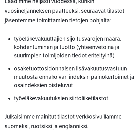
Laadimme neljästi vuodessa, kunkin
vuosineljänneksen päätteeksi, seuraavat tilastot
jäsentemme toimittamien tietojen pohjalta:
työeläkevakuuttajien sijoitusvarojen määrä,
kohdentuminen ja tuotto (yhteenvetoina ja
suurimpien toimijoiden tiedot eriteltyinä)
osaketuottosidonnaisen lisävakuutusvastuun
muutosta ennakoivan indeksin painokertoimet ja
osaindeksien pisteluvut
työeläkevakuutuksien siirtoliiketilastot.
Julkaisimme mainitut tilastot verkkosivuillamme
suomeksi, ruotsiksi ja englanniksi.