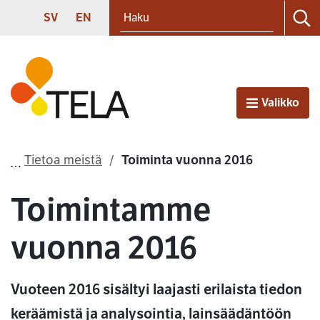
Haku
Siirry sisältöön
SVENSKA
ENGLISH
SV
EN
Ha
Etusivu
Valikko
Avaa
Tietoa meistä
Toiminta vuonna 2016
Toimintamme
vuonna 2016
Vuoteen 2016 sisältyi laajasti erilaista tiedon
keräämistä ja analysointia, lainsäädäntöön