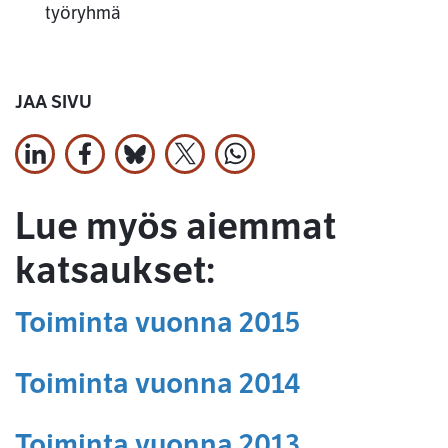
työryhmä
JAA SIVU
Jaa LinkedInissä
Jaa Facebookissa
Jaa Bluesky:ssa
Jaa X:ssä
Jaa WhatsApissa
Lue myös aiemmat
katsaukset:
Toiminta vuonna 2015
Toiminta vuonna 2014
Toiminta vuonna 2013