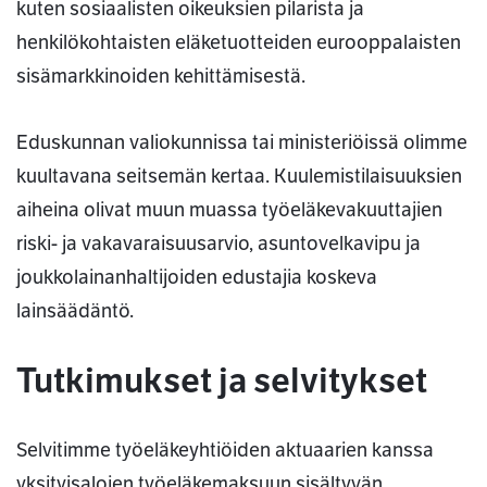
kuten sosiaalisten oikeuksien pilarista ja
henkilökohtaisten eläketuotteiden eurooppalaisten
sisämarkkinoiden kehittämisestä.
Eduskunnan valiokunnissa tai ministeriöissä olimme
kuultavana seitsemän kertaa. Kuulemistilaisuuksien
aiheina olivat muun muassa työeläkevakuuttajien
riski- ja vakavaraisuusarvio, asuntovelkavipu ja
joukkolainanhaltijoiden edustajia koskeva
lainsäädäntö.
Tutkimukset ja selvitykset
Selvitimme työeläkeyhtiöiden aktuaarien kanssa
yksityisalojen työeläkemaksuun sisältyvän