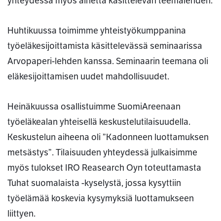
yhteydessä myös aihetta käsittelevän teemalehden.
Huhtikuussa toimimme yhteistyökumppanina
työeläkesijoittamista käsittelevässä seminaarissa
Arvopaperi-lehden kanssa. Seminaarin teemana oli
eläkesijoittamisen uudet mahdollisuudet.
Heinäkuussa osallistuimme SuomiAreenaan
työeläkealan yhteisellä keskustelutilaisuudella.
Keskustelun aiheena oli ”Kadonneen luottamuksen
metsästys”. Tilaisuuden yhteydessä julkaisimme
myös tulokset IRO Reasearch Oyn toteuttamasta
Tuhat suomalaista -kyselystä, jossa kysyttiin
työelämää koskevia kysymyksiä luottamukseen
liittyen.