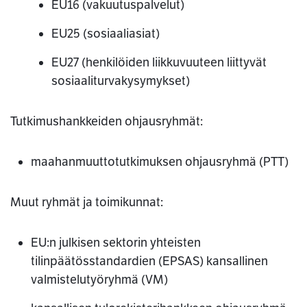
EU16 (vakuutuspalvelut)
EU25 (sosiaaliasiat)
EU27 (henkilöiden liikkuvuuteen liittyvät
sosiaaliturvakysymykset)
Tutkimushankkeiden ohjausryhmät:
maahanmuuttotutkimuksen ohjausryhmä (PTT)
Muut ryhmät ja toimikunnat:
EU:n julkisen sektorin yhteisten
tilinpäätösstandardien (EPSAS) kansallinen
valmistelutyöryhmä (VM)