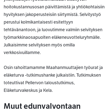
hoitokustannusosan päivittämistä ja yhtiökohtaisiin
hyvityksen jakoperusteisiin siirtymistä. Selvitystyö
perustui kolmikantaisesti esitettyyn
tehtävänantoon, ja luovutimme valmiin selvityksen
työmarkkinaosapuolten eläkeneuvotteluryhmälle.
Julkaisimme selvityksen myös omilla
verkkosivuillamme.
Osin rahoittamamme Maahanmuuttajien työurat ja
eläketurva -tutkimushanke julkaistiin. Tutkimuksen
toteuttivat Pellervon taloustutkimus,
Eläketurvakeskus ja Kela.
Muut edunvalvontaan