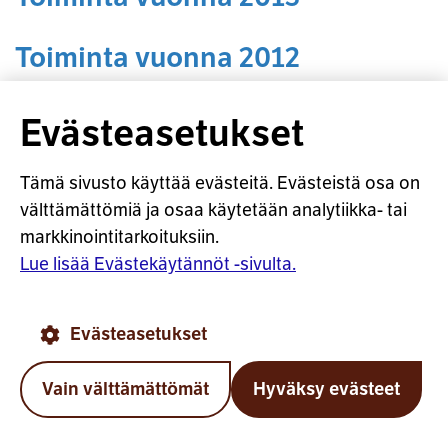
Toiminta vuonna 2012
Toiminta vuonna 2011
Evästeasetukset
Tämä sivusto käyttää evästeitä. Evästeistä osa on
TELA
välttämättömiä ja osaa käytetään analytiikka- tai
markkinointitarkoituksiin.
Työeläkevakuuttajat TELA ry on lakisääteistä
Lue lisää Evästekäytännöt -sivulta.
työeläketurvaa hoitavien työeläkevakuuttajien
etujärjestö. Perustehtävämme on työeläkejärjestelmän
Evästeasetukset
vahvistaminen ja alan toimintaympäristöön
vaikuttaminen.
Vain välttämättömät
Hyväksy evästeet
Takai
YHTEYSTIEDOT