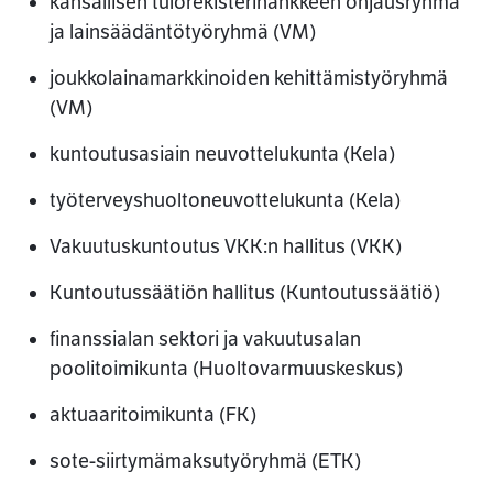
kansallisen tulorekisterihankkeen ohjausryhmä
ja lainsäädäntötyöryhmä (VM)
joukkolainamarkkinoiden kehittämistyöryhmä
(VM)
kuntoutusasiain neuvottelukunta (Kela)
työterveyshuoltoneuvottelukunta (Kela)
Vakuutuskuntoutus VKK:n hallitus (VKK)
Kuntoutussäätiön hallitus (Kuntoutussäätiö)
finanssialan sektori ja vakuutusalan
poolitoimikunta (Huoltovarmuuskeskus)
aktuaaritoimikunta (FK)
sote-siirtymämaksutyöryhmä (ETK)