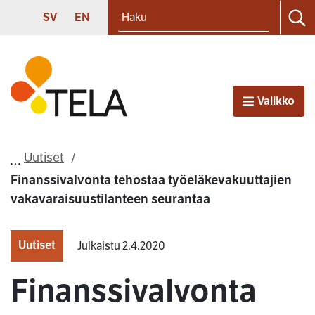
Haku
Siirry sisältöön
SVENSKA
ENGLISH
SV
EN
Ha
Etusivu
Valikko
Avaa
Uutiset
Finanssivalvonta tehostaa työeläkevakuuttajien
vakavaraisuustilanteen seurantaa
Uutiset
Julkaistu 2.4.2020
Finanssivalvonta