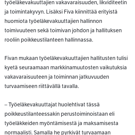
työeläkevakuuttajien vakavaraisuuden, likviditeetin
ja toimintakyvyn. Lisäksi Fiva kiinnittää erityistä
huomiota työeläkevakuuttajien hallinnon
toimivuuteen sekä toimivan johdon ja hallituksen
rooliin poikkeustilanteen hallinnassa.
Fivan mukaan työeläkevakuuttajien hallitusten tulisi
kyetä seuraamaan markkinamuutosten vaikutuksia
vakavaraisuuteen ja toiminnan jatkuvuuden
turvaamiseen riittävällä tavalla.
– Työeläkevakuuttajat huolehtivat tässä
poikkeustilanteessakin perustoiminoistaan eli
työeläkkeiden myöntämisestä ja maksamisesta
normaalisti. Samalla he pyrkivät turvaamaan