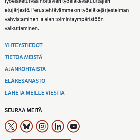
työeläketurvaa hoitavien työeläkevakuuttajien
etujärjestö. Perustehtävämme on työeläkejärjestelmän
vahvistaminen ja alan toimintaympäristöön
vaikuttaminen.
YHTEYSTIEDOT
TIETOA MEISTÄ
AJANKOHTAISTA
ELÄKESANASTO
LÄHETÄ MEILLE VIESTIÄ
SEURAA MEITÄ
Työeläkevakuuttajat TELA ry X:ssä
Työeläkevakuuttajat TELA ry Bluesky:ssa
Työeläkevakuuttajat TELA ry Instagramiss
Työeläkevakuuttajat TELA ry Linked
Työeläkevakuuttajat TELA r