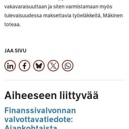
vakavaraisuuttaan ja siten varmistamaan myös
tulevaisuudessa maksettavia työeläkkeitä, Mäkinen
toteaa.
JAA SIVU
Jaa LinkedInissä
Jaa Facebookissa
Jaa Bluesky:ssa
Jaa X:ssä
Jaa WhatsApissa
Aiheeseen liittyvää
Finanssivalvonnan
valvottavatiedote:
Ajankohtaista