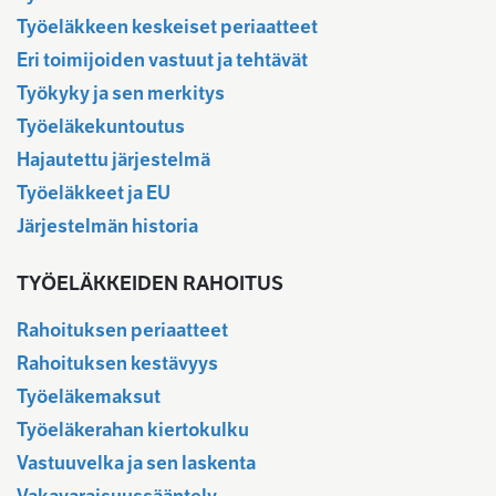
Työeläkkeen keskeiset periaatteet
Eri toimijoiden vastuut ja tehtävät
Työkyky ja sen merkitys
Työeläkekuntoutus
Hajautettu järjestelmä
Työeläkkeet ja EU
Järjestelmän historia
TYÖELÄKKEIDEN RAHOITUS
Rahoituksen periaatteet
Rahoituksen kestävyys
Työeläkemaksut
Työeläkerahan kiertokulku
Vastuuvelka ja sen laskenta