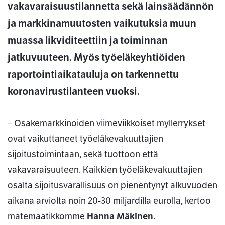
vakavaraisuustilannetta sekä lainsäädännön
ja markkinamuutosten vaikutuksia muun
muassa likviditeettiin ja toiminnan
jatkuvuuteen. Myös työeläkeyhtiöiden
raportointiaikatauluja on tarkennettu
koronavirustilanteen vuoksi.
– Osakemarkkinoiden viimeviikkoiset myllerrykset
ovat vaikuttaneet työeläkevakuuttajien
sijoitustoimintaan, sekä tuottoon että
vakavaraisuuteen. Kaikkien työeläkevakuuttajien
osalta sijoitusvarallisuus on pienentynyt alkuvuoden
aikana arviolta noin 20-30 miljardilla eurolla, kertoo
matemaatikkomme
Hanna Mäkinen
.