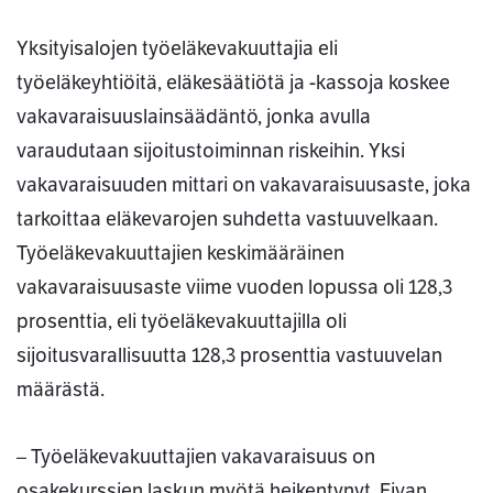
Yksityisalojen työeläkevakuuttajia eli
työeläkeyhtiöitä, eläkesäätiötä ja -kassoja koskee
vakavaraisuuslainsäädäntö, jonka avulla
varaudutaan sijoitustoiminnan riskeihin. Yksi
vakavaraisuuden mittari on vakavaraisuusaste, joka
tarkoittaa eläkevarojen suhdetta vastuuvelkaan.
Työeläkevakuuttajien keskimääräinen
vakavaraisuusaste viime vuoden lopussa oli 128,3
prosenttia, eli työeläkevakuuttajilla oli
sijoitusvarallisuutta 128,3 prosenttia vastuuvelan
määrästä.
– Työeläkevakuuttajien vakavaraisuus on
osakekurssien laskun myötä heikentynyt. Fivan