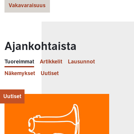
Vakavaraisuus
Ajankohtaista
Tuoreimmat
Artikkelit
Lausunnot
Näkemykset
Uutiset
Uutiset