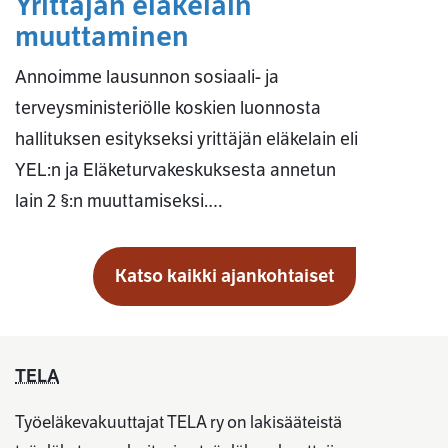
Yrittäjän eläkelain
muuttaminen
Annoimme lausunnon sosiaali- ja
terveysministeriölle koskien luonnosta
hallituksen esitykseksi yrittäjän eläkelain eli
YEL:n ja Eläketurvakeskuksesta annetun
lain 2 §:n muuttamiseksi.…
Katso kaikki ajankohtaiset
TELA
Työeläkevakuuttajat TELA ry on lakisääteistä