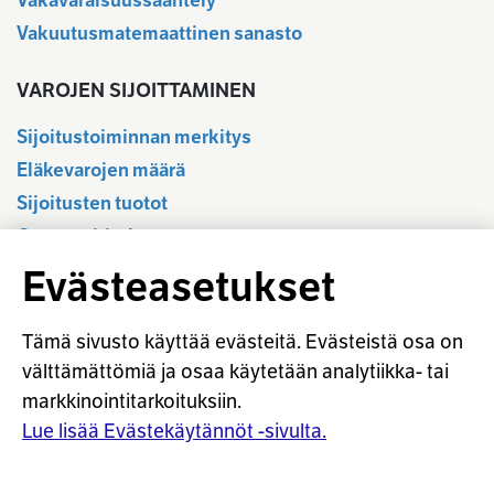
Vakavaraisuussääntely
Vakuutusmatemaattinen sanasto
VAROJEN SIJOITTAMINEN
Sijoitustoiminnan merkitys
Eläkevarojen määrä
Sijoitusten tuotot
Osavuositiedot
Tilastotietokanta
Evästeasetukset
Sijoitustoiminnan sääntely
Vastuullinen sijoittaminen
Tämä sivusto käyttää evästeitä. Evästeistä osa on
Sijoitussanasto
välttämättömiä ja osaa käytetään analytiikka- tai
markkinointitarkoituksiin.
Osaketuoton ennakointi
Lue lisää Evästekäytännöt -sivulta.
© Työeläkevakuuttajat TELA ry