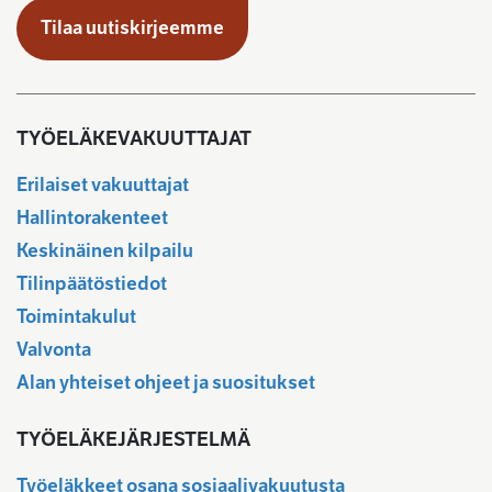
Tilaa uutiskirjeemme
TYÖELÄKEVAKUUTTAJAT
Erilaiset vakuuttajat
Hallintorakenteet
Keskinäinen kilpailu
Tilinpäätöstiedot
Toimintakulut
Valvonta
Alan yhteiset ohjeet ja suositukset
TYÖELÄKEJÄRJESTELMÄ
Työeläkkeet osana sosiaalivakuutusta