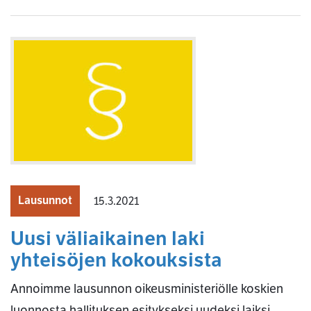
Lausunnot
15.3.2021
Uusi väliaikainen laki
yhteisöjen kokouksista
Annoimme lausunnon oikeusministeriölle koskien
luonnosta hallituksen esitykseksi uudeksi laiksi