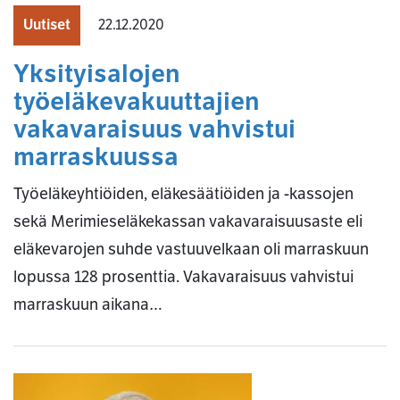
Uutiset
22.12.2020
Yksityisalojen
työeläkevakuuttajien
vakavaraisuus vahvistui
marraskuussa
Työeläkeyhtiöiden, eläkesäätiöiden ja -kassojen
sekä Merimieseläkekassan vakavaraisuusaste eli
eläkevarojen suhde vastuuvelkaan oli marraskuun
lopussa 128 prosenttia. Vakavaraisuus vahvistui
marraskuun aikana…