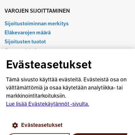
VAROJEN SIJOITTAMINEN
Sijoitustoiminnan merkitys
Eläkevarojen määrä
Sijoitusten tuotot
Osavuositiedot
Tilastotietokanta
Evästeasetukset
Sijoitustoiminnan sääntely
Vastuullinen sijoittaminen
Tämä sivusto käyttää evästeitä. Evästeistä osa on
Sijoitussanasto
välttämättömiä ja osaa käytetään analytiikka- tai
markkinointitarkoituksiin.
Osaketuoton ennakointi
Lue lisää Evästekäytännöt -sivulta.
© Työeläkevakuuttajat TELA ry
Evästeasetukset
Evästekäytännöt
Käyttöohjeet
Tietosuoja