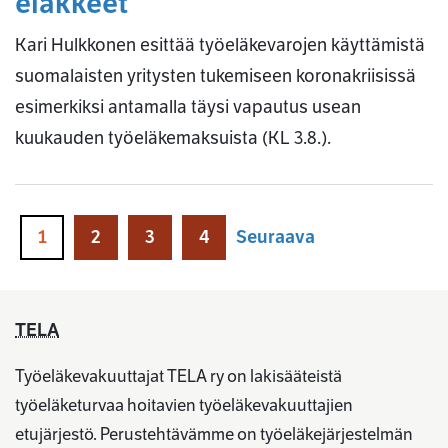
eläkkeet
Kari Hulkkonen esittää työeläkevarojen käyttämistä
suomalaisten yritysten tukemiseen koronakriisissä
esimerkiksi antamalla täysi vapautus usean
kuukauden työeläkemaksuista (KL 3.8.).
1
2
3
4
Seuraava
TELA
Työeläkevakuuttajat TELA ry on lakisääteistä
työeläketurvaa hoitavien työeläkevakuuttajien
etujärjestö. Perustehtävämme on työeläkejärjestelmän