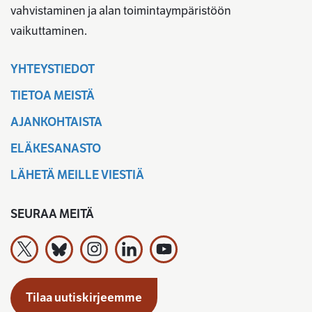
vahvistaminen ja alan toimintaympäristöön
vaikuttaminen.
YHTEYSTIEDOT
TIETOA MEISTÄ
AJANKOHTAISTA
ELÄKESANASTO
LÄHETÄ MEILLE VIESTIÄ
SEURAA MEITÄ
Työeläkevakuuttajat TELA ry X:ssä
Työeläkevakuuttajat TELA ry Bluesky:ssa
Työeläkevakuuttajat TELA ry Instagramiss
Työeläkevakuuttajat TELA ry Linked
Työeläkevakuuttajat TELA r
Tilaa uutiskirjeemme