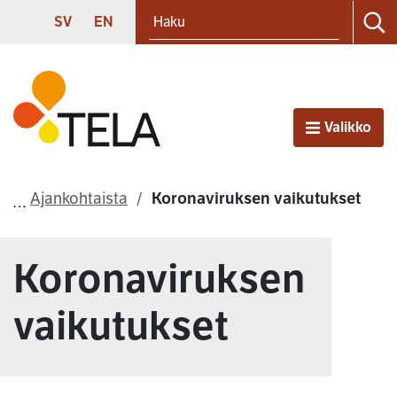
Haku
Siirry sisältöön
SVENSKA
ENGLISH
SV
EN
Ha
Etusivu
Valikko
Avaa
Ajankohtaista
Koronaviruksen vaikutukset
Koronaviruksen
vaikutukset