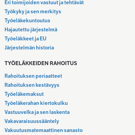
Eri toimijoiden vastuut ja tehtävät
Työkyky ja sen merkitys
Työeläkekuntoutus
Hajautettu järjestelmä
Työeläkkeet ja EU
Järjestelmän historia
TYÖELÄKKEIDEN RAHOITUS
Rahoituksen periaatteet
Rahoituksen kestävyys
Työeläkemaksut
Työeläkerahan kiertokulku
Vastuuvelka ja sen laskenta
Vakavaraisuussääntely
Vakuutusmatemaattinen sanasto