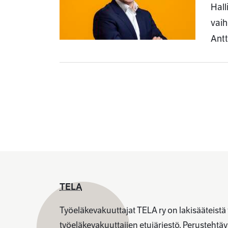
Hall
vaih
Antt
TELA
Työeläkevakuuttajat TELA ry on lakisääteistä
työeläkevakuuttajien etujärjestö. Perusteht