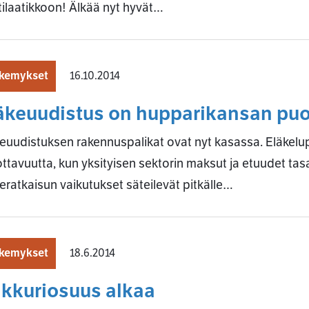
ilaatikkoon! Älkää nyt hyvät…
kemykset
16.10.2014
äkeuudistus on hupparikansan puo
euudistuksen rakennuspalikat ovat nyt kasassa. Eläkelup
ttavuutta, kun yksityisen sektorin maksut ja etuudet tasa
eratkaisun vaikutukset säteilevät pitkälle…
kemykset
18.6.2014
kkuriosuus alkaa