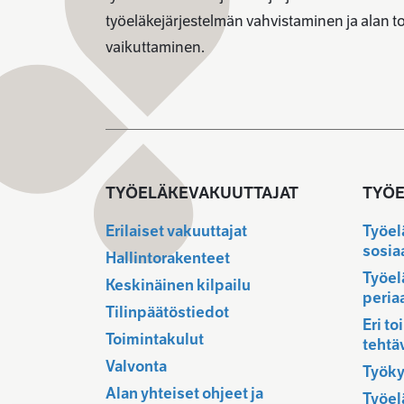
työeläkejärjestelmän vahvistaminen ja alan 
vaikuttaminen.
TYÖELÄKEVAKUUTTAJAT
TYÖE
Erilaiset vakuuttajat
Työel
sosia
Hallintorakenteet
Työel
Keskinäinen kilpailu
peria
Tilinpäätöstiedot
Eri to
Toimintakulut
tehtä
Valvonta
Työky
Alan yhteiset ohjeet ja
Työel