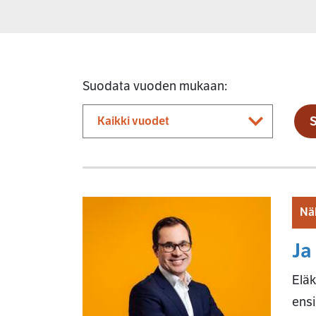
Suodata vuoden mukaan:
Nä
Ja
Eläk
ens