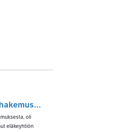
n hakemus…
imuksesta, oli
ut eläkeyhtiön