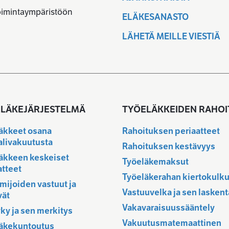
toimintaympäristöön
ELÄKESANASTO
LÄHETÄ MEILLE VIESTIÄ
LÄKEJÄRJESTELMÄ
TYÖELÄKKEIDEN RAHOI
äkkeet osana
Rahoituksen periaatteet
alivakuutusta
Rahoituksen kestävyys
äkkeen keskeiset
Työeläkemaksut
atteet
Työeläkerahan kiertokulk
imijoiden vastuut ja
Vastuuvelka ja sen laskent
vät
Vakavaraisuussääntely
ky ja sen merkitys
Vakuutusmatemaattinen
äkekuntoutus