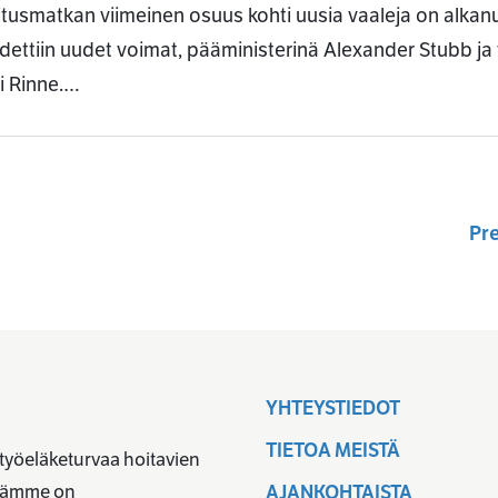
itusmatkan viimeinen osuus kohti uusia vaaleja on alkanu
dettiin uudet voimat, pääministerinä Alexander Stubb ja 
i Rinne.…
Pr
YHTEYSTIEDOT
TIETOA MEISTÄ
 työeläketurvaa hoitavien
ävämme on
AJANKOHTAISTA