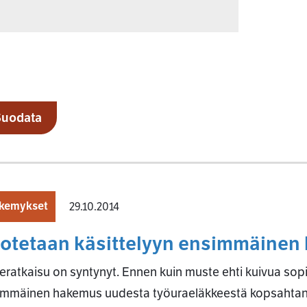
Suodata
kemykset
29.10.2014
 otetaan käsittelyyn ensimmäine
eratkaisu on syntynyt. Ennen kuin muste ehti kuivua sop
immäinen hakemus uudesta työuraeläkkeestä kopsahtan