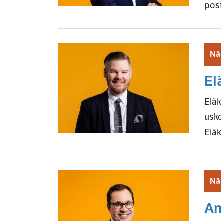
post
Nä
El
Eläk
usko
Eläk
Nä
An