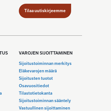
Tilaa uutiskirjeemme
TUS
VAROJEN SIJOITTAMINEN
Sijoitustoiminnan merkitys
Eläkevarojen määrä
Sijoitusten tuotot
u
Osavuositiedot
a
Tilastotietokanta
Sijoitustoiminnan sääntely
Vastuullinen sijoittaminen