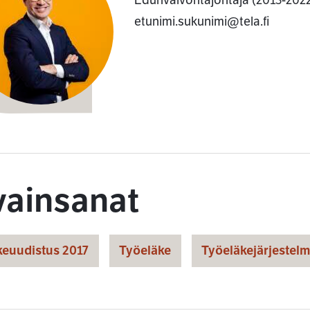
Edunvalvontajohtaja (2013-202
etunimi.sukunimi@tela.fi
vainsanat
keuudistus 2017
Työeläke
Työeläkejärjestel