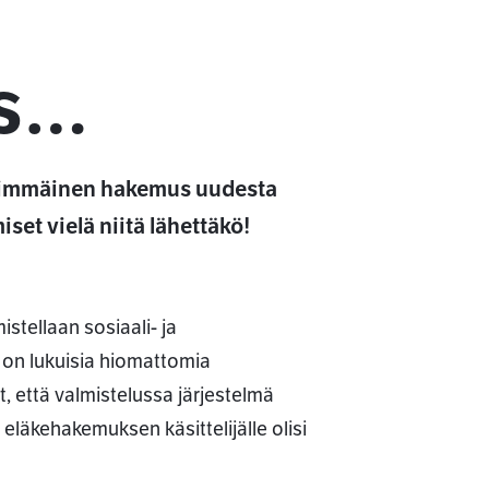
us…
ensimmäinen hakemus uudesta
et vielä niitä lähettäkö!
stellaan sosiaali- ja
 on lukuisia hiomattomia
t, että valmistelussa järjestelmä
eläkehakemuksen käsittelijälle olisi