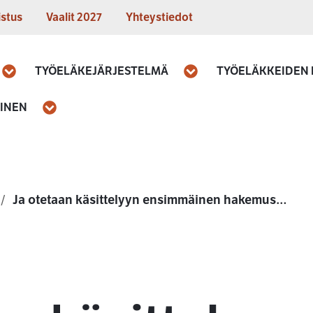
istus
Vaalit 2027
Yhteystiedot
TYÖELÄKEJÄRJESTELMÄ
TYÖELÄKKEIDEN
Avaa
Avaa
MINEN
Avaa
Ja otetaan käsittelyyn ensimmäinen hakemus…