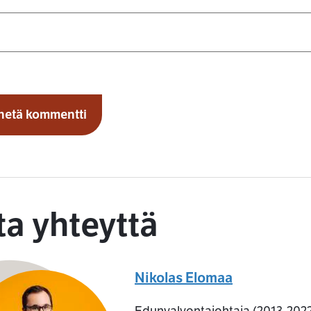
a yhteyttä
Nikolas Elomaa