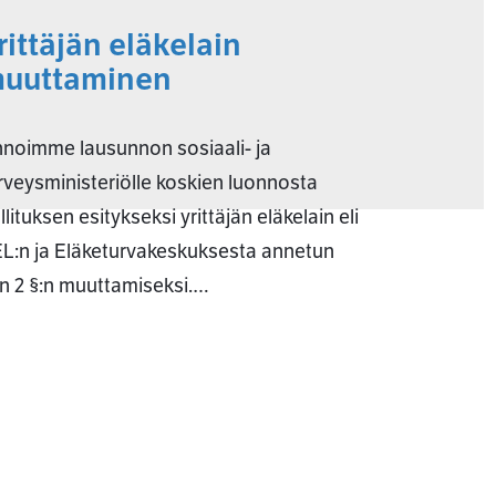
rittäjän eläkelain
uuttaminen
noimme lausunnon sosiaali- ja
rveysministeriölle koskien luonnosta
llituksen esitykseksi yrittäjän eläkelain eli
L:n ja Eläketurvakeskuksesta annetun
in 2 §:n muuttamiseksi.…