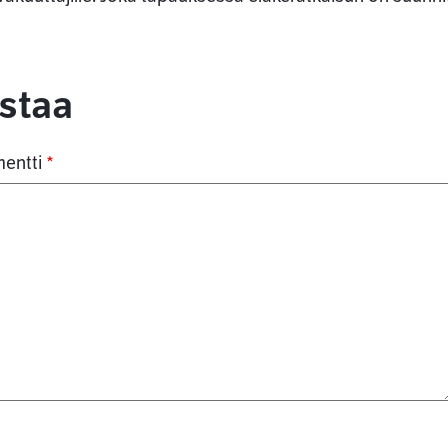
ommentit
staa
entti
*