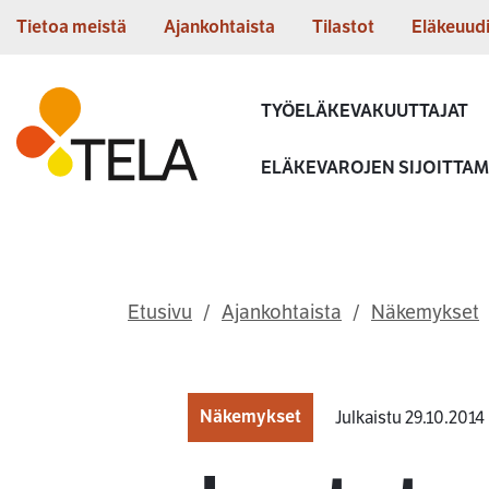
Siirry sisältöön
Tietoa meistä
Ajankohtaista
Tilastot
Eläkeuud
Etusivu
TYÖELÄKEVAKUUTTAJAT
ELÄKEVAROJEN SIJOITTA
Etusivu
Ajankohtaista
Näkemykset
Näkemykset
Julkaistu 29.10.2014