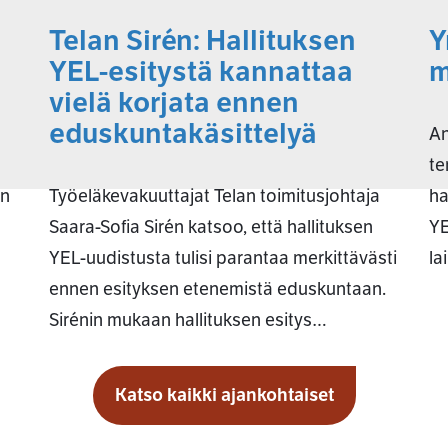
Telan Sirén: Hallituksen
Y
YEL-esitystä kannattaa
m
vielä korjata ennen
eduskuntakäsittelyä
An
te
an
Työeläkevakuuttajat Telan toimitusjohtaja
ha
Saara-Sofia Sirén katsoo, että hallituksen
YE
YEL-uudistusta tulisi parantaa merkittävästi
la
ennen esityksen etenemistä eduskuntaan.
Sirénin mukaan hallituksen esitys…
Katso kaikki ajankohtaiset