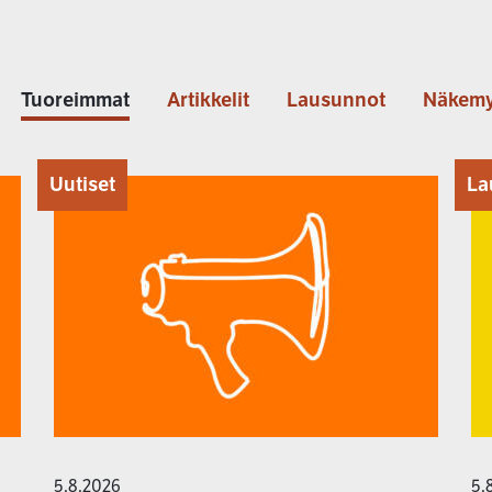
Tuoreimmat
Artikkelit
Lausunnot
Näkemy
Uutiset
La
5.8.2026
5.