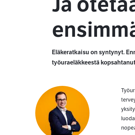
Ja oteta
ensimm
Eläkeratkaisu on syntynyt. E
työuraeläkkeestä kopsahtanut e
Työur
terve
yksit
luoda
nopea