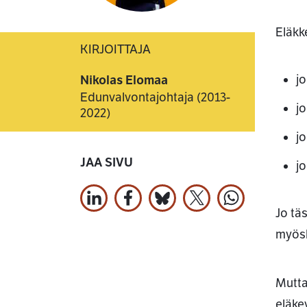
Eläkk
KIRJOITTAJA
jo
Nikolas Elomaa
Edunvalvontajohtaja (2013-
j
2022)
jo
JAA SIVU
jo
Jaa LinkedInissä
Jaa Facebookissa
Jaa Bluesky:ssa
Jaa X:ssä
Jaa WhatsApi
Jo täs
myösk
Mutta
eläke