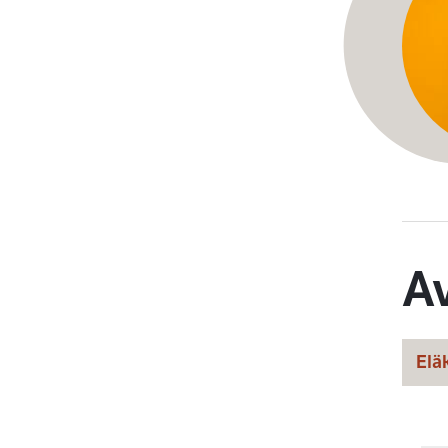
A
Elä