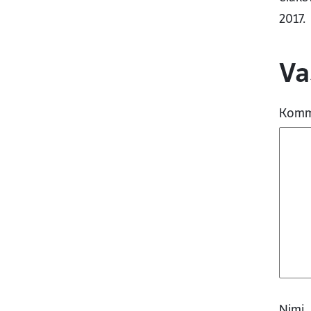
2017.
K
Va
Komm
Nimi