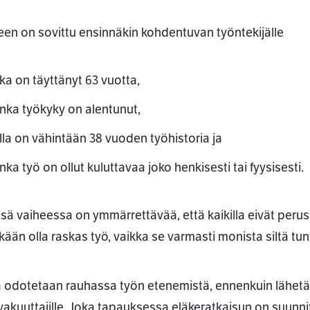
een on sovittu ensinnäkin kohdentuvan työntekijälle
ka on täyttänyt 63 vuotta,
onka työkyky on alentunut,
lla on vähintään 38 vuoden työhistoria ja
nka työ on ollut kuluttavaa joko henkisesti tai fyysisesti.
ssa
sä vaiheessa on ymmärrettävää, että kaikilla eivät peruskri
ään olla raskas työ, vaikka se varmasti monista siltä tun
 odotetaan rauhassa työn etenemistä, ennenkuin lä
vakuuttajille. Joka tapauksessa eläkeratkaisun on suunn