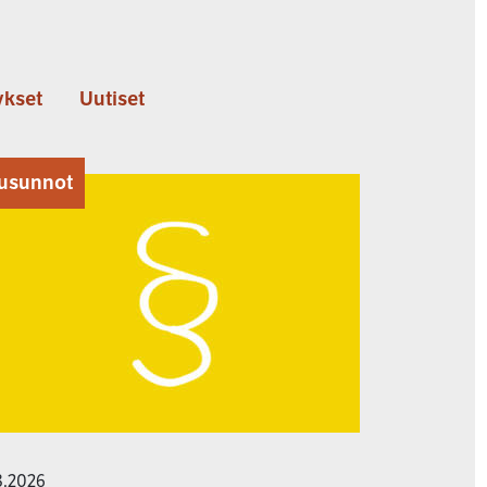
kset
Uutiset
usunnot
8.2026