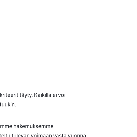
teerit täyty. Kaikilla ei voi
tuukin.
hetämme hakemuksemme
iteltu tulevan voimaan vasta vuonna