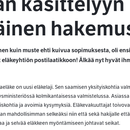
an käsittelyyn
äinen hakem
nnen kuin muste ehti kuivua sopimuksesta, oli 
läkeyhtiön postilaatikkoon! Älkää nyt hyvät ihmis
aeläke on uusi eläkelaji. Sen saamisen yksityiskohtia valmi
ysministeriössä kolmikantaisessa valmistelussa. Asiassa
yiskohtia ja avoimia kysymyksiä. Eläkevakuuttajat toivova
an mahdollisimman selkeäksi niin että sekä hakijalle että 
a ja selvää eläkkeen myöntämiseen johtavat seikat.