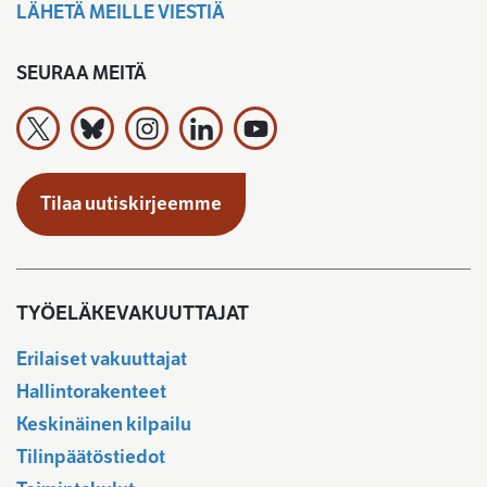
LÄHETÄ MEILLE VIESTIÄ
SEURAA MEITÄ
Työeläkevakuuttajat TELA ry X:ssä
Työeläkevakuuttajat TELA ry Bluesky:ssa
Työeläkevakuuttajat TELA ry Instagramiss
Työeläkevakuuttajat TELA ry Linked
Työeläkevakuuttajat TELA r
Tilaa uutiskirjeemme
TYÖELÄKEVAKUUTTAJAT
Erilaiset vakuuttajat
Hallintorakenteet
Keskinäinen kilpailu
Tilinpäätöstiedot