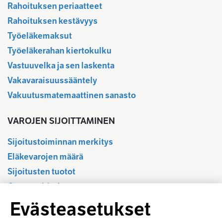
Rahoituksen periaatteet
Rahoituksen kestävyys
Työeläkemaksut
Työeläkerahan kiertokulku
Vastuuvelka ja sen laskenta
Vakavaraisuussääntely
Vakuutusmatemaattinen sanasto
VAROJEN SIJOITTAMINEN
Sijoitustoiminnan merkitys
Eläkevarojen määrä
Sijoitusten tuotot
Osavuositiedot
Tilastotietokanta
Evästeasetukset
Sijoitustoiminnan sääntely