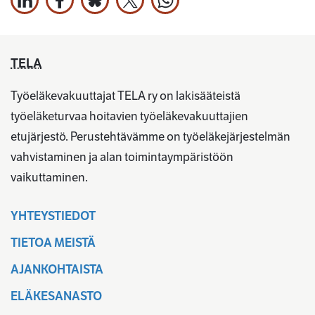
Jaa LinkedInissä
Jaa Facebookissa
Jaa Bluesky:ssa
Jaa X:ssä
Jaa WhatsApissa
TELA
Työeläkevakuuttajat TELA ry on lakisääteistä
työeläketurvaa hoitavien työeläkevakuuttajien
etujärjestö. Perustehtävämme on työeläkejärjestelmän
vahvistaminen ja alan toimintaympäristöön
vaikuttaminen.
YHTEYSTIEDOT
TIETOA MEISTÄ
AJANKOHTAISTA
ELÄKESANASTO