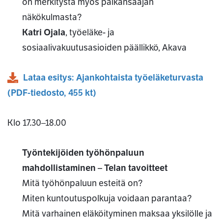
on merkitystä myös palkansaajan
näkökulmasta?
Katri Ojala
, työeläke- ja
sosiaalivakuutusasioiden päällikkö, Akava
Lataa esitys: Ajankohtaista työeläketurvasta
(
PDF
-tiedosto,
455 kt
)
Klo 17.30–18.00
Työntekijöiden työhönpaluun
mahdollistaminen – Telan tavoitteet
Mitä työhönpaluun esteitä on?
Miten kuntoutuspolkuja voidaan parantaa?
Mitä varhainen eläköityminen maksaa yksilölle ja