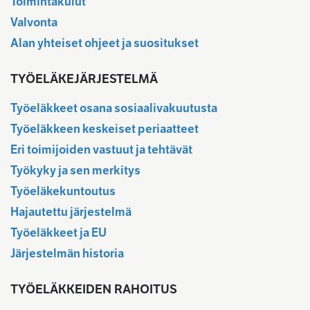
Toimintakulut
Valvonta
Alan yhteiset ohjeet ja suositukset
TYÖELÄKEJÄRJESTELMÄ
Työeläkkeet osana sosiaalivakuutusta
Työeläkkeen keskeiset periaatteet
Eri toimijoiden vastuut ja tehtävät
Työkyky ja sen merkitys
Työeläkekuntoutus
Hajautettu järjestelmä
Työeläkkeet ja EU
Järjestelmän historia
TYÖELÄKKEIDEN RAHOITUS