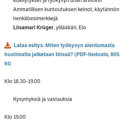
edellytykset ja työkyvyn uhan arviointi
Ammatillisen kuntoutuksen keinot, käytännön
henkilöesimerkkejä
Liisamari Krüger
, ylilääkäri, Elo
Lataa esitys: Miten työkyvyn alentumasta
huolimatta jatketaan töissä?
(
PDF
-tiedosto,
805
kt
)
Klo 18.30–19.00
Kysymyksiä ja vastauksia
Klo 19.00