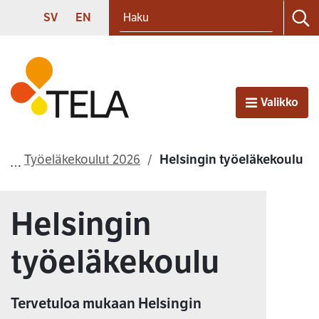
Haku
Siirry sisältöön
SVENSKA
ENGLISH
SV
EN
Ha
Etusivu
Valikko
Avaa
Työeläkekoulut 2026
Helsingin työeläkekoulu
Helsingin
työeläkekoulu
Tervetuloa mukaan Helsingin