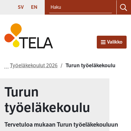
Haku
Siirry sisältöön
SVENSKA
ENGLISH
SV
EN
Ha
Etusivu
Valikko
Avaa
Työeläkekoulut 2026
Turun työeläkekoulu
Turun
työeläkekoulu
Tervetuloa mukaan Turun työeläkekouluun