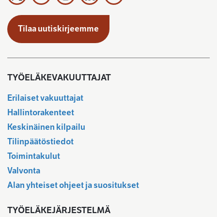
Työeläkevakuuttajat TELA ry X:ssä
Työeläkevakuuttajat TELA ry Bluesky:ssa
Työeläkevakuuttajat TELA ry Instagramiss
Työeläkevakuuttajat TELA ry Linked
Työeläkevakuuttajat TELA r
Tilaa uutiskirjeemme
TYÖELÄKEVAKUUTTAJAT
Erilaiset vakuuttajat
Hallintorakenteet
Keskinäinen kilpailu
Tilinpäätöstiedot
Toimintakulut
Valvonta
Alan yhteiset ohjeet ja suositukset
TYÖELÄKEJÄRJESTELMÄ