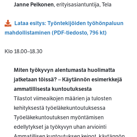
Janne Pelkonen
, erityisasiantuntija, Tela
Lataa esitys: Työntekijöiden työhönpaluun
mahdollistaminen
(
PDF
-tiedosto,
796 kt
)
Klo 18.00–18.30
Miten työkyvyn alentumasta huolimatta
jatketaan töissä? – Käytännön esimerkkejä
ammatillisesta kuntoutuksesta
Tilastot viimeaikojen määrien ja tulosten
kehityksestä työeläkekuntoutuksessa
Työeläkekuntoutuksen myöntämisen
edellytykset ja työkyvyn uhan arviointi
Ammatillisen kuntoutuksen keinot, käytännön