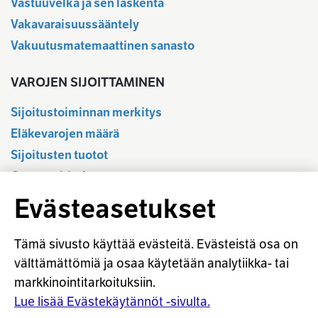
Vastuuvelka ja sen laskenta
Vakavaraisuussääntely
Vakuutusmatemaattinen sanasto
VAROJEN SIJOITTAMINEN
Sijoitustoiminnan merkitys
Eläkevarojen määrä
Sijoitusten tuotot
Osavuositiedot
Tilastotietokanta
Evästeasetukset
Sijoitustoiminnan sääntely
Vastuullinen sijoittaminen
Tämä sivusto käyttää evästeitä. Evästeistä osa on
Sijoitussanasto
välttämättömiä ja osaa käytetään analytiikka- tai
markkinointitarkoituksiin.
Osaketuoton ennakointi
Lue lisää Evästekäytännöt -sivulta.