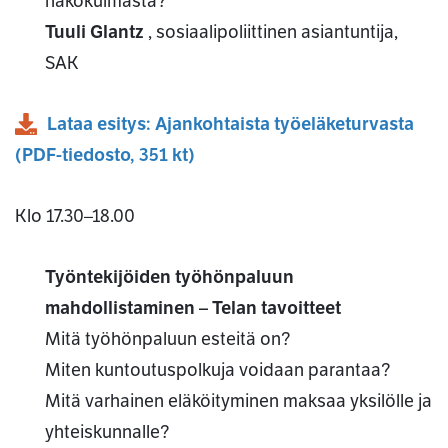
näkökulmasta?
Tuuli Glantz
, sosiaalipoliittinen asiantuntija,
SAK
Lataa esitys: Ajankohtaista työeläketurvasta
(
PDF
-tiedosto,
351 kt
)
Klo 17.30–18.00
Työntekijöiden työhönpaluun
mahdollistaminen – Telan tavoitteet
Mitä työhönpaluun esteitä on?
Miten kuntoutuspolkuja voidaan parantaa?
Mitä varhainen eläköityminen maksaa yksilölle ja
yhteiskunnalle?