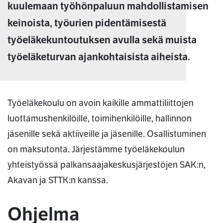
kuulemaan työhönpaluun mahdollistamisen
keinoista, työurien pidentämisestä
työeläkekuntoutuksen avulla sekä muista
työeläketurvan ajankohtaisista aiheista.
Työeläkekoulu on avoin kaikille ammattiliittojen
luottamushenkilöille, toimihenkilöille, hallinnon
jäsenille sekä aktiiveille ja jäsenille. Osallistuminen
on maksutonta. Järjestämme työeläkekoulun
yhteistyössä palkansaajakeskusjärjestöjen SAK:n,
Akavan ja STTK:n kanssa.
Ohjelma