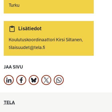
Turku
Lisätiedot
Koulutuskoordinaattori Kirsi Siltanen,
tilaisuudet@tela.fi
JAA SIVU
Jaa LinkedInissä
Jaa Facebookissa
Jaa Bluesky:ssa
Jaa X:ssä
Jaa WhatsApissa
TELA