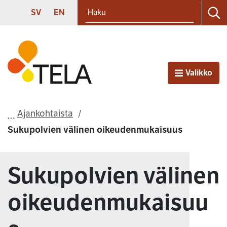
Haku
Siirry sisältöön
SVENSKA
ENGLISH
SV
EN
Ha
Etusivu
Valikko
Avaa
Ajankohtaista
Sukupolvien välinen oikeudenmukaisuus
Sukupolvien välinen
oikeudenmukaisuu