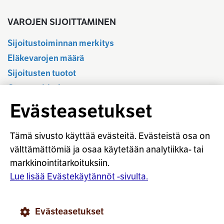
VAROJEN SIJOITTAMINEN
Sijoitustoiminnan merkitys
Eläkevarojen määrä
Sijoitusten tuotot
Osavuositiedot
Tilastotietokanta
Evästeasetukset
Sijoitustoiminnan sääntely
Vastuullinen sijoittaminen
Tämä sivusto käyttää evästeitä. Evästeistä osa on
Sijoitussanasto
välttämättömiä ja osaa käytetään analytiikka- tai
markkinointitarkoituksiin.
Osaketuoton ennakointi
Lue lisää Evästekäytännöt -sivulta.
© Työeläkevakuuttajat TELA ry
Evästeasetukset
Evästekäytännöt
Käyttöohjeet
Tietosuoja