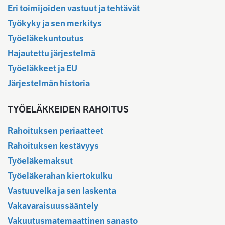
Eri toimijoiden vastuut ja tehtävät
Työkyky ja sen merkitys
Työeläkekuntoutus
Hajautettu järjestelmä
Työeläkkeet ja EU
Järjestelmän historia
TYÖELÄKKEIDEN RAHOITUS
Rahoituksen periaatteet
Rahoituksen kestävyys
Työeläkemaksut
Työeläkerahan kiertokulku
Vastuuvelka ja sen laskenta
Vakavaraisuussääntely
Vakuutusmatemaattinen sanasto