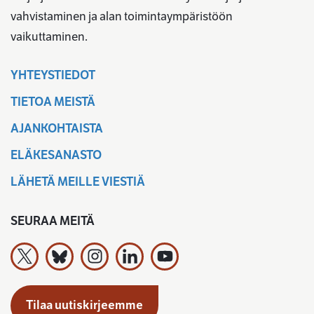
vahvistaminen ja alan toimintaympäristöön
vaikuttaminen.
YHTEYSTIEDOT
TIETOA MEISTÄ
AJANKOHTAISTA
ELÄKESANASTO
LÄHETÄ MEILLE VIESTIÄ
SEURAA MEITÄ
Työeläkevakuuttajat TELA ry X:ssä
Työeläkevakuuttajat TELA ry Bluesky:ssa
Työeläkevakuuttajat TELA ry Instagramiss
Työeläkevakuuttajat TELA ry Linked
Työeläkevakuuttajat TELA r
Tilaa uutiskirjeemme