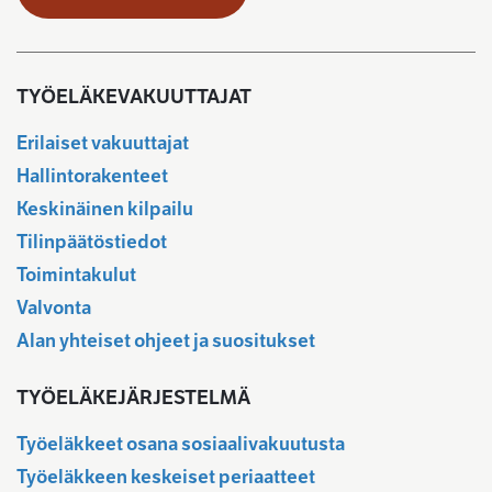
TYÖELÄKEVAKUUTTAJAT
Erilaiset vakuuttajat
Hallintorakenteet
Keskinäinen kilpailu
Tilinpäätöstiedot
Toimintakulut
Valvonta
Alan yhteiset ohjeet ja suositukset
TYÖELÄKEJÄRJESTELMÄ
Työeläkkeet osana sosiaalivakuutusta
Työeläkkeen keskeiset periaatteet