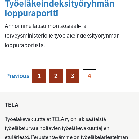
Työeläkeindeksityöryhmän
loppuraportti
Annoimme lausunnon sosiaali- ja
terveysministeriölle työeläkeindeksityöryhmän
loppuraportista.
Previous
1
2
3
4
TELA
Työeläkevakuuttajat TELA ry on lakisääteistä
työeläketurvaa hoitavien työeläkevakuuttajien
etujärjestö. Perustehtävämme on työeläkejärjestelmän