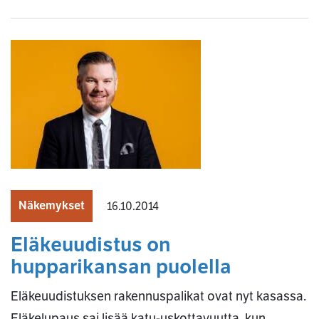
Näkemykset
16.10.2014
Eläkeuudistus on
hupparikansan puolella
Eläkeuudistuksen rakennuspalikat ovat nyt kasassa.
Eläkelupaus sai lisää katu-uskottavuutta, kun