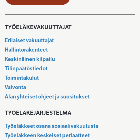
TYÖELÄKEVAKUUTTAJAT
Erilaiset vakuuttajat
Hallintorakenteet
Keskinäinen kilpailu
Tilinpäätöstiedot
Toimintakulut
Valvonta
Alan yhteiset ohjeet ja suositukset
TYÖELÄKEJÄRJESTELMÄ
Työeläkkeet osana sosiaalivakuutusta
Työeläkkeen keskeiset periaatteet