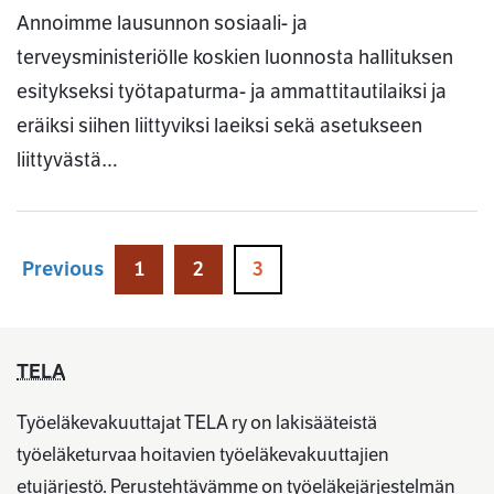
Annoimme lausunnon sosiaali- ja
terveysministeriölle koskien luonnosta hallituksen
esitykseksi työtapaturma- ja ammattitautilaiksi ja
eräiksi siihen liittyviksi laeiksi sekä asetukseen
liittyvästä…
Previous
1
2
3
TELA
Työeläkevakuuttajat TELA ry on lakisääteistä
työeläketurvaa hoitavien työeläkevakuuttajien
etujärjestö. Perustehtävämme on työeläkejärjestelmän