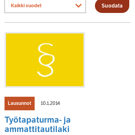
Suodata
Lausunnot
10.1.2014
Työtapaturma- ja
ammattitautilaki