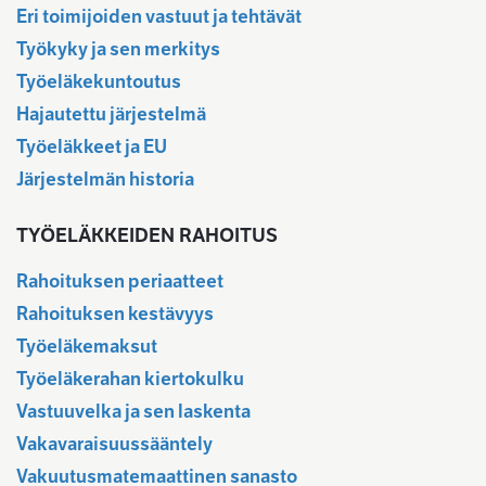
Eri toimijoiden vastuut ja tehtävät
Työkyky ja sen merkitys
Työeläkekuntoutus
Hajautettu järjestelmä
Työeläkkeet ja EU
Järjestelmän historia
TYÖELÄKKEIDEN RAHOITUS
Rahoituksen periaatteet
Rahoituksen kestävyys
Työeläkemaksut
Työeläkerahan kiertokulku
Vastuuvelka ja sen laskenta
Vakavaraisuussääntely
Vakuutusmatemaattinen sanasto