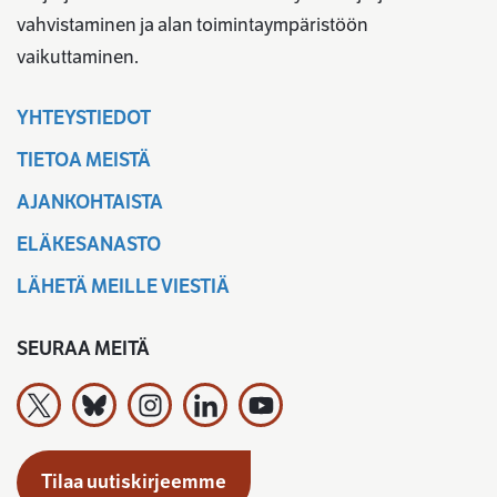
vahvistaminen ja alan toimintaympäristöön
vaikuttaminen.
YHTEYSTIEDOT
TIETOA MEISTÄ
AJANKOHTAISTA
ELÄKESANASTO
LÄHETÄ MEILLE VIESTIÄ
SEURAA MEITÄ
Työeläkevakuuttajat TELA ry X:ssä
Työeläkevakuuttajat TELA ry Bluesky:ssa
Työeläkevakuuttajat TELA ry Instagramiss
Työeläkevakuuttajat TELA ry Linked
Työeläkevakuuttajat TELA r
Tilaa uutiskirjeemme