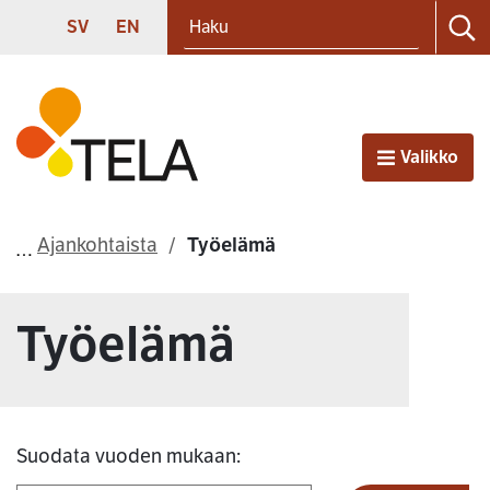
Haku
Siirry sisältöön
SVENSKA
ENGLISH
SV
EN
Ha
Etusivu
Valikko
Avaa
Ajankohtaista
Työelämä
Työelämä
Suodata vuoden mukaan: