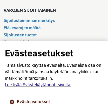
VAROJEN SIJOITTAMINEN
Sijoitustoiminnan merkitys
Eläkevarojen määrä
Sijoitusten tuotot
Osavuositiedot
Tilastotietokanta
Evästeasetukset
Sijoitustoiminnan sääntely
Vastuullinen sijoittaminen
Tämä sivusto käyttää evästeitä. Evästeistä osa on
Sijoitussanasto
välttämättömiä ja osaa käytetään analytiikka- tai
markkinointitarkoituksiin.
Osaketuoton ennakointi
Lue lisää Evästekäytännöt -sivulta.
© Työeläkevakuuttajat TELA ry
Evästeasetukset
Evästekäytännöt
Käyttöohjeet
Tietosuoja