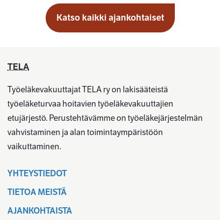
Katso kaikki ajankohtaiset
TELA
Työeläkevakuuttajat TELA ry on lakisääteistä
työeläketurvaa hoitavien työeläkevakuuttajien
etujärjestö. Perustehtävämme on työeläkejärjestelmän
vahvistaminen ja alan toimintaympäristöön
vaikuttaminen.
YHTEYSTIEDOT
TIETOA MEISTÄ
AJANKOHTAISTA