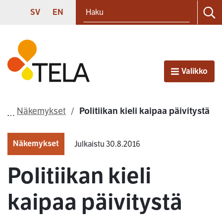
Haku
Siirry sisältöön
SVENSKA
ENGLISH
SV
EN
Ha
Etusivu
Valikko
Avaa
Näkemykset
Politiikan kieli kaipaa päivitystä
Näkemykset
Julkaistu 30.8.2016
Politiikan kieli
kaipaa päivitystä