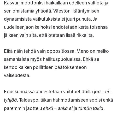
Kasvun moottoriksi haikaillaan edelleen valtiota ja
sen omistamia yhtiöitä. Väestön ikääntymisen
dynaamisista vaikutuksista ei juuri puhuta. Ja
uudelleenjaon keinoksi ehdotetaan kerta toisensa
jälkeen vain sitä, että otetaan lisää rikkailta.
Eikä näin tehdä vain oppositiossa. Meno on melko
samanlaista myös hallituspuolueissa. Ehkä se
kertoo kaiken poliittisen päätöksenteon
vaikeudesta.
jaa – ei –
Eduskunnassa äänestetään vaihtoehdoilla
tyhjää
. Talouspolitiikan hahmottamiseen sopisi ehkä
ehkä – ehkä ei
tämän takia
paremmin jaottelu
ja
.