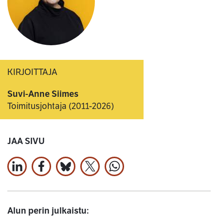
KIRJOITTAJA
Suvi-Anne Siimes
Toimitusjohtaja (2011-2026)
JAA SIVU
Jaa LinkedInissä
Jaa Facebookissa
Jaa Bluesky:ssa
Jaa X:ssä
Jaa WhatsApissa
Alun perin julkaistu: