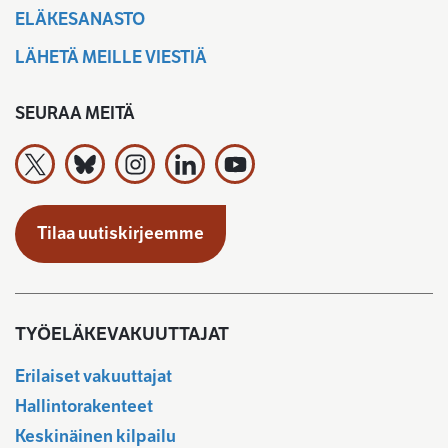
ELÄKESANASTO
LÄHETÄ MEILLE VIESTIÄ
SEURAA MEITÄ
Työeläkevakuuttajat TELA ry X:ssä
Työeläkevakuuttajat TELA ry Bluesky:ssa
Työeläkevakuuttajat TELA ry Instagramiss
Työeläkevakuuttajat TELA ry Linked
Työeläkevakuuttajat TELA r
Tilaa uutiskirjeemme
TYÖELÄKEVAKUUTTAJAT
Erilaiset vakuuttajat
Hallintorakenteet
Keskinäinen kilpailu