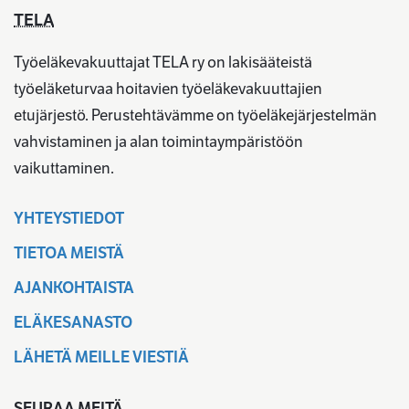
TELA
Työeläkevakuuttajat TELA ry on lakisääteistä
työeläketurvaa hoitavien työeläkevakuuttajien
etujärjestö. Perustehtävämme on työeläkejärjestelmän
vahvistaminen ja alan toimintaympäristöön
vaikuttaminen.
YHTEYSTIEDOT
TIETOA MEISTÄ
AJANKOHTAISTA
ELÄKESANASTO
LÄHETÄ MEILLE VIESTIÄ
SEURAA MEITÄ