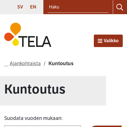
Haku
Siirry sisältöön
SVENSKA
ENGLISH
SV
EN
Ha
Etusivu
Valikko
Avaa
Ajankohtaista
Kuntoutus
Kuntoutus
Suodata vuoden mukaan: