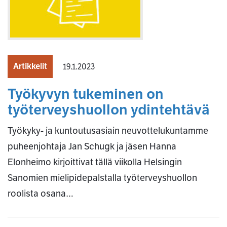
Artikkelit
19.1.2023
Työkyvyn tukeminen on
työterveyshuollon ydintehtävä
Työkyky- ja kuntoutusasiain neuvottelukuntamme
puheenjohtaja Jan Schugk ja jäsen Hanna
Elonheimo kirjoittivat tällä viikolla Helsingin
Sanomien mielipidepalstalla työterveyshuollon
roolista osana…