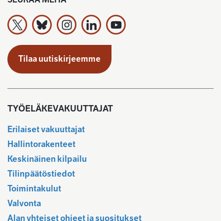
Työeläkevakuuttajat TELA ry X:ssä
Työeläkevakuuttajat TELA ry Bluesky:ssa
Työeläkevakuuttajat TELA ry Instagramiss
Työeläkevakuuttajat TELA ry Linked
Työeläkevakuuttajat TELA r
Tilaa uutiskirjeemme
TYÖELÄKEVAKUUTTAJAT
Erilaiset vakuuttajat
Hallintorakenteet
Keskinäinen kilpailu
Tilinpäätöstiedot
Toimintakulut
Valvonta
Alan yhteiset ohjeet ja suositukset