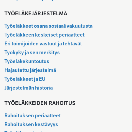
TYÖELÄKEJÄRJESTELMÄ
Työeläkkeet osana sosiaalivakuutusta
Työeläkkeen keskeiset periaatteet
Eri toimijoiden vastuut ja tehtävät
Työkyky ja sen merkitys
Työeläkekuntoutus
Hajautettu järjestelmä
Työeläkkeet ja EU
Järjestelmän historia
TYÖELÄKKEIDEN RAHOITUS
Rahoituksen periaatteet
Rahoituksen kestävyys