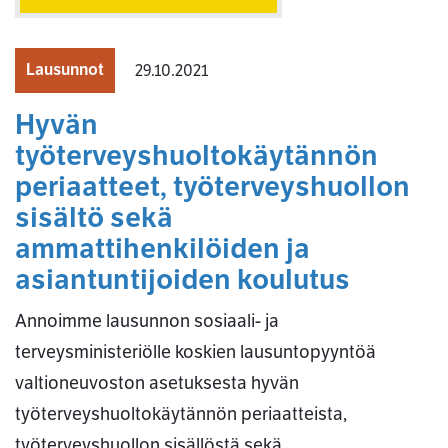
Lausunnot
29.10.2021
Hyvän
työterveyshuoltokäytännön
periaatteet, työterveyshuollon
sisältö sekä
ammattihenkilöiden ja
asiantuntijoiden koulutus
Annoimme lausunnon sosiaali- ja
terveysministeriölle koskien lausuntopyyntöä
valtioneuvoston asetuksesta hyvän
työterveyshuoltokäytännön periaatteista,
työterveyshuollon sisällöstä sekä