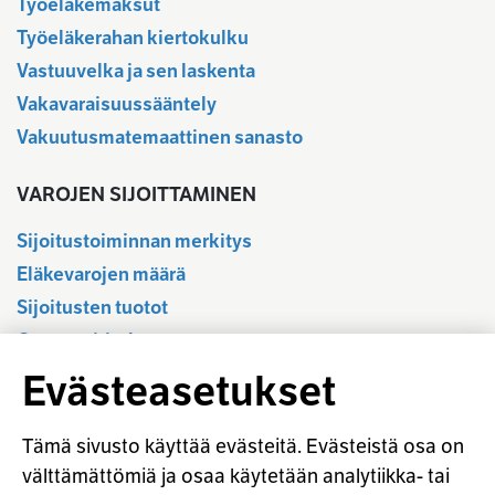
Työeläkemaksut
Työeläkerahan kiertokulku
Vastuuvelka ja sen laskenta
Vakavaraisuussääntely
Vakuutusmatemaattinen sanasto
VAROJEN SIJOITTAMINEN
Sijoitustoiminnan merkitys
Eläkevarojen määrä
Sijoitusten tuotot
Osavuositiedot
Tilastotietokanta
Evästeasetukset
Sijoitustoiminnan sääntely
Vastuullinen sijoittaminen
Tämä sivusto käyttää evästeitä. Evästeistä osa on
Sijoitussanasto
välttämättömiä ja osaa käytetään analytiikka- tai