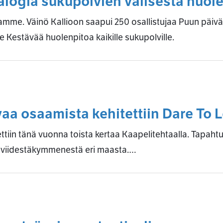
alogia sukupolvien välisestä huol
illamme. Väinö Kallioon saapui 250 osallistujaa Puun päiv
Kestävää huolenpitoa kaikille sukupolville.
vaa osaamista kehitettiin Dare To 
tiin tänä vuonna toista kertaa Kaapelitehtaalla. Tapah
ä viidestäkymmenestä eri maasta.…