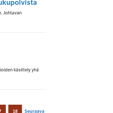
sukupolvista
e. Johtavan
sioiden käsittely yhä
7
18
Seuraava