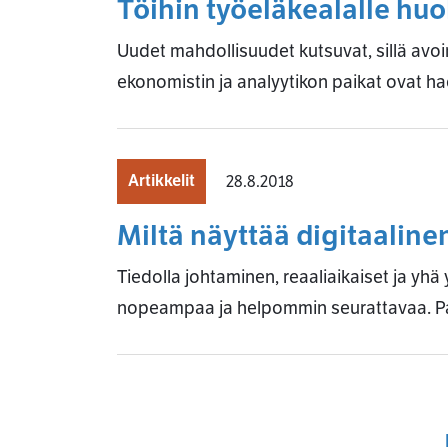
Töihin työeläkealalle huo
Uudet mahdollisuudet kutsuvat, sillä avo
ekonomistin ja analyytikon paikat ovat h
Artikkelit
28.8.2018
Miltä näyttää digitaaline
Tiedolla johtaminen, reaaliaikaiset ja yhä 
nopeampaa ja helpommin seurattavaa. P