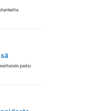
shanketta.
ssä
ttaisiin paitsi