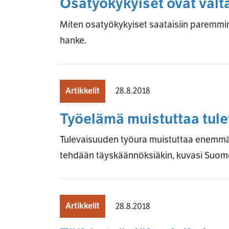
Osatyökykyiset ovat valt
Miten osatyökykyiset saataisiin paremmin
hanke.
Artikkelit
28.8.2018
Työelämä muistuttaa tule
Tulevaisuuden työura muistuttaa enemmän kii
tehdään täyskäännöksiäkin, kuvasi Suom
Artikkelit
28.8.2018