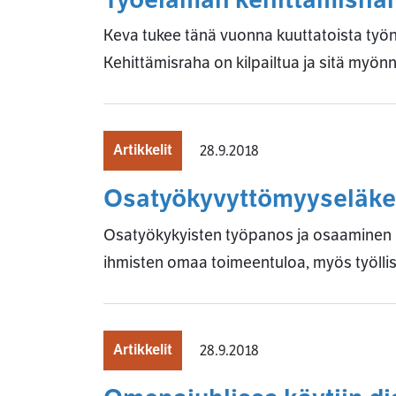
Keva tukee tänä vuonna kuuttatoista työ
Kehittämisraha on kilpailtua ja sitä myön
Artikkelit
28.9.2018
Osatyökyvyttömyyseläke
Osatyökykyisten työpanos ja osaaminen p
ihmisten omaa toimeentuloa, myös työllisy
Artikkelit
28.9.2018