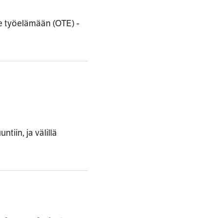
e työelämään (OTE) -
tiin, ja välillä