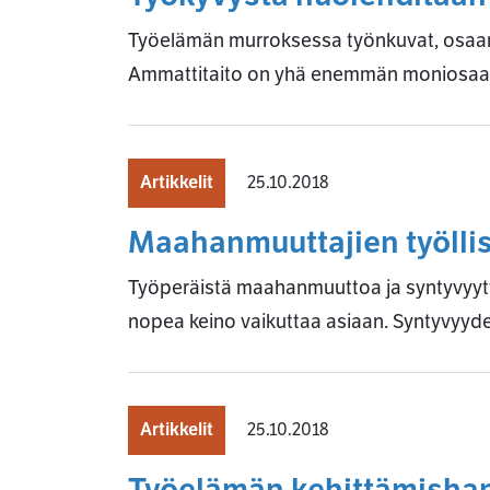
Työelämän murroksessa työnkuvat, osaami
Ammattitaito on yhä enemmän moniosaami
Artikkelit
25.10.2018
Maahanmuuttajien työlli
Työperäistä maahanmuuttoa ja syntyvyyt
nopea keino vaikuttaa asiaan. Syntyvyy
Artikkelit
25.10.2018
Työelämän kehittämishank