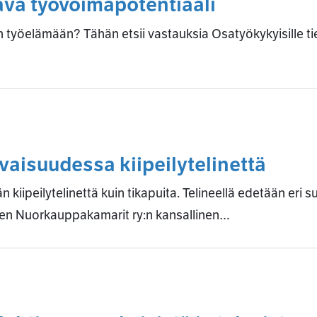
ava työvoimapotentiaali
 työelämään? Tähän etsii vastauksia Osatyökykyisille ti
vaisuudessa kiipeilytelinettä
peilytelinettä kuin tikapuita. Telineellä edetään eri suun
en Nuorkauppakamarit ry:n kansallinen…