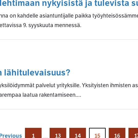
lehtimaan nykyisistä ja tulevista 
inna on kahdelle asiantuntijalle paikka työyhteisössämm
aettavissa 9. syyskuuta mennessä.
n lähitulevaisuus?
yksilöidymmät palvelut yrityksille. Yksityisten ihmisten a
arempaa laatua rakentamiseen.…
Previous
1
13
14
15
16
1
…