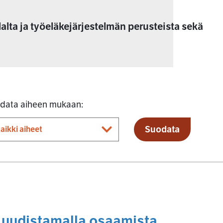
lalta ja työeläkejärjestelmän perusteista sekä
data aiheen mukaan:
Suodata
 uudistamalla osaamista