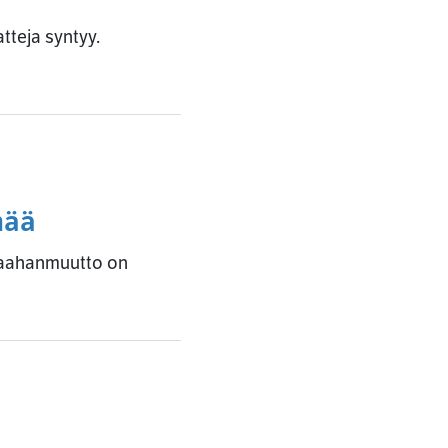
teja syntyy.
mää
maahanmuutto on