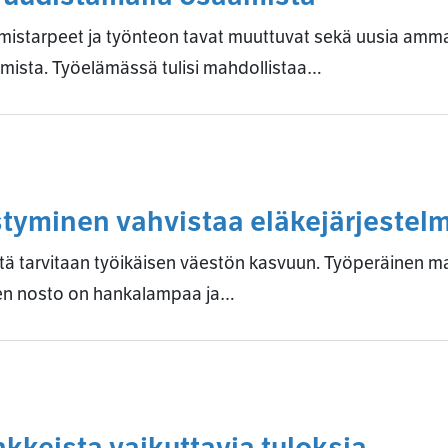
starpeet ja työnteon tavat muuttuvat sekä uusia ammat
sta. Työelämässä tulisi mahdollistaa…
styminen vahvistaa eläkejärjestel
tä tarvitaan työikäisen väestön kasvuun. Työperäinen 
den nosto on hankalampaa ja…
keista vaikuttavia tuloksia