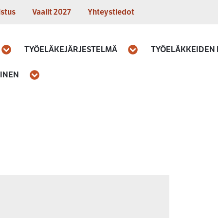
istus
Vaalit 2027
Yhteystiedot
TYÖELÄKEJÄRJESTELMÄ
TYÖELÄKKEIDEN
Avaa
Avaa
MINEN
Avaa