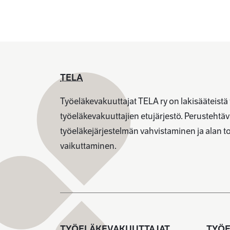
TELA
Työeläkevakuuttajat TELA ry on lakisääteistä
työeläkevakuuttajien etujärjestö. Perusteht
työeläkejärjestelmän vahvistaminen ja alan 
vaikuttaminen.
TYÖELÄKEVAKUUTTAJAT
TYÖE