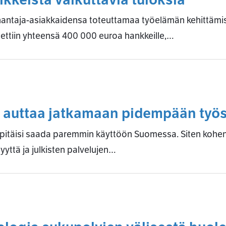
nantaja-asiakkaidensa toteuttamaa työelämän kehittämi
nettiin yhteensä 400 000 euroa hankkeille,…
 auttaa jatkamaan pidempään työ
itäisi saada paremmin käyttöön Suomessa. Siten kohenne
yttä ja julkisten palvelujen…