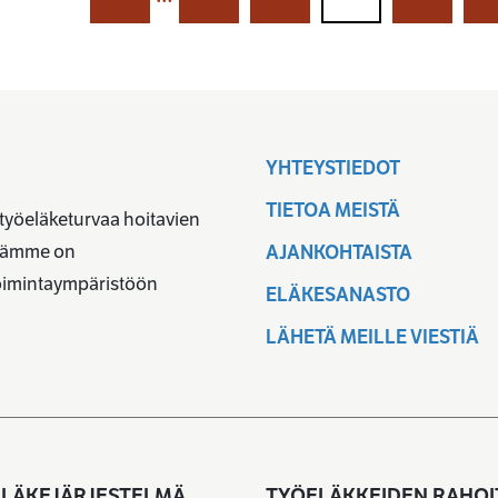
YHTEYSTIEDOT
TIETOA MEISTÄ
 työeläketurvaa hoitavien
ävämme on
AJANKOHTAISTA
toimintaympäristöön
ELÄKESANASTO
LÄHETÄ MEILLE VIESTIÄ
LÄKEJÄRJESTELMÄ
TYÖELÄKKEIDEN RAHOI