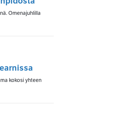
enpidosta
änä. Omenajuhlilla
Learnissa
tuma kokosi yhteen