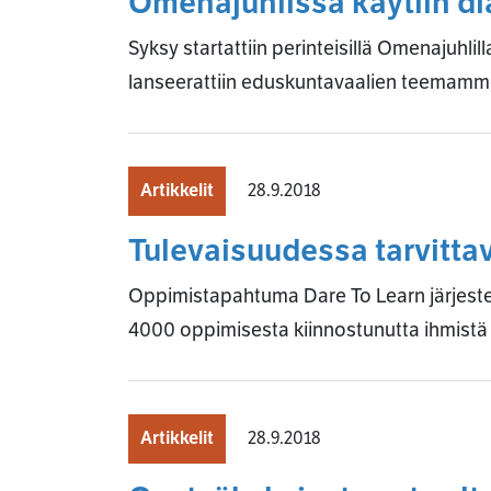
Omenajuhlissa käytiin di
Syksy startattiin perinteisillä Omenajuhl
lanseerattiin eduskuntavaalien teemamme 
Artikkelit
28.9.2018
Tulevaisuudessa tarvitta
Oppimistapahtuma Dare To Learn järjestet
4000 oppimisesta kiinnostunutta ihmist
Artikkelit
28.9.2018