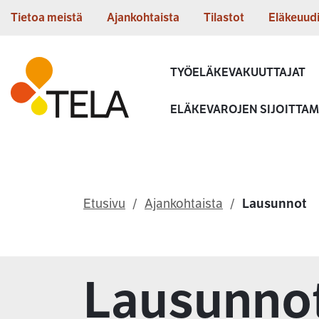
Siirry sisältöön
Tietoa meistä
Ajankohtaista
Tilastot
Eläkeuud
Etusivu
TYÖELÄKEVAKUUTTAJAT
ELÄKEVAROJEN SIJOITTA
Etusivu
Ajankohtaista
Lausunnot
Lausunno