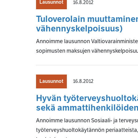
Lausunnot
16.8.2012
Tuloverolain muuttamine
vähennyskelpoisuus)
Annoimme lausunnon Valtiovarainministeri
sopimusten maksujen vähennyskelpoisuu
Lausunnot
16.8.2012
Hyvän työterveyshuoltokä
sekä ammattihenkilöiden 
Annoimme lausunnon Sosiaali- ja terveys
työterveyshuoltokäytännön periaatteista,