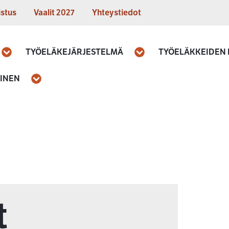
istus
Vaalit 2027
Yhteystiedot
TYÖELÄKEJÄRJESTELMÄ
TYÖELÄKKEIDEN
Avaa
Avaa
MINEN
Avaa
t