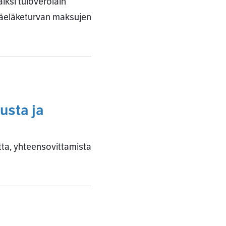
ksi tuloverolain
isäeläketurvan maksujen
usta ja
tta, yhteensovittamista