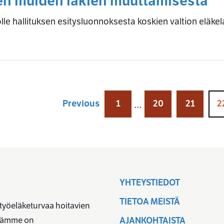
iden muiden lakien muuttamisesta
lle hallituksen esitysluonnoksesta koskien valtion eläke
Previous
1
20
21
2
…
YHTEYSTIEDOT
TIETOA MEISTÄ
 työeläketurvaa hoitavien
ävämme on
AJANKOHTAISTA