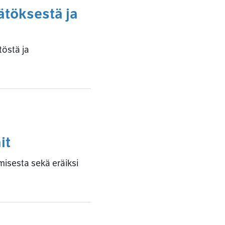
ätöksestä ja
töstä ja
it
isesta sekä eräiksi