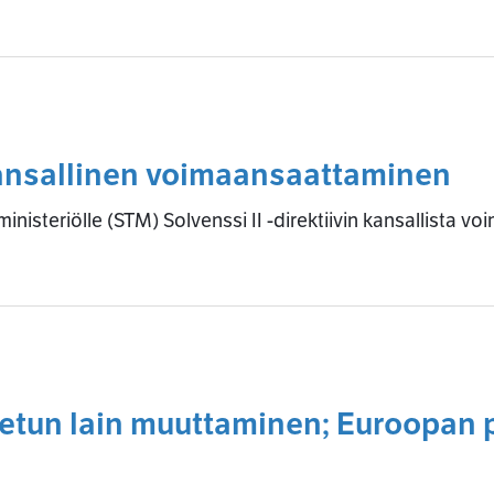
 kansallinen voimaansaattaminen
nisteriölle (STM) Solvenssi II -direktiivin kansallista v
etun lain muuttaminen; Euroopan p