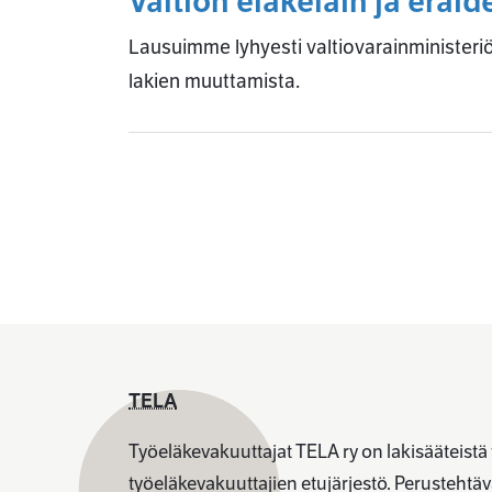
Valtion eläkelain ja erä
Lausuimme lyhyesti valtiovarainministeriö
lakien muuttamista.
TELA
Työeläkevakuuttajat TELA ry on lakisääteistä
työeläkevakuuttajien etujärjestö. Perusteht