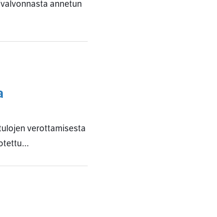
sivalvonnasta annetun
a
tulojen verottamisesta
dotettu…