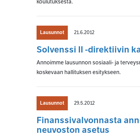
koulutuksesta.
Lausunnot
21.6.2012
Solvenssi II -direktiivin
Annoimme lausunnon sosiaali- ja terveysmi
koskevaan hallituksen esitykseen.
Lausunnot
29.5.2012
Finanssivalvonnasta ann
neuvoston asetus