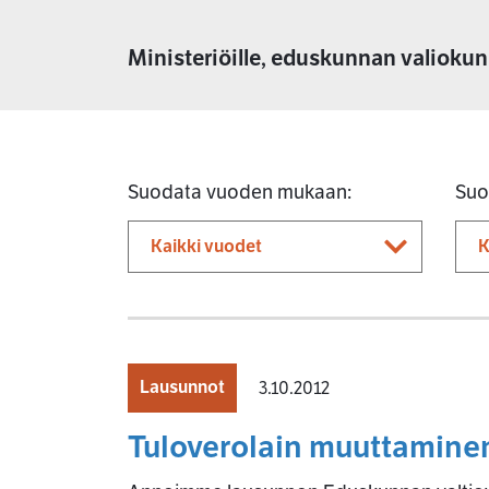
Ministeriöille, eduskunnan valiokun
Suodata vuoden mukaan:
Suo
Lausunnot
3.10.2012
Tuloverolain muuttamine