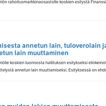
iön rahoitusmarkkinaosastolle koskien esitystä Finans
isesta annetun lain, tuloverolain j
etun lain muuttaminen
ölle koskien luonnosta hallituksen esitykseksi elinkeino
ettelystä annetun lain muuttamiseksi. Esityksessä on eh