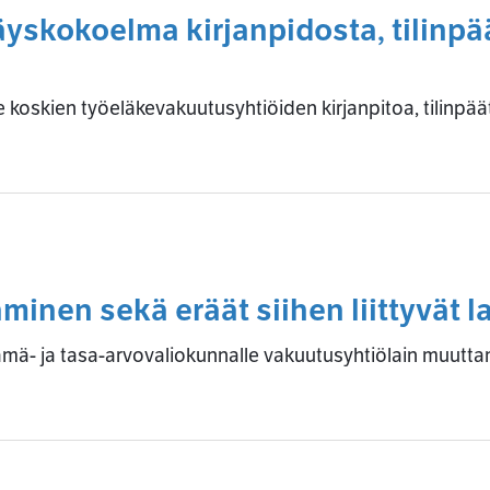
skokoelma kirjanpidosta, tilinpä
oskien työeläkevakuutusyhtiöiden kirjanpitoa, tilinpää
inen sekä eräät siihen liittyvät la
- ja tasa-arvovaliokunnalle vakuutusyhtiölain muuttam