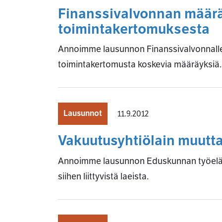
Finanssivalvonnan määräy
toimintakertomuksesta
Annoimme lausunnon Finanssivalvonnalle k
toimintakertomusta koskevia määräyksiä.
Lausunnot
11.9.2012
Vakuutusyhtiölain muuttam
Annoimme lausunnon Eduskunnan työelämä
siihen liittyvistä laeista.