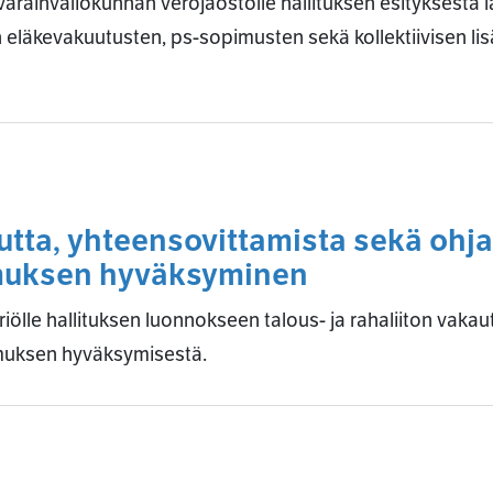
invaliokunnan verojaostolle hallituksen esityksestä lai
n eläkevakuutusten, ps-sopimusten sekä kollektiivisen l
autta, yhteensovittamista sekä ohja
imuksen hyväksyminen
lle hallituksen luonnokseen talous- ja rahaliiton vakau
imuksen hyväksymisestä.