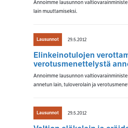
Annoimme lausunnon valtiovarainminister
lain muuttamiseksi.
Lausunnot
29.5.2012
Elinkeinotulojen verottam
verotusmenettelystä ann
Annoimme lausunnon valtiovarainministeri
annetun lain, tuloverolain ja verotusmen
Lausunnot
29.5.2012