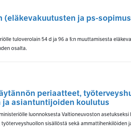
n (eläkevakuutusten ja ps-sopimu
ölle tuloverolain 54 d ja 96 a §:n muuttamisesta eläkeva
den osalta.
ytännön periaatteet, työterveyshu
ja asiantuntijoiden koulutus
ministeriölle luonnoksesta Valtioneuvoston asetukseksi
 työterveyshuollon sisällöstä sekä ammattihenkilöiden j