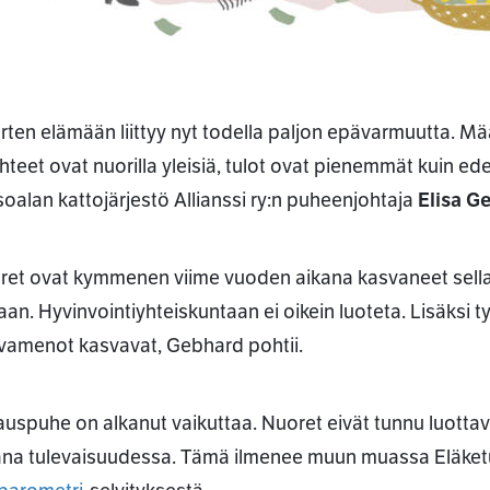
rten elämään liittyy nyt todella paljon epävarmuutta. Mä
hteet ovat nuorilla yleisiä, tulot ovat pienemmät kuin ede
soalan kattojärjestö Allianssi ry:n puheenjohtaja
Elisa G
ret ovat kymmenen viime vuoden aikana kasvaneet sella
taan. Hyvinvointiyhteiskuntaan ei oikein luoteta. Lisäks
ivamenot kasvavat, Gebhard pohtii.
auspuhe on alkanut vaikuttaa. Nuoret eivät tunnu luottav
na tulevaisuudessa. Tämä ilmenee muun muassa Eläket