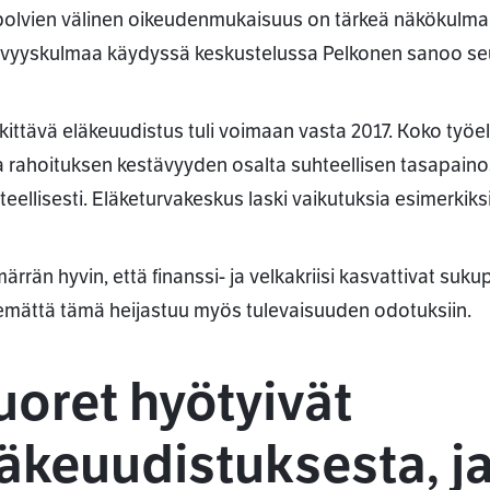
olvien välinen oikeudenmukaisuus on tärkeä näkökulma 
vyyskulmaa käydyssä keskustelussa Pelkonen sanoo 
kittävä eläkeuudistus tuli voimaan vasta 2017. Koko työ
a rahoituksen kestävyyden osalta suhteellisen tasapainos
teellisesti. Eläketurvakeskus laski vaikutuksia esimerkik
ärrän hyvin, että finanssi- ja velkakriisi kasvattivat suk
emättä tämä heijastuu myös tulevaisuuden odotuksiin.
oret hyötyivät
äkeuudistuksesta, j