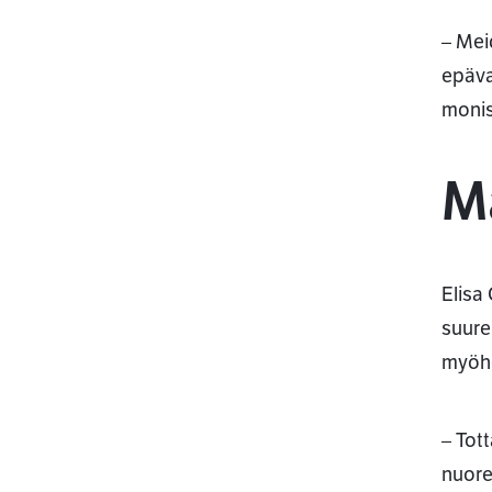
– Meid
epäva
monis
M
Elisa
suure
myöhe
– Tot
nuore