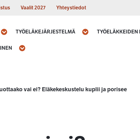
istus
Vaalit 2027
Yhteystiedot
TYÖELÄKEJÄRJESTELMÄ
TYÖELÄKKEIDEN
Avaa
Avaa
MINEN
Avaa
uottaako vai ei? Eläkekeskustelu kuplii ja porisee