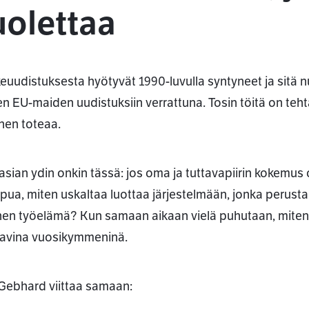
uolettaa
keuudistuksesta hyötyvät 1990-luvulla syntyneet ja sitä
n EU-maiden uudistuksiin verrattuna. Tosin töitä on te
nen toteaa.
asian ydin onkin tässä: jos oma ja tuttavapiirin kokemu
lppua, miten uskaltaa luottaa järjestelmään, jonka perus
nen työelämä? Kun samaan aikaan vielä puhutaan, miten
avina vuosikymmeninä.
 Gebhard viittaa samaan: