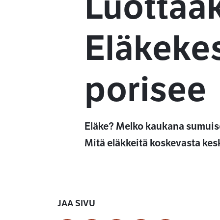
Luottaak
Eläkekes
porisee
Eläke? Melko kaukana sumuises
Mitä eläkkeitä koskevasta kesk
JAA SIVU