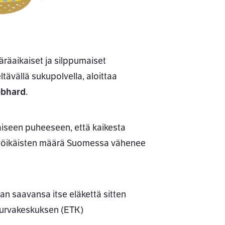
äräaikaiset ja silppumaiset
ltävällä sukupolvella, aloittaa
ebhard
.
iseen puheeseen, että kaikesta
i työikäisten määrä Suomessa vähenee
an saavansa itse eläkettä sitten
urvakeskuksen (ETK)