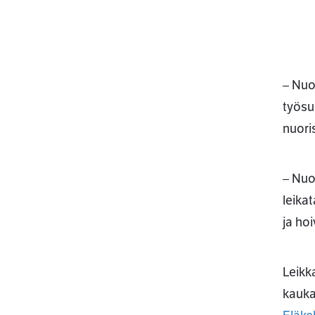
– Nuo
työsu
nuori
– Nuo
leika
ja ho
Leikk
kauka