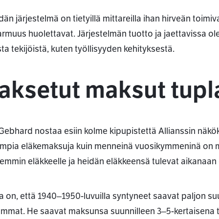
än järjestelmä on tietyillä mittareilla ihan hirveän toimiva
rmuus huolettavat. Järjestelmän tuotto ja jaettavissa ol
ta tekijöistä, kuten työllisyyden kehityksestä.
aksetut maksut tupla
 Gebhard nostaa esiin kolme kipupistettä Allianssin näk
mpia eläkemaksuja kuin menneinä vuosikymmeninä on m
mmin eläkkeelle ja heidän eläkkeensä tulevat aikanaa
ta on, että 1940‒1950-luvuilla syntyneet saavat paljon
mmat. He saavat maksunsa suunnilleen 3‒5-kertaisena ta