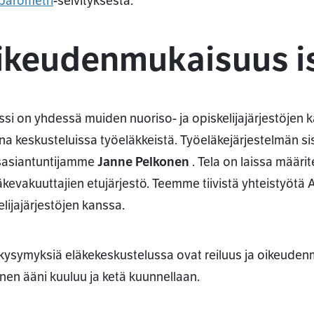
barometri
-selvityksestä.
ikeudenmukaisuus i
nssi on yhdessä muiden nuoriso- ja opiskelijajärjestöjen k
a keskusteluissa työeläkkeistä. Työeläkejärjestelmän si
isasiantuntijamme
Janne Pelkonen
. Tela on laissa määri
äkevakuuttajien etujärjestö. Teemme tiivistä yhteistyötä 
elijajärjestöjen kanssa.
 kysymyksiä eläkekeskustelussa ovat reiluus ja oikeude
enen ääni kuuluu ja ketä kuunnellaan.