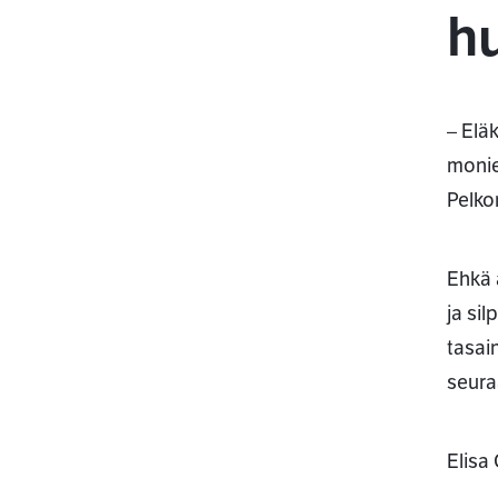
h
– Elä
monie
Pelko
Ehkä 
ja si
tasai
seura
Elisa