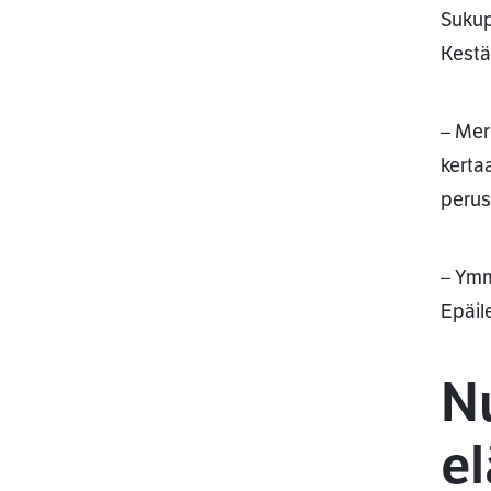
Sukup
Kestä
– Mer
kerta
perus
– Ymm
Epäil
Nu
el