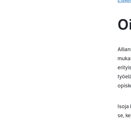
Eläke
O
Allia
mukan
erity
työel
opisk
Isoja
se, k