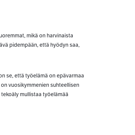
 nuoremmat, mikä on harvinaista
htävä pidempään, että hyödyn saa,
s on se, että työelämä on epävarmaa
ta on vuosikymmenien suhteellisen
 tekoäly mullistaa työelämää