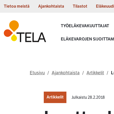
Siirry sisältöön
Tietoa meistä
Ajankohtaista
Tilastot
Eläkeuud
Etusivu
TYÖELÄKEVAKUUTTAJAT
ELÄKEVAROJEN SIJOITTA
Etusivu
Ajankohtaista
Artikkelit
L
Artikkelit
Julkaistu 28.2.2018