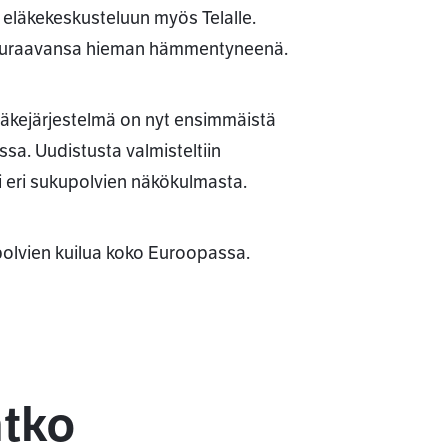
eläkekeskusteluun myös Telalle.
seuraavansa hieman hämmentyneenä.
eläkejärjestelmä on nyt ensimmäistä
sa. Uudistusta valmisteltiin
si eri sukupolvien näkökulmasta.
upolvien kuilua koko Euroopassa.
atko