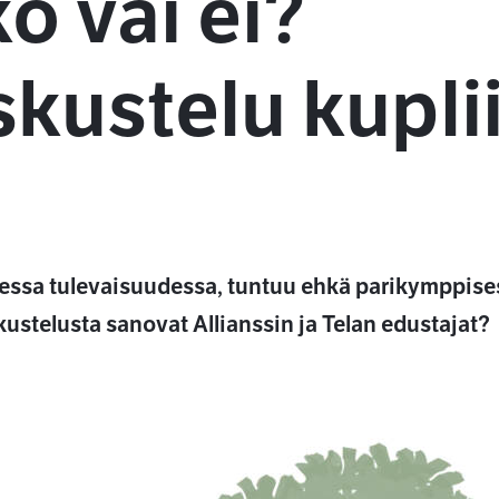
o vai ei?
kustelu kuplii
sa tulevaisuudessa, tuntuu ehkä parikymppisestä
ustelusta sanovat Allianssin ja Telan edustajat?