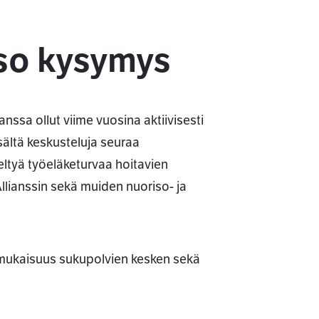
so kysymys
anssa ollut viime vuosina aktiivisesti
sältä keskusteluja seuraa
teltyä työeläketurvaa hoitavien
Allianssin sekä muiden nuoriso- ja
nmukaisuus sukupolvien kesken sekä