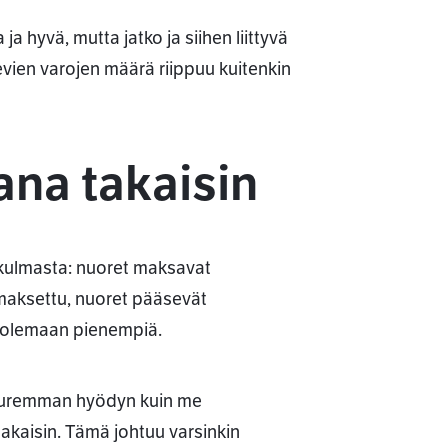
 ja hyvä, mutta jatko ja siihen liittyvä
evien varojen määrä riippuu kuitenkin
na takaisin
ökulmasta: nuoret maksavat
aksettu, nuoret pääsevät
n olemaan pienempiä.
 suuremman hyödyn kuin me
kaisin. Tämä johtuu varsinkin